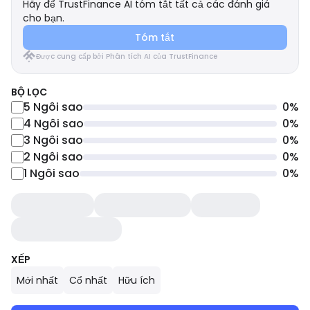
Hãy để TrustFinance AI tóm tắt tất cả các đánh giá
cho bạn.
Tóm tắt
Được cung cấp bởi Phân tích AI của TrustFinance
BỘ LỌC
5
Ngôi sao
0
%
4
Ngôi sao
0
%
3
Ngôi sao
0
%
2
Ngôi sao
0
%
1
Ngôi sao
0
%
XẾP
Mới nhất
Cổ nhất
Hữu ích