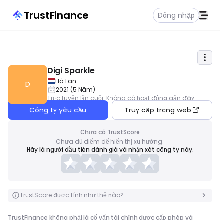
TrustFinance
Đăng nhập
Digi Sparkle
Hà Lan
D
2021
(
5
Năm
)
Trực tuyến lần cuối
:
Không có hoạt động gần đây
Công ty yêu cầu
Truy cập trang web
Chưa có TrustScore
Chưa đủ điểm để hiển thị xu hướng.
Hãy là người đầu tiên đánh giá và nhận xét công ty này.
TrustScore được tính như thế nào?
TrustFinance không phải là cố vấn tài chính được cấp phép và