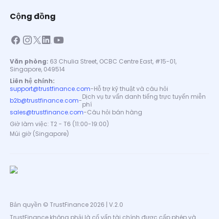
Cộng đồng
Văn phòng:
63 Chulia Street, OCBC Centre East, #15-01,
Singapore, 049514
Liên hệ chính:
support@trustfinance.com
-
Hỗ trợ kỹ thuật và câu hỏi
Dịch vụ tư vấn danh tiếng trực tuyến miễn
b2b@trustfinance.com
-
phí
sales@trustfinance.com
-
Câu hỏi bán hàng
Giờ làm việc: T2 - T6 (11:00-19:00)
Múi giờ (Singapore)
Bản quyền © TrustFinance 2026 | V.2.0
TrustFinance không phải là cố vấn tài chính được cấp phép và