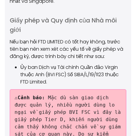
nhất và Singapore.
Giấy phép và Quy định của Nhà môi
giới
Nếu bạn hỏi FTD LIMITED có tốt hay không, trước
tiên bạn nên xem xét các yếu tố về giấy phép và
đăng ký, được trình bày chi tiết như sau:
Ủy ban Dịch vụ Tài chính Quần đảo Virgin
thuộc Anh (BVI FSC) Số SIBA/L/19/1123 thuộc
FTD Limited.
⚠️Cảnh báo:
Mặc dù sàn giao dịch
được quản lý, nhiều người dùng lo
ngại về giấy phép BVI FSC vì đây là
giấy phép Tier D, khiến người dùng
cảm thấy không chắc chắn về sự giám
sát của cơ quan này. Do sự kiểm