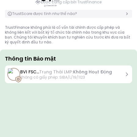
Được cung cấp bởi TrustFinance
Chạm Để Lật
Chạm Để Lật
TrustScore được tính như thế nào?
TrustFinance không phải là cố vấn tài chính được cấp phép và
không liên kết với bất kỳ tổ chức tài chính nào trong khu vực của
bạn. Chúng tôi khuyến khích bạn tự nghiên cứu trước khi đưa ra bất
kỳ quyết định đầu tư nào.
Thông tin Bảo mật
Giấy phép
BVI FSC...
Trạng Thái LMP:
Không Hoạt Động
Giấy phép hạng A
Không có giấy phép
:
SIBA/L/19/1123
Được cấp bởi các cơ quan quản lý nổi tiếng toàn cầu, các giấy
phép này đảm bảo sự bảo vệ cao nhất cho nhà giao dịch thông
qua tuân thủ nghiêm ngặt, tách biệt quỹ, bảo hiểm và kiểm toán
thường xuyên. Giải quyết tranh chấp và tuân thủ các tiêu chuẩn
AML/CTF giúp tăng cường bảo mật hơn nữa.
Giấy phép hạng B
Được cấp bởi các cơ quan quản lý khu vực uy tín, các giấy phép
này cung cấp các biện pháp an toàn mạnh mẽ như tách biệt quỹ,
báo cáo tài chính và chương trình bồi thường. Mặc dù ít nghiêm
ngặt hơn so với Cấp 1, nhưng chúng cung cấp sự bảo vệ khu vực
đáng tin cậy.