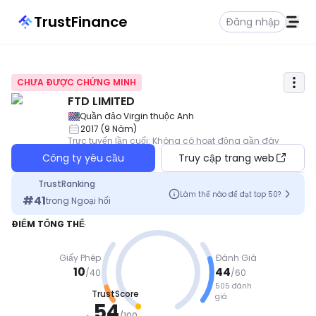
TrustFinance
Đăng nhập
CHƯA ĐƯỢC CHỨNG MINH
FTD LIMITED
Quần đảo Virgin thuộc Anh
2017
(
9
Năm
)
Trực tuyến lần cuối
:
Không có hoạt động gần đây
Công ty yêu cầu
Truy cập trang web
TrustRanking
Làm thế nào để đạt top 50?
#
41
trong
Ngoại hối
ĐIỂM TỔNG THỂ
Giấy Phép
Đánh Giá
10
44
/
40
/
60
505 đánh
TrustScore
TRUNG BÌ
giá
54
NH
/
100