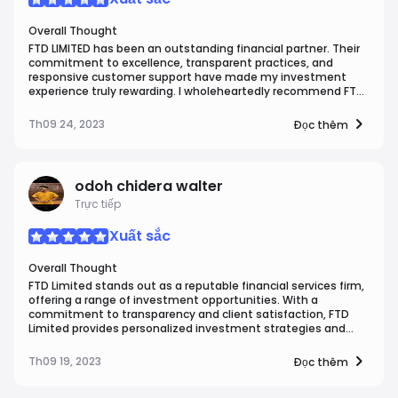
its clients.
Overall Thought
FTD LIMITED has been an outstanding financial partner. Their
commitment to excellence, transparent practices, and
responsive customer support have made my investment
experience truly rewarding. I wholeheartedly recommend FTD
LIMITED for anyone seeking reliable financial services.
Th09 24, 2023
Đọc thêm
odoh chidera walter
Trực tiếp
Xuất sắc
Overall Thought
FTD Limited stands out as a reputable financial services firm,
offering a range of investment opportunities. With a
commitment to transparency and client satisfaction, FTD
Limited provides personalized investment strategies and
expert guidance. Their platform offers access to diverse
assets and a user-friendly experience. With a track record of
Th09 19, 2023
Đọc thêm
reliability and a dedication to client success, FTD Limited is a
valuable partner for investors seeking financial growth.