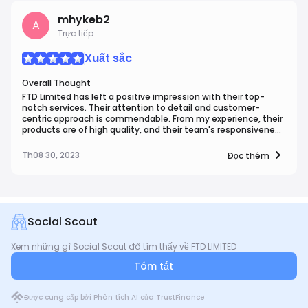
mhykeb2
A
Trực tiếp
Xuất sắc
Overall Thought
FTD Limited has left a positive impression with their top-
notch services. Their attention to detail and customer-
centric approach is commendable. From my experience, their
products are of high quality, and their team's responsiveness
is remarkable. FTD Limited's commitment to excellence
shines through, making them a trustworthy choice in their
Th08 30, 2023
Đọc thêm
field.
Social Scout
Xem những gì Social Scout đã tìm thấy về FTD LIMITED
Tóm tắt
Được cung cấp bởi Phân tích AI của TrustFinance