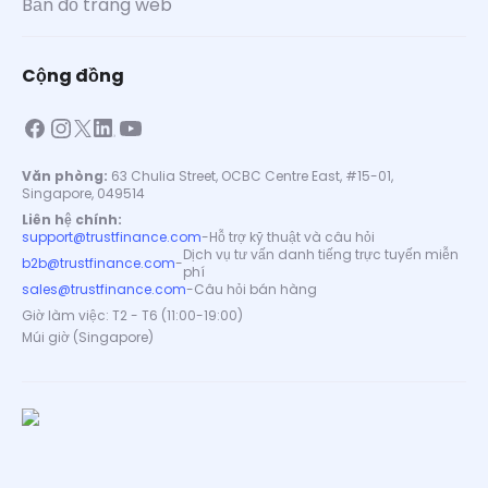
Bản đồ trang web
Cộng đồng
Văn phòng:
63 Chulia Street, OCBC Centre East, #15-01,
Singapore, 049514
Liên hệ chính:
support@trustfinance.com
-
Hỗ trợ kỹ thuật và câu hỏi
Dịch vụ tư vấn danh tiếng trực tuyến miễn
b2b@trustfinance.com
-
phí
sales@trustfinance.com
-
Câu hỏi bán hàng
Giờ làm việc: T2 - T6 (11:00-19:00)
Múi giờ (Singapore)