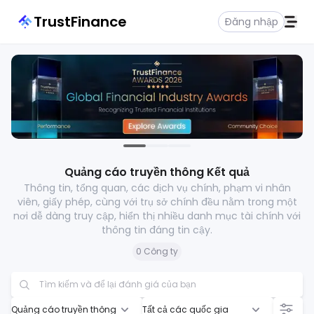
TrustFinance
Đăng nhập
Quảng cáo truyền thông Kết quả
Thông tin, tổng quan, các dịch vụ chính, phạm vi nhân
viên, giấy phép, cùng với trụ sở chính đều nằm trong một
nơi dễ dàng truy cập, hiển thị nhiều danh mục tài chính với
thông tin đáng tin cậy.
0 Công ty