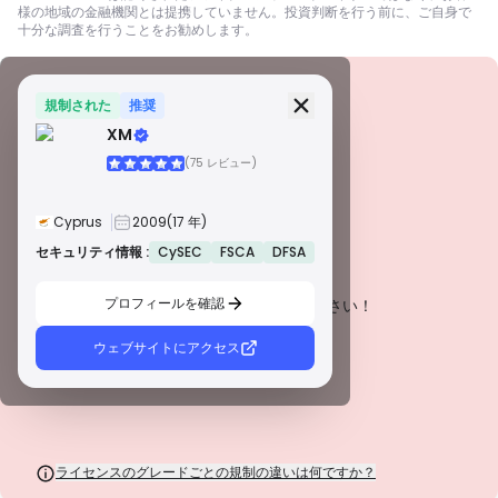
様の地域の金融機関とは提携していません。投資判断を行う前に、ご自身で
十分な調査を行うことをお勧めします。
セキュリティ情報
ライセンス
規制された
推奨
XM
A級ライセンス
(75 レビュー)
世界的に有名な規制当局によって発行されたこれらのライセンスは、厳格な
コンプライアンス、資金の分別管理、保険、定期的な監査を通じて、トレー
ダーを最大限に保護します。紛争解決とAML/CTF基準の遵守は、セキュリテ
Cyprus
2009
(17 年)
ィをさらに強化します。
B級ライセンス
セキュリティ情報 :
CySEC
FSCA
DFSA
警告
尊敬される地域規制当局によって付与されたこれらのライセンスは、資金の
この会社は現在
未証明
.
分別管理、財務報告、補償制度などの強固な安全対策を提供します。ティア1
ほど厳格ではありませんが、信頼できる地域保護を提供します。
プロフィールを確認
潜在的なリスクにご注意ください！
C級ライセンス
新興市場の規制当局によって発行されたこれらのライセンスは、最低資本要
ウェブサイトにアクセス
件やAMLポリシーなどの基本的な保護を提供します。監督はそれほど厳格で
はないため、トレーダーは注意して安全対策を確認する必要があります。
D級ライセンス
監督が最小限の司法管轄区からのこれらのライセンスは、資金の分別管理や
保険などの重要な保護を欠いていることがよくあります。 運用上の柔軟性に
は魅力的ですが、トレーダーにとってのリスクが高くなります。
ライセンスのグレードごとの規制の違いは何ですか？