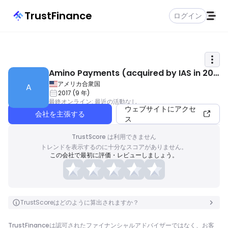
TrustFinance
ログイン
Amino Payments (acquired by IAS in 202
1)
アメリカ合衆国
A
2017
(
9
年
)
最終オンライン
:
最近の活動なし
ウェブサイトにアクセ
会社を主張する
ス
TrustScore は利用できません
トレンドを表示するのに十分なスコアがありません。
この会社で最初に評価・レビューしましょう。
TrustScoreはどのように算出されますか？
TrustFinanceは認可されたファイナンシャルアドバイザーではなく、お客