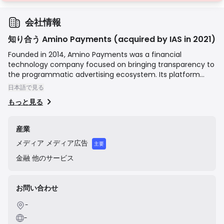
会社情報
知り合う Amino Payments (acquired by IAS in 2021)
Founded in 2014, Amino Payments was a financial
technology company focused on bringing transparency to
the programmatic advertising ecosystem. Its platform
analyzed impression-level data to provide a clear view of
日本語で見る
the entire media supply path, helping advertisers eliminate
もっと見る
waste, optimize their spending, and recover funds lost to
fraud or ad-tech tax inefficiencies. The company was
acquired by Integral Ad Science (IAS) in August 2021 for
産業
approximately $20 million and its technology has been
メディア
メディア広告
integrated into IAS's Total Visibility product, which offers
主要
advertisers comprehensive financial transparency and
金融
他のサービス
supply path optimization.
お問い合わせ
-
-