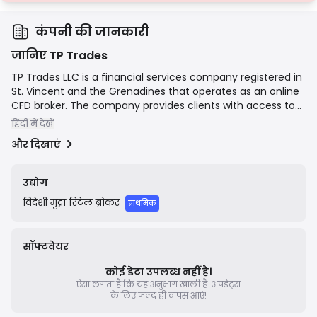
कंपनी की जानकारी
जानिए TP Trades
TP Trades LLC is a financial services company registered in
St. Vincent and the Grenadines that operates as an online
CFD broker. The company provides clients with access to
the global financial markets through the MetaTrader 5
हिंदी में देखें
(MT5) trading platform. Its mission is to offer a secure,
और दिखाएं
transparent, and superior trading environment with
competitive conditions, including tight spreads and fast
execution, for both new and experienced traders.
उद्योग
विदेशी मुद्रा
रिटेल ब्रोकर
प्राथमिक
सॉफ्टवेयर
कोई डेटा उपलब्ध नहीं है।
ऐसा लगता है कि यह अनुभाग खाली है।
अपडेट्स
के लिए जल्द ही वापस आएं!