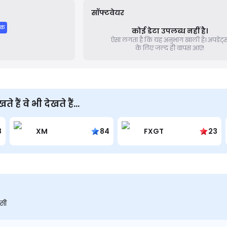
सॉफ्टवेयर
मिक
कोई डेटा उपलब्ध नहीं है।
ऐसा लगता है कि यह अनुभाग खाली है।
अपडेट्
के लिए जल्द ही वापस आएं!
हैं वे भी देखते हैं...
8
XM
84
FXGT
23
सी