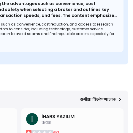
ng the advantages such as convenience, cost
nd safety when selecting a broker and outlines key
 transaction speeds, and fees. The content emphasizes
 for new investors entering online trading.
 such as convenience, cost reduction, and access to research
ctors to consider, including technology, customer service,
earch to avoid scams and find reputable brokers, especially for
समीक्षा विश्लेषणात्मक
İHARS YAZILIM
प्रत्यक्ष
बुरा