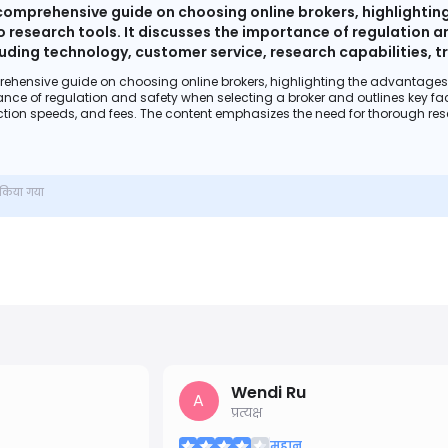
comprehensive guide on choosing online brokers, highlighti
 research tools. It discusses the importance of regulation a
cluding technology, customer service, research capabilities,
search to avoid scams and find reputable brokers, especially
ehensive guide on choosing online brokers, highlighting the advantages
tance of regulation and safety when selecting a broker and outlines key fa
action speeds, and fees. The content emphasizes the need for thorough res
 trading.
न किया गया
Wendi Ru
A
प्रत्यक्ष
महान