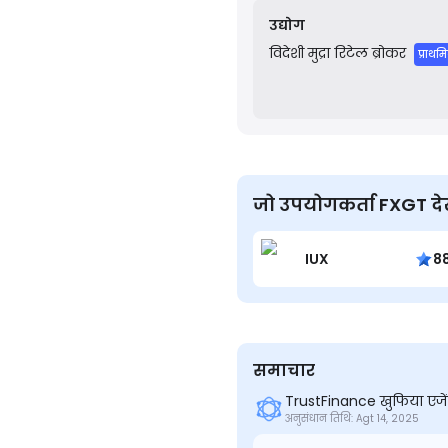
उद्योग
विदेशी मुद्रा
रिटेल ब्रोकर
प्राथ
जो उपयोगकर्ता FXGT देखते 
IUX
8
समाचार
TrustFinance खुफिया एजें
अनुसंधान तिथि: Agt 14, 2025