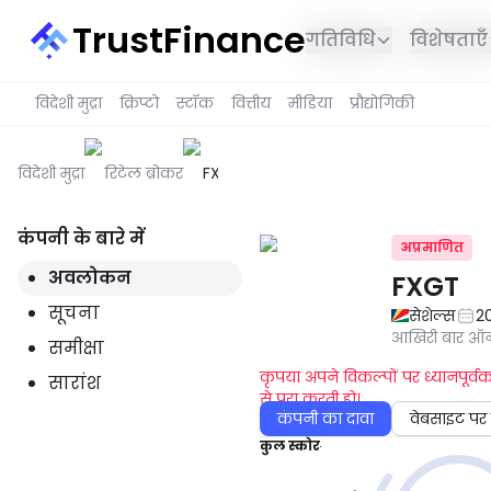
TrustFinance
गतिविधि
विशेषताएँ
विदेशी मुद्रा
क्रिप्टो
स्टॉक
वित्तीय
मीडिया
प्रौद्योगिकी
विदेशी मुद्रा
रिटेल ब्रोकर
FXGT
कंपनी के बारे में
अप्रमाणित
अवलोकन
FXGT
सूचना
सेशेल्स
2
आखिरी बार 
समीक्षा
कृपया अपने विकल्पों पर ध्यानपूर
सारांश
से पूरा करती हो।
कंपनी का दावा
वेबसाइट पर 
कुल स्कोर