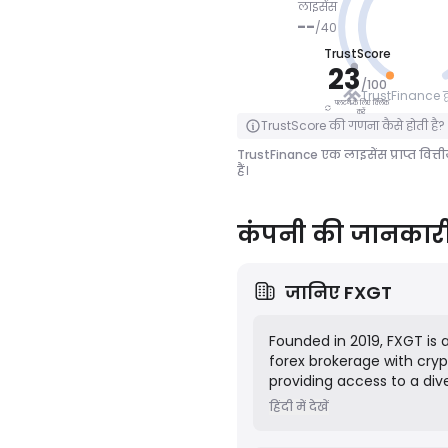
लाइसेंस
--
/
40
TrustScore
सावधान र
23
हें
/
100
TrustFinance द्वा
पलटने के लिए क्लिक
पलटने के लिए क्लिक करें
करें
TrustScore की गणना कैसे होती है?
TrustFinance एक लाइसेंस प्राप्त वित्त
हैं।
कंपनी की जानकार
जानिए
FXGT
Founded in 2019, FXGT is 
forex brokerage with cryp
providing access to a div
includes Forex, Crypto, Pr
हिंदी में देखें
operates through several d
regulatory frameworks.