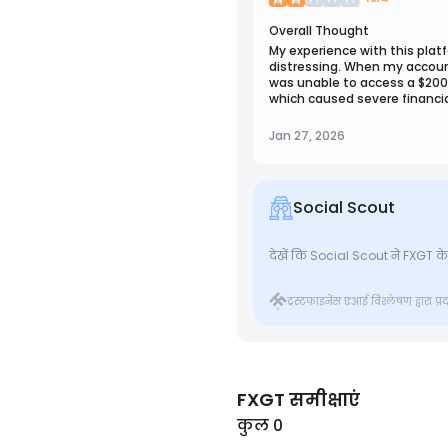
Overall Thought
My experience with this plat
distressing. When my account
was unable to access a $200
which caused severe financia
stress. Although the issue w
resolved with professional h
Jan 27, 2026
unnecessarily difficult. Let t
exercise caution, research t
reliable assistance if faced 
Social Scout
देखें कि Social Scout ने FXGT के बा
ट्रस्टफाइनेंस एआई विश्लेषण द्वारा प
FXGT
समीक्षाएं
कुल 0