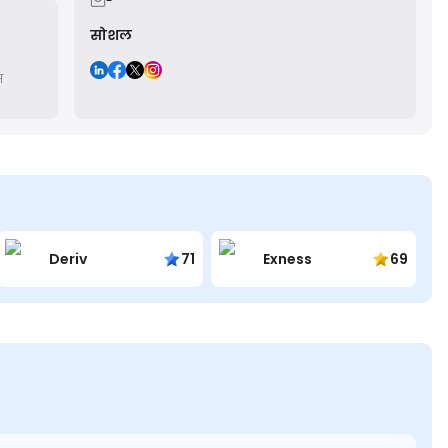
-
सोशल
स
Deriv
71
Exness
69