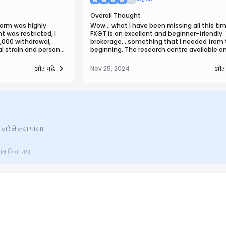
Overall Thought
form was highly
Wow… what I have been missing all this ti
 was restricted, I
FXGT is an excellent and beginner-friendly
,000 withdrawal,
brokerage… something that I needed from 
l strain and personal
beginning. The research centre available on
as eventually
platform is where i spend most of the tim
elp, the process was
since I switched here I improve my knowled
Nov 25, 2024
और पढ़ें
और प
his be a reminder to
far 😀 I am happy that I have discovered F
horoughly, and seek
can’t recommend it enough… you want to l
with similar problems.
and trade? This is your place!
रे में क्या पाया।
्रदान किया गया