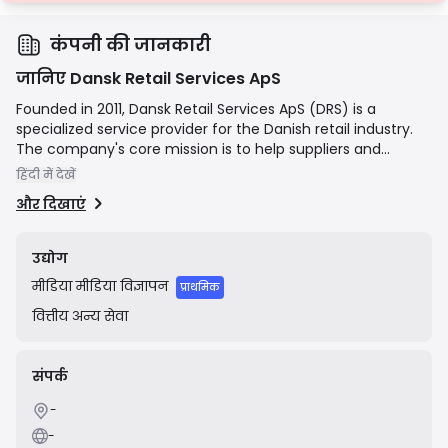
कंपनी की जानकारी
जानिए Dansk Retail Services ApS
Founded in 2011, Dansk Retail Services ApS (DRS) is a
specialized service provider for the Danish retail industry.
The company's core mission is to help suppliers and
retailers enhance sales and brand presence at the point of
हिंदी में देखें
purchase. Their services include in-store merchandising,
और दिखाएं
implementation of marketing campaigns, conducting
product demonstrations and events, and providing data-
driven consulting. DRS acts as an operational partner,
उद्योग
deploying field staff across Denmark to ensure products
मीडिया
मीडिया विज्ञापन
are correctly displayed, promotions are executed
प्राथमिक
effectively, and brands connect directly with consumers in
वित्तीय
अन्य सेवा
a physical retail environment.
संपर्क
-
-