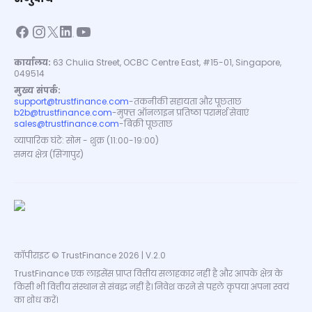
कार्यालय:
63 Chulia Street, OCBC Centre East, #15-01, Singapore,
049514
मुख्य संपर्क:
support@trustfinance.com
-
तकनीकी सहायता और पूछताछ
b2b@trustfinance.com
-
मुफ्त ऑनलाइन प्रतिष्ठा परामर्श सेवाएं
sales@trustfinance.com
-
बिक्री पूछताछ
व्यापारिक घंटे: सोम - शुक्र (11:00-19:00)
समय क्षेत्र (सिंगापुर)
कॉपीराइट © TrustFinance 2026 | V.2.0
TrustFinance एक लाइसेंस प्राप्त वित्तीय सलाहकार नहीं है और आपके क्षेत्र के
किसी भी वित्तीय संस्थान से संबद्ध नहीं है। निवेश करने से पहले कृपया अपना स्वयं
का शोध करें।