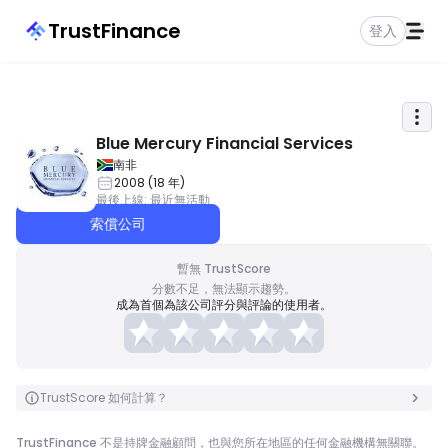
TrustFinance
登入
Blue Mercury Financial Services
南非
2008
(
18
年
)
最後上線
:
最近無活動
索償公司
暫無 TrustScore
分數不足，無法顯示趨勢。
成為首個為該公司評分與評論的使用者。
TrustScore 如何計算？
TrustFinance 不是持牌金融顧問，也與您所在地區的任何金融機構無關聯。