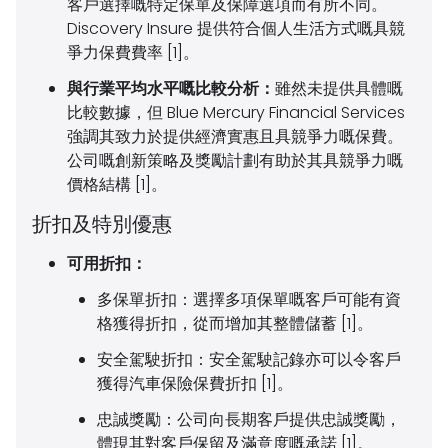
客戶選擇嘅特定保單及保障選項而有所不同。
Discovery Insure 提供符合個人生活方式嘅具競
爭力保費費率 [1]。
與行業平均水平嘅比較分析：
雖然未提供具體嘅
比較數據，但 Blue Mercury Financial Services
強調其致力於提供經濟實惠且具競爭力嘅保費。
公司嘅創新策略及獎勵計劃有助於其具競爭力嘅
價格結構 [1]。
折扣及特別優惠
可用折扣：
多保單折扣：
選擇多項保單嘅客戶可能有資
格獲得折扣，從而增加其整體儲蓄 [1]。
安全駕駛折扣：
安全駕駛記錄亦可以令客戶
獲得汽車保險保費折扣 [1]。
忠誠獎勵：
公司向長期客戶提供忠誠獎勵，
體現其對客戶保留及滿意度嘅承諾 [1]。