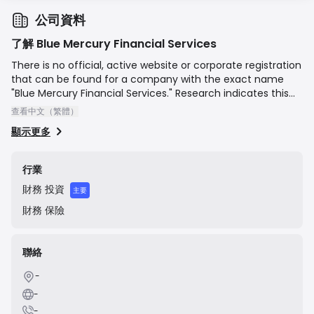
公司資料
了解 Blue Mercury Financial Services
There is no official, active website or corporate registration
that can be found for a company with the exact name
"Blue Mercury Financial Services." Research indicates this
name may be associated with an unlicensed and
查看中文（繁體）
fraudulent operation. Financial regulators in New Zealand
顯示更多
(FMA) and Canada (OSC) have issued public warnings
against a very similarly named entity, "Blue Mercury
Financials," for soliciting investments from residents
行業
without being registered or licensed to do so. The websites
財務
投資
previously associated with this entity are now defunct, and
主要
it is widely considered to be a scam.
財務
保險
聯絡
-
-
-