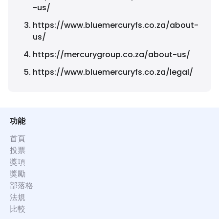
-us/
https://www.bluemercuryfs.co.za/about-
us/
https://mercurygroup.co.za/about-us/
https://www.bluemercuryfs.co.za/legal/
功能
首頁
投票
獎項
獎勵
部落格
法規
比較