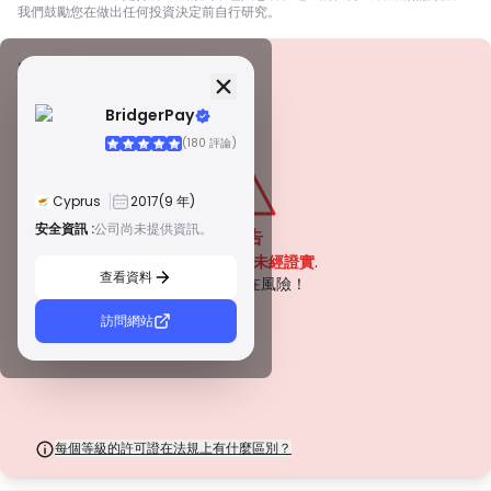
我們鼓勵您在做出任何投資決定前自行研究。
安全資訊
牌照
BridgerPay
甲級牌照
(180 評論)
由全球知名監管機構頒發，這些許可證透過嚴格的合規性、資金隔離、保險和
定期審計，確保最高程度的交易者保護。爭議解決和遵守 AML/CTF 標準進一
步提高了安全性。
Cyprus
2017
(9 年)
B 級牌照
由受尊敬的區域監管機構授予，這些許可證提供強大的安全措施，例如資金隔
安全資訊 :
公司尚未提供資訊。
警告
離、財務報告和補償計劃。雖然沒有等級 1 那麼嚴格，但它們提供可靠的區域
該公司目前
未經證實
.
保護。
查看資料
C 級牌照
請注意潛在風險！
由新興市場的監管機構頒發，這些許可證提供基本保護，例如最低資本要求和
AML 政策。監管較不嚴格，因此交易者應謹慎行事並驗證安全措施。
訪問網站
D 級牌照
來自監管最少的司法管轄區，這些許可證通常缺乏關鍵保護，例如資金隔離和
保險。雖然它們對營運彈性很有吸引力，但它們對交易者構成較高的風險。
每個等級的許可證在法規上有什麼區別？