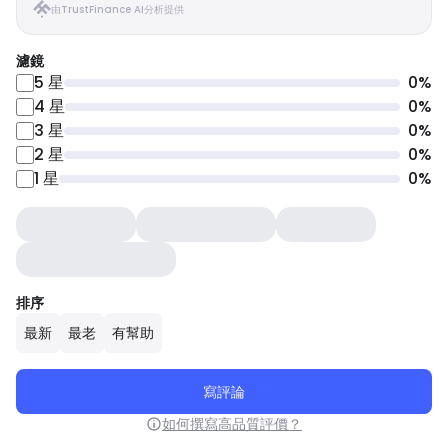
由TrustFinance AI分析提供
濾鏡
5
星
0
%
4
星
0
%
3
星
0
%
2
星
0
%
1
星
0
%
排序
最新
最老
有幫助
寫評論
如何撰寫高品質評價？