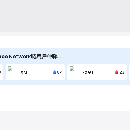
help them grow their businesses.
ance Network嘅用戶仲睇…
8
XM
84
FXGT
23