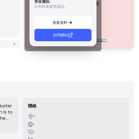
安全資訊 :
措施，例如資金隔離、財務報告和補償計劃。雖然沒有等級 1
該公司目前
未經證實
.
公司尚未提供資訊。
那麼嚴格，但它們提供可靠的區域保護。
請注意潛在風險！
C 級牌照
由新興市場的監管機構頒發，這些許可證提供基本保護，例
查看資料
如最低資本要求和 AML 政策。監管較不嚴格，因此交易者應
謹慎行事並驗證安全措施。
D 級牌照
訪問網站
每個等級的許可證在法規上有什麼區別？
來自監管最少的司法管轄區，這些許可證通常缺乏關鍵保
護，例如資金隔離和保險。雖然它們對營運彈性很有吸引
力，但它們對交易者構成較高的風險。
luster
聯絡
 is to
-
 them
t-
-
market
-
and