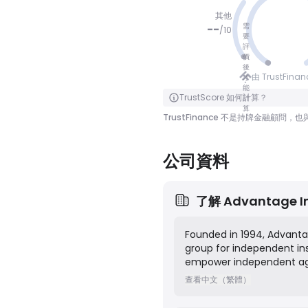
其他
需
--
/
10
要
評
價
冇分數
後
由 TrustFina
才
能
點擊翻轉
TrustScore 如何計算？
計
算
TrustFinance 不是持牌金融
公司資料
了解
Advantage I
Founded in 1994, Advanta
group for independent in
empower independent age
with access to a wide ran
查看中文（繁體）
sharing opportunities tha
access, the network offe