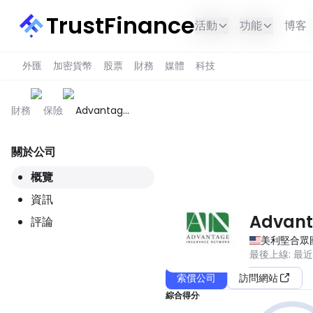
TrustFinance
活動
功能
博客
外匯
加密貨幣
股票
財務
媒體
科技
財務
保險
Advantage
Insurance
Network
關於公司
此服務在您所在的地區不可用。
概覽
資訊
Advant
評論
美利堅合眾
最後上線
:
最
索償公司
訪問網站
綜合得分