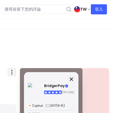
TW
登入
安全資訊
牌照
BridgerPay
甲級牌照
(180 評論)
由全球知名監管機構頒發，這些許可證透過嚴格的合規性、
資金隔離、保險和定期審計，確保最高程度的交易者保護。
爭議解決和遵守 AML/CTF 標準進一步提高了安全性。
Cyprus
2017
(9 年)
B 級牌照
警告
由受尊敬的區域監管機構授予，這些許可證提供強大的安全