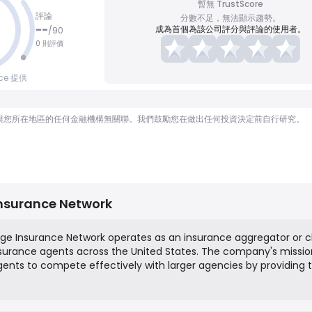
暫無 TrustScore
評論
分數不足，無法顯示趨勢。
--
成為首個為該公司評分與評論的使用者。
/
90
0 則評價
nce 提供
顧問，也與您所在地區的任何金融機構無關聯。我們鼓勵您在做出任何投資決定前自行研究。
nsurance Network
ge Insurance Network operates as an insurance aggregator or c
surance agents across the United States. The company's mission
nts to compete effectively with larger agencies by providing
ge of A-rated insurance carriers, proprietary products, and profi
t they might not be able to secure on their own. In addition to 
rs its member agents technology solutions, marketing support, 