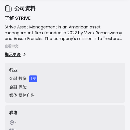
公司資料
了解 STRIVE
Strive Asset Management is an American asset
management firm founded in 2022 by Vivek Ramaswamy
and Anson Frericks. The company's mission is to "restore
the voices of everyday citizens in the American economy"
查看中文
by pushing corporations to focus on maximizing
顯示更多
shareholder value rather than engaging in environmental,
social, and corporate governance (ESG) initiatives. Strive
offers a range of investment products, primarily
行业
exchange-traded funds (ETFs), that provide investors with
金融
投资
alternatives to what it considers politicized corporate
主要
behavior.
金融
保险
媒体
媒体广告
联络
-
-