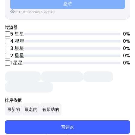
总结
由TrustFinance AI分析提供
过滤器
5
星星
0
%
4
星星
0
%
3
星星
0
%
2
星星
0
%
1
星星
0
%
排序依据
最新的
最老的
有帮助的
写评论