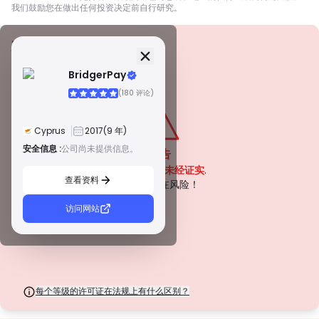
我们鼓励您在做出任何投资决定前自行研究。
安全信息
牌照
BridgerPay
甲級牌照
(180 评论)
由全球知名监管机构颁发，这些许可证通过严格的合规性、资金隔离、保险和
定期审计，确保最高程度的交易者保护。争议解决和遵守 AML/CTF 标准进一
步提高了安全性。
Cyprus
2017
(9 年)
B 級牌照
由受尊敬的区域监管机构授予，这些许可证提供强大的安全措施，例如资金隔
安全信息 :
公司尚未提供信息。
警告
离、财务报告和补偿计划。虽然没有等级 1 那么严格，但它们提供可靠的区域
该公司目前
未经证实
.
保护。
查看资料
C 級牌照
请注意潜在风险！
由新兴市场的监管机构颁发，这些许可证提供基本保护，例如最低资本要求和
AML 政策。监管较不严格，因此交易者应谨慎行事并验证安全措施。
访问网站
D 級牌照
来自监管最少的司法管辖区，这些许可证通常缺乏关键保护，例如资金隔离和
保险。虽然它们对运营弹性很有吸引力，但它们对交易者构成较高的风险。
每个等级的许可证在法规上有什么区别？