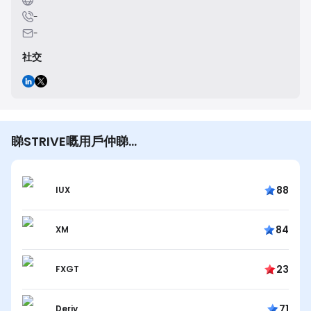
-
-
社交
睇STRIVE嘅用戶仲睇…
88
IUX
84
XM
23
FXGT
71
Deriv