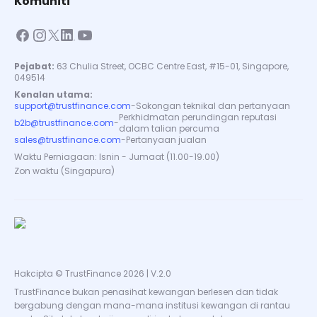
Komuniti
Pejabat:
63 Chulia Street, OCBC Centre East, #15-01, Singapore,
049514
Kenalan utama:
support@trustfinance.com
-
Sokongan teknikal dan pertanyaan
Perkhidmatan perundingan reputasi
b2b@trustfinance.com
-
dalam talian percuma
sales@trustfinance.com
-
Pertanyaan jualan
Waktu Perniagaan: Isnin - Jumaat (11.00-19.00)
Zon waktu (Singapura)
Hakcipta © TrustFinance 2026 | V.2.0
TrustFinance bukan penasihat kewangan berlesen dan tidak
bergabung dengan mana-mana institusi kewangan di rantau