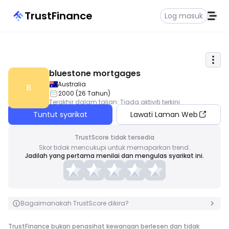
TrustFinance
Log masuk
bluestone mortgages
Australia
B
2000
(
26
Tahun
)
Terakhir dalam talian
:
Tiada aktiviti terkini
Tuntut syarikat
Lawati Laman Web
TrustScore tidak tersedia
Skor tidak mencukupi untuk memaparkan trend.
Jadilah yang pertama menilai dan mengulas syarikat ini.
Bagaimanakah TrustScore dikira?
TrustFinance bukan penasihat kewangan berlesen dan tidak