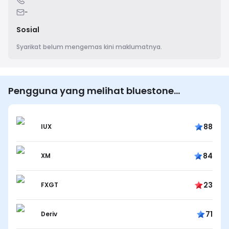
-
Sosial
Syarikat belum mengemas kini maklumatnya.
Pengguna yang melihat bluestone
mortgages juga melihat…
88
IUX
84
XM
23
FXGT
71
Deriv