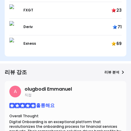
23
FXGT
71
Deriv
69
Exness
리뷰 강조
리뷰 분석
olugbodi Emmanuel
A
직접
훌륭해요
Overall Thought
Digital Onboarding is an exceptional platform that
revolutionizes the onboarding process for financial services