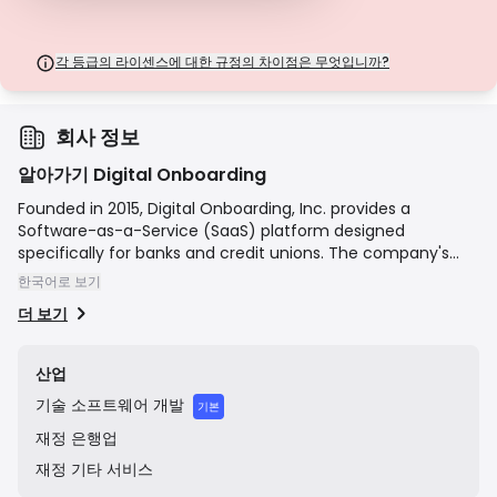
과 같은 주요 보호 기능이 부족합니다. 운영 유연성 측면에서는 매력적이지만
거래자에게 더 높은 위험을 초래합니다.
각 등급의 라이센스에 대한 규정의 차이점은 무엇입니까?
회사 정보
알아가기 Digital Onboarding
Founded in 2015, Digital Onboarding, Inc. provides a
Software-as-a-Service (SaaS) platform designed
specifically for banks and credit unions. The company's
mission is to help financial institutions deepen customer
한국어로 보기
relationships by making it easier for them to adopt and
더 보기
use the institution's products and services. The platform
uses digital journeys, personalized communications, and
data-driven insights to guide new and existing customers
산업
through critical moments, such as account activation,
기술
소프트웨어 개발
direct deposit setup, and digital service enrollment,
기본
thereby increasing engagement and profitability.
재정
은행업
재정
기타 서비스