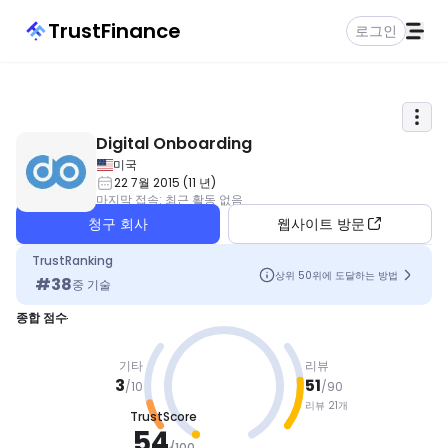
TrustFinance
로그인
Digital Onboarding
미국
22 7월 2015
(
11
년
)
마지막 접속
:
최근 활동 없음
청구 회사
웹사이트 방문
TrustRanking
상위 50위에 도달하는 방법
#
38
중
기술
종합 점수
기타
리뷰
3
51
/
10
/
90
리뷰 21개
TrustScore
평균
54
/
100