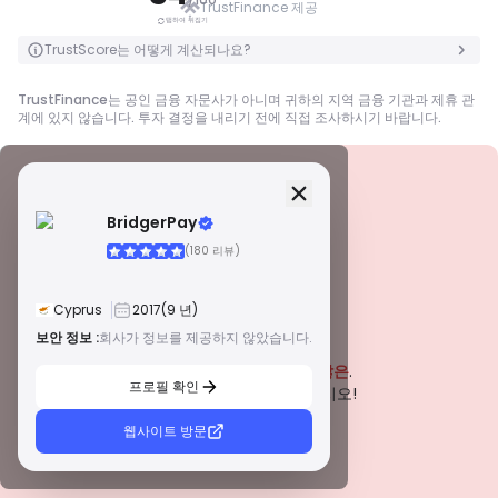
TrustFinance 제공
탭하여 뒤집기
탭하여 뒤집기
TrustScore는 어떻게 계산되나요?
TrustFinance는 공인 금융 자문사가 아니며 귀하의 지역 금융 기관과 제휴 관
계에 있지 않습니다. 투자 결정을 내리기 전에 직접 조사하시기 바랍니다.
보안 정보
면허
BridgerPay
A급 면허
(180 리뷰)
전 세계적으로 유명한 규제 기관에서 발급한 이 라이선스는 엄격한 규정 준수,
자금 분리, 보험 및 정기 감사를 통해 거래자에게 최고의 보호를 보장합니다. 분
쟁 해결 및 AML/CTF 표준 준수는 보안을 더욱 강화합니다.
Cyprus
2017
(9 년)
B급 면허
존경받는 지역 규제 기관에서 부여하는 이 라이선스는 자금 분리, 재무 보고 및
보안 정보 :
회사가 정보를 제공하지 않았습니다.
경고
보상 제도와 같은 강력한 안전 조치를 제공합니다. 티어 1만큼 엄격하지는 않지
이 회사는 현재
입증되지 않은
.
만 신뢰할 수 있는 지역 보호를 제공합니다.
프로필 확인
C급 면허
잠재적인 위험에 주의하십시오!
신흥 시장의 규제 기관에서 발급한 이 라이선스는 최소 자본 요건 및 AML 정책
과 같은 기본적인 보호 기능을 제공합니다. 감독이 덜 엄격하므로 거래자는 주
웹사이트 방문
의를 기울이고 안전 조치를 확인해야 합니다.
D급 면허
감독이 최소화된 관할권에서 발행된 이러한 라이선스는 종종 자금 분리 및 보험