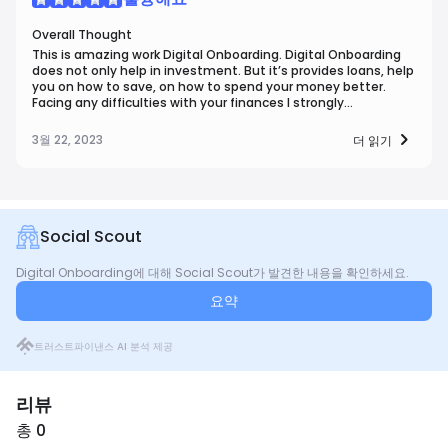
Overall Thought
This is amazing work Digital Onboarding. Digital Onboarding
does not only help in investment. But it’s provides loans, help
you on how to save, on how to spend your money better.
Facing any difficulties with your finances I strongly
recommend this company. This is an investment platform. It
is accessible and they are highly qualified cost and effective.
3월 22, 2023
더 읽기
Social Scout
Digital Onboarding에 대해 Social Scout가 발견한 내용을 확인하세요.
요약
트러스트파이낸스 AI 분석 제공
리뷰
총 0