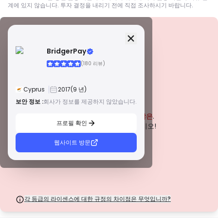
계에 있지 않습니다. 투자 결정을 내리기 전에 직접 조사하시기 바랍니다.
보안 정보
면허
BridgerPay
A급 면허
(180 리뷰)
전 세계적으로 유명한 규제 기관에서 발급한 이 라이선스는 엄격한 규정 준수,
자금 분리, 보험 및 정기 감사를 통해 거래자에게 최고의 보호를 보장합니다. 분
쟁 해결 및 AML/CTF 표준 준수는 보안을 더욱 강화합니다.
Cyprus
2017
(9 년)
B급 면허
존경받는 지역 규제 기관에서 부여하는 이 라이선스는 자금 분리, 재무 보고 및
보안 정보 :
회사가 정보를 제공하지 않았습니다.
경고
보상 제도와 같은 강력한 안전 조치를 제공합니다. 티어 1만큼 엄격하지는 않지
이 회사는 현재
입증되지 않은
.
만 신뢰할 수 있는 지역 보호를 제공합니다.
프로필 확인
C급 면허
잠재적인 위험에 주의하십시오!
신흥 시장의 규제 기관에서 발급한 이 라이선스는 최소 자본 요건 및 AML 정책
과 같은 기본적인 보호 기능을 제공합니다. 감독이 덜 엄격하므로 거래자는 주
웹사이트 방문
의를 기울이고 안전 조치를 확인해야 합니다.
D급 면허
감독이 최소화된 관할권에서 발행된 이러한 라이선스는 종종 자금 분리 및 보험
과 같은 주요 보호 기능이 부족합니다. 운영 유연성 측면에서는 매력적이지만
거래자에게 더 높은 위험을 초래합니다.
각 등급의 라이센스에 대한 규정의 차이점은 무엇입니까?