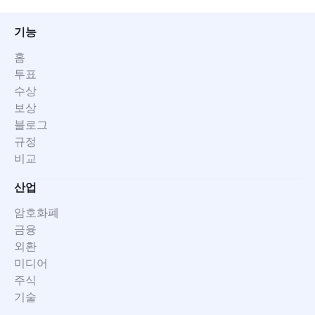
기능
홈
투표
수상
보상
블로그
규정
비교
산업
암호화폐
금융
외환
미디어
주식
기술