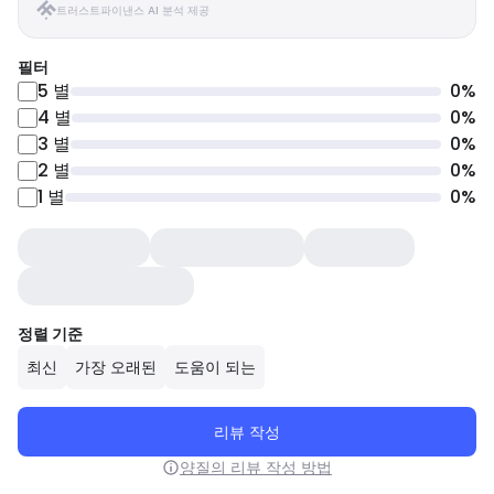
트러스트파이낸스 AI 분석 제공
필터
5
별
0
%
4
별
0
%
3
별
0
%
2
별
0
%
1
별
0
%
정렬 기준
최신
가장 오래된
도움이 되는
리뷰 작성
양질의 리뷰 작성 방법