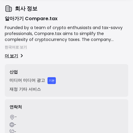
회사 정보
알아가기 Compare.tax
Founded by a team of crypto enthusiasts and tax-savvy
professionals, Compare.tax aims to simplify the
complexity of cryptocurrency taxes. The company
provides clear, unbiased reviews and comparisons of
한국어로 보기
various crypto tax software platforms, offering guides, and
더 보기
insights to help individuals and professionals choose the
most suitable tool for calculating and reporting their
crypto-related taxes. Their business model is based on
산업
providing informational content and earning revenue
미디어
미디어 광고
through affiliate partnerships with the software providers
기본
they feature.
재정
기타 서비스
연락처
-
-
-