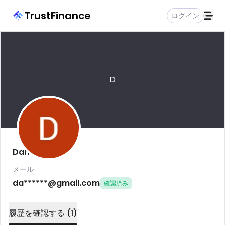
TrustFinance
ログイン
D
Dan Tye
メール
da******@gmail.com
確認済み
履歴を確認する
(
1
)