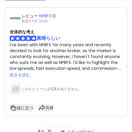
レビュー
NPBFX
直接
11 11月 2025
全体的な考え
素晴らしい
I've been with NPBFX for many years and recently
decided to look for another broker, as the market is
constantly evolving. However, I haven't found anyone
who suits me as well as NPBFX. I'd like to highlight the
low spreads, fast execution speed, and commission-
free withdrawals.
続きを読む
このレビューには写真がありません。
役に立つ
共有
10
見る
レビュー/ページ