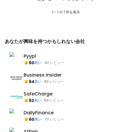
1 - 1 の 1 件を表示
あなたが興味を持つかもしれない会社
Pyypl
60
良い
43
レビュー
Business Insider
64
良い
63
レビュー
SafeCharge
62
良い
59
レビュー
DailyFinance
60
良い
70
レビュー
Affirm