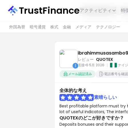
TrustFinance
アクティビティ
特
外国為替
暗号通貨
株式
金融
メディア
テクノロジー
ibrahimmusasambo
レビュー
QUOTEX
I
|
直接
•
6 5月 2026
ナイ
メール認証済み
電話番号を確認
全体的な考え
素晴らしい
Best profitable platform must try t
lot of useful indicators, The inter
QUOTEXのどこが好きですか？
Deposits bonuses and their suppo