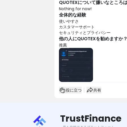
QUOTEXについて嫌いなところ
Nothing for now!
全体的な経験
使いやすさ
カスタマーサポート
セキュリティとプライバシー
他の人にQUOTEXを勧めますか
推薦
役に立つ
共有
TrustFinance