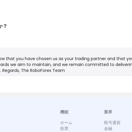
か？
。
ow that you have chosen us as your trading partner and that yo
ards we aim to maintain, and we remain committed to deliverin
g. Regards, The RoboForex Team
機能
業界
ホーム
暗号通貨
投票
金融