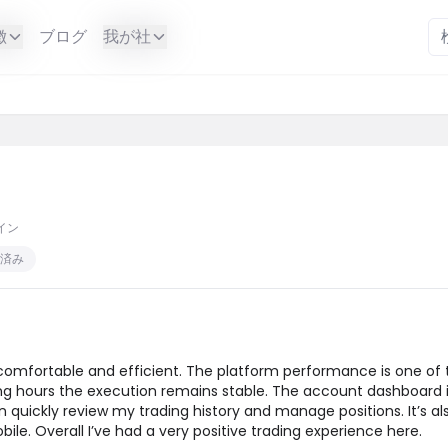
徴
ブログ
我が社
イン
済み
omfortable and efficient. The platform performance is one of 
ding hours the execution remains stable. The account dashboard 
an quickly review my trading history and manage positions. It’s al
e. Overall I’ve had a very positive trading experience here.