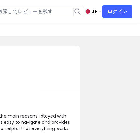
JP
ログイン
the main reasons I stayed with
is easy to navigate and provides
so helpful that everything works