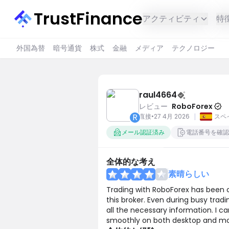
TrustFinance
アクティビティ
特
外国為替
暗号通貨
株式
金融
メディア
テクノロジー
raul4664
レビュー
RoboForex
R
|
直接
•
27 4月 2026
スペ
メール認証済み
電話番号を確認
全体的な考え
素晴らしい
Trading with RoboForex has been c
this broker. Even during busy tra
all the necessary information. I c
smoothly on both desktop and mobil