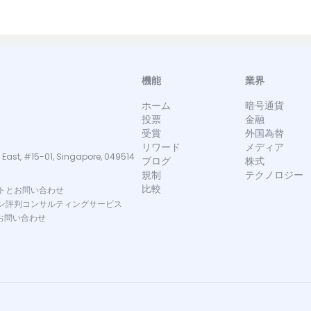
機能
業界
ホーム
暗号通貨
投票
金融
受賞
外国為替
リワード
メディア
 East, #15-01, Singapore, 049514
ブログ
株式
規制
テクノロジー
比較
トとお問い合わせ
ン評判コンサルティングサービス
お問い合わせ