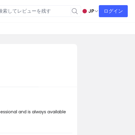
JP
ログイン
ssional and is always available