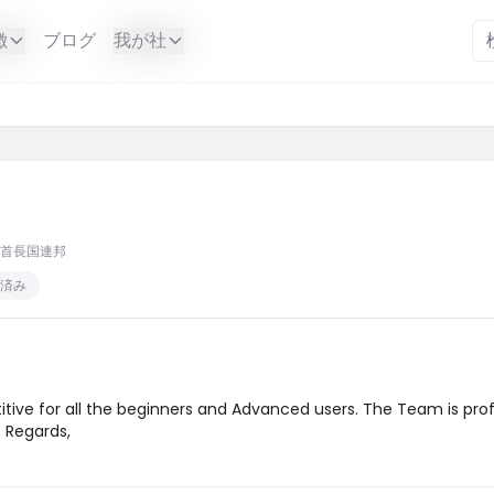
徴
ブログ
我が社
首長国連邦
済み
ive for all the beginners and Advanced users. The Team is profe
. Regards,
。