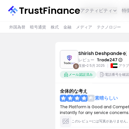
TrustFinance
アクティビティ
特
外国為替
暗号通貨
株式
金融
メディア
テクノロジー
Shirish Deshpande
レビュー
Trade247
|
直接
•
2 5月 2025
アラブ
メール認証済み
電話番号を確認
全体的な考え
素晴らしい
The Platform is Good and Competit
instantly for any service concerns
このレビューには写真がありません