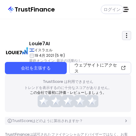
TrustFinance
ログイン
Louie7AI
イスラエル
19 4月 2021
(
5
年
)
最終オンライン
:
最近の活動なし
ウェブサイトにアクセ
会社を主張する
ス
TrustScore は利用できません
トレンドを表示するのに十分なスコアがありません。
この会社で最初に評価・レビューしましょう。
TrustScoreはどのように算出されますか？
TrustFinanceは認可されたファイナンシャルアドバイザーではなく、お客