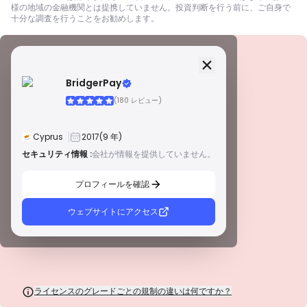
様の地域の金融機関とは提携していません。投資判断を行う前に、ご自身で
十分な調査を行うことをお勧めします。
セキュリティ情報
ライセンス
BridgerPay
A級ライセンス
(180 レビュー)
世界的に有名な規制当局によって発行されたこれらのライセンスは、厳格な
コンプライアンス、資金の分別管理、保険、定期的な監査を通じて、トレー
ダーを最大限に保護します。紛争解決とAML/CTF基準の遵守は、セキュリテ
Cyprus
2017
(9 年)
ィをさらに強化します。
B級ライセンス
セキュリティ情報 :
会社が情報を提供していません。
警告
尊敬される地域規制当局によって付与されたこれらのライセンスは、資金の
この会社は現在
未証明
.
分別管理、財務報告、補償制度などの強固な安全対策を提供します。ティア1
プロフィールを確認
ほど厳格ではありませんが、信頼できる地域保護を提供します。
潜在的なリスクにご注意ください！
C級ライセンス
新興市場の規制当局によって発行されたこれらのライセンスは、最低資本要
ウェブサイトにアクセス
件やAMLポリシーなどの基本的な保護を提供します。監督はそれほど厳格で
はないため、トレーダーは注意して安全対策を確認する必要があります。
D級ライセンス
監督が最小限の司法管轄区からのこれらのライセンスは、資金の分別管理や
保険などの重要な保護を欠いていることがよくあります。 運用上の柔軟性に
は魅力的ですが、トレーダーにとってのリスクが高くなります。
ライセンスのグレードごとの規制の違いは何ですか？