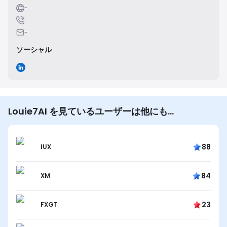
-
-
-
ソーシャル
Louie7AI を見ているユーザーは他にも…
88
IUX
84
XM
23
FXGT