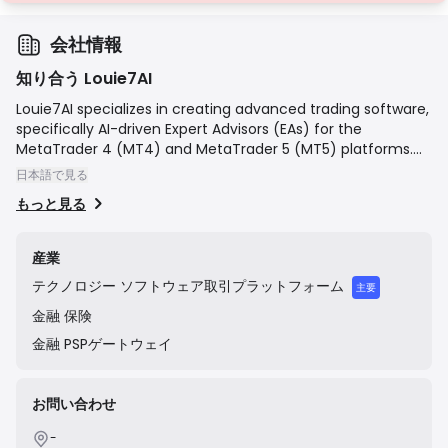
会社情報
知り合う Louie7AI
Louie7AI specializes in creating advanced trading software,
specifically AI-driven Expert Advisors (EAs) for the
MetaTrader 4 (MT4) and MetaTrader 5 (MT5) platforms.
The company's mission is to provide traders of all
日本語で見る
experience levels with sophisticated, automated tools
もっと見る
designed to enhance trading strategies, optimize
decision-making, and improve performance in the
financial markets. They are not a brokerage but a provider
産業
of technology solutions that traders can use with their
テクノロジー
ソフトウェア取引プラットフォーム
preferred broker.
主要
金融
保険
金融
PSPゲートウェイ
お問い合わせ
-