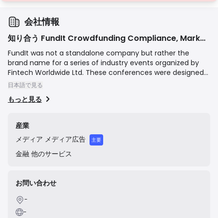
会社情報
知り合う FundIt Crowdfunding Compliance, Marketing & Fintech Event
FundIt was not a standalone company but rather the
brand name for a series of industry events organized by
Fintech Worldwide Ltd. These conferences were designed
to bring together key players in the alternative finance and
日本語で見る
fintech sectors, including startups, investors, platform
もっと見る
operators, and legal experts. The events focused on
critical industry topics such as FCA regulations, marketing
strategies for crowdfunding campaigns, and emerging
産業
fintech innovations. The last major events under this brand
メディア
メディア広告
appear to have taken place around 2016-2017, and the
主要
brand is now inactive.
金融
他のサービス
お問い合わせ
-
-