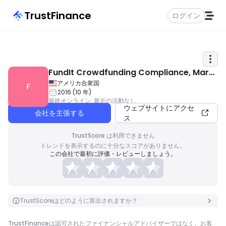
TrustFinance
ログイン
FundIt Crowdfunding Compliance, Mark
eting & Fintech Event
アメリカ合衆国
F
2016
(
10
年
)
最終オンライン
:
最近の活動なし
ウェブサイトにアクセ
会社を主張する
ス
TrustScore は利用できません
トレンドを表示するのに十分なスコアがありません。
この会社で最初に評価・レビューしましょう。
TrustScoreはどのように算出されますか？
TrustFinanceは認可されたファイナンシャルアドバイザーではなく、お客