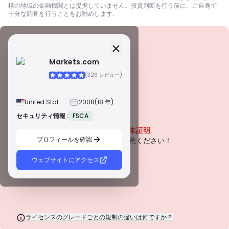
様の地域の金融機関とは提携していません。投資判断を行う前に、ご自身で
十分な調査を行うことをお勧めします。
セキュリティ情報
ライセンス
Markets.com
A級ライセンス
(326 レビュー)
世界的に有名な規制当局によって発行されたこれらのライセンスは、厳格な
コンプライアンス、資金の分別管理、保険、定期的な監査を通じて、トレー
ダーを最大限に保護します。紛争解決とAML/CTF基準の遵守は、セキュリテ
United States
2008
(18 年)
ィをさらに強化します。
B級ライセンス
セキュリティ情報 :
FSCA
警告
尊敬される地域規制当局によって付与されたこれらのライセンスは、資金の
この会社は現在
未証明
.
分別管理、財務報告、補償制度などの強固な安全対策を提供します。ティア1
ほど厳格ではありませんが、信頼できる地域保護を提供します。
プロフィールを確認
潜在的なリスクにご注意ください！
C級ライセンス
新興市場の規制当局によって発行されたこれらのライセンスは、最低資本要
ウェブサイトにアクセス
件やAMLポリシーなどの基本的な保護を提供します。監督はそれほど厳格で
はないため、トレーダーは注意して安全対策を確認する必要があります。
D級ライセンス
監督が最小限の司法管轄区からのこれらのライセンスは、資金の分別管理や
保険などの重要な保護を欠いていることがよくあります。 運用上の柔軟性に
は魅力的ですが、トレーダーにとってのリスクが高くなります。
ライセンスのグレードごとの規制の違いは何ですか？