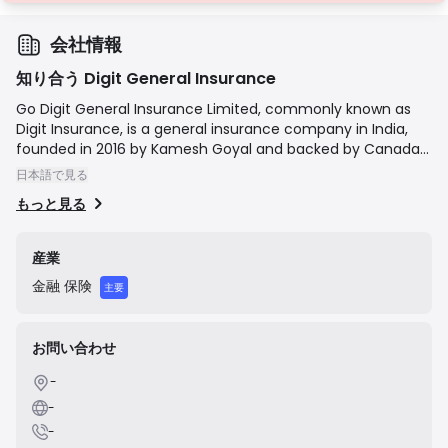
会社情報
知り合う Digit General Insurance
Go Digit General Insurance Limited, commonly known as
Digit Insurance, is a general insurance company in India,
founded in 2016 by Kamesh Goyal and backed by Canada-
based Fairfax Financial Holdings. The company's mission is
日本語で見る
to "make insurance simple" by leveraging technology to
もっと見る
create straightforward, customizable products and a
seamless claims process. It offers a wide range of non-life
insurance products, including motor, health, travel, and
産業
property insurance, with a focus on a digital-first approach
金融
保険
to sales and customer service.
主要
お問い合わせ
-
-
-