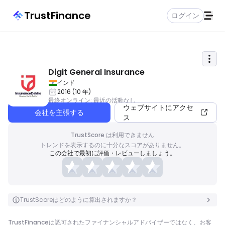
TrustFinance
ログイン
Digit General Insurance
インド
2016
(
10
年
)
最終オンライン
:
最近の活動なし
ウェブサイトにアクセ
会社を主張する
ス
TrustScore は利用できません
トレンドを表示するのに十分なスコアがありません。
この会社で最初に評価・レビューしましょう。
TrustScoreはどのように算出されますか？
TrustFinanceは認可されたファイナンシャルアドバイザーではなく、お客