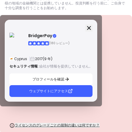
様の地域の金融機関とは提携していません。投資判断を行う前に、ご自身で
十分な調査を行うことをお勧めします。
セキュリティ情報
ライセンス
BridgerPay
A級ライセンス
(180 レビュー)
世界的に有名な規制当局によって発行されたこれらのライセンスは、厳格な
コンプライアンス、資金の分別管理、保険、定期的な監査を通じて、トレー
ダーを最大限に保護します。紛争解決とAML/CTF基準の遵守は、セキュリテ
Cyprus
2017
(9 年)
ィをさらに強化します。
B級ライセンス
セキュリティ情報 :
会社が情報を提供していません。
警告
尊敬される地域規制当局によって付与されたこれらのライセンスは、資金の
この会社は現在
未証明
.
分別管理、財務報告、補償制度などの強固な安全対策を提供します。ティア1
プロフィールを確認
ほど厳格ではありませんが、信頼できる地域保護を提供します。
潜在的なリスクにご注意ください！
C級ライセンス
新興市場の規制当局によって発行されたこれらのライセンスは、最低資本要
ウェブサイトにアクセス
件やAMLポリシーなどの基本的な保護を提供します。監督はそれほど厳格で
はないため、トレーダーは注意して安全対策を確認する必要があります。
D級ライセンス
監督が最小限の司法管轄区からのこれらのライセンスは、資金の分別管理や
保険などの重要な保護を欠いていることがよくあります。 運用上の柔軟性に
は魅力的ですが、トレーダーにとってのリスクが高くなります。
ライセンスのグレードごとの規制の違いは何ですか？