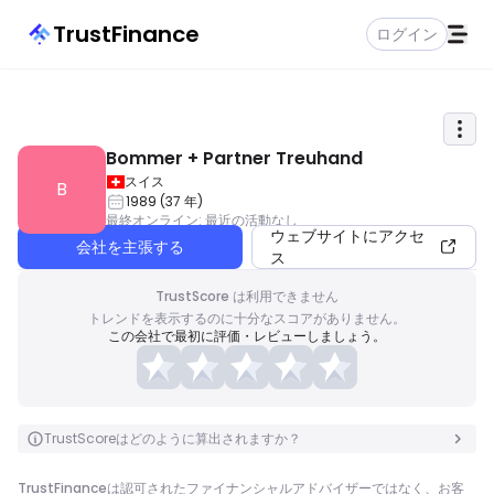
TrustFinance
ログイン
Bommer + Partner Treuhand
スイス
B
1989
(
37
年
)
最終オンライン
:
最近の活動なし
ウェブサイトにアクセ
会社を主張する
ス
TrustScore は利用できません
トレンドを表示するのに十分なスコアがありません。
この会社で最初に評価・レビューしましょう。
TrustScoreはどのように算出されますか？
TrustFinanceは認可されたファイナンシャルアドバイザーではなく、お客