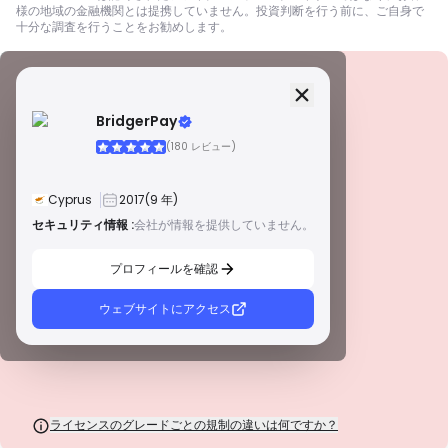
様の地域の金融機関とは提携していません。投資判断を行う前に、ご自身で
十分な調査を行うことをお勧めします。
セキュリティ情報
ライセンス
BridgerPay
A級ライセンス
(180 レビュー)
世界的に有名な規制当局によって発行されたこれらのライセンスは、厳格な
コンプライアンス、資金の分別管理、保険、定期的な監査を通じて、トレー
ダーを最大限に保護します。紛争解決とAML/CTF基準の遵守は、セキュリテ
Cyprus
2017
(9 年)
ィをさらに強化します。
B級ライセンス
セキュリティ情報 :
会社が情報を提供していません。
警告
尊敬される地域規制当局によって付与されたこれらのライセンスは、資金の
この会社は現在
未証明
.
分別管理、財務報告、補償制度などの強固な安全対策を提供します。ティア1
プロフィールを確認
ほど厳格ではありませんが、信頼できる地域保護を提供します。
潜在的なリスクにご注意ください！
C級ライセンス
新興市場の規制当局によって発行されたこれらのライセンスは、最低資本要
ウェブサイトにアクセス
件やAMLポリシーなどの基本的な保護を提供します。監督はそれほど厳格で
はないため、トレーダーは注意して安全対策を確認する必要があります。
D級ライセンス
監督が最小限の司法管轄区からのこれらのライセンスは、資金の分別管理や
保険などの重要な保護を欠いていることがよくあります。 運用上の柔軟性に
は魅力的ですが、トレーダーにとってのリスクが高くなります。
ライセンスのグレードごとの規制の違いは何ですか？