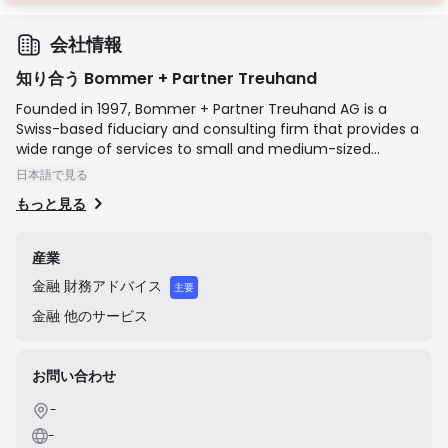
会社情報
知り合う Bommer + Partner Treuhand
Founded in 1997, Bommer + Partner Treuhand AG is a
Swiss-based fiduciary and consulting firm that provides a
wide range of services to small and medium-sized
enterprises (SMEs), public institutions, and private
日本語で見る
individuals. The company's mission is to deliver personal,
もっと見る
competent, and forward-looking advice. Its core services
encompass auditing, tax consulting, accounting, payroll
administration, and business management consulting,
産業
positioning itself as a comprehensive partner for its clients'
金融
財務アドバイス
financial and administrative needs.
主要
金融
他のサービス
お問い合わせ
-
-