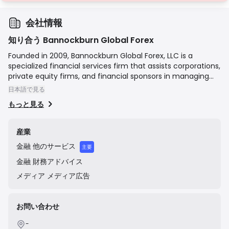
会社情報
知り合う Bannockburn Global Forex
Founded in 2009, Bannockburn Global Forex, LLC is a
specialized financial services firm that assists corporations,
private equity firms, and financial sponsors in managing
currency exposure and risk. The company provides a suite
日本語で見る
of services including expert advisory on foreign exchange
もっと見る
markets, hedge analytics, competitive trade execution,
and proprietary technology solutions to help clients
navigate the complexities of global currency markets and
産業
optimize their international transactions.
金融
他のサービス
主要
金融
財務アドバイス
メディア
メディア広告
お問い合わせ
-