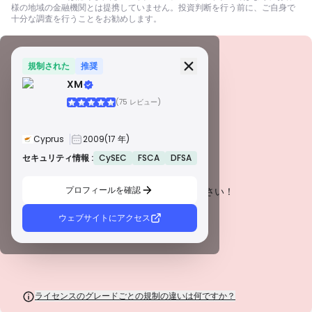
様の地域の金融機関とは提携していません。投資判断を行う前に、ご自身で
十分な調査を行うことをお勧めします。
セキュリティ情報
ライセンス
規制された
推奨
XM
A級ライセンス
(75 レビュー)
世界的に有名な規制当局によって発行されたこれらのライセンスは、厳格な
コンプライアンス、資金の分別管理、保険、定期的な監査を通じて、トレー
ダーを最大限に保護します。紛争解決とAML/CTF基準の遵守は、セキュリテ
Cyprus
2009
(17 年)
ィをさらに強化します。
B級ライセンス
セキュリティ情報 :
CySEC
FSCA
DFSA
警告
尊敬される地域規制当局によって付与されたこれらのライセンスは、資金の
この会社は現在
未証明
.
分別管理、財務報告、補償制度などの強固な安全対策を提供します。ティア1
ほど厳格ではありませんが、信頼できる地域保護を提供します。
プロフィールを確認
潜在的なリスクにご注意ください！
C級ライセンス
新興市場の規制当局によって発行されたこれらのライセンスは、最低資本要
ウェブサイトにアクセス
件やAMLポリシーなどの基本的な保護を提供します。監督はそれほど厳格で
はないため、トレーダーは注意して安全対策を確認する必要があります。
D級ライセンス
監督が最小限の司法管轄区からのこれらのライセンスは、資金の分別管理や
保険などの重要な保護を欠いていることがよくあります。 運用上の柔軟性に
は魅力的ですが、トレーダーにとってのリスクが高くなります。
ライセンスのグレードごとの規制の違いは何ですか？