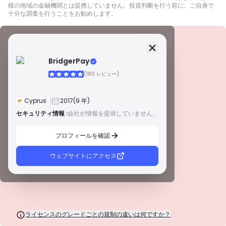
様の地域の金融機関とは提携していません。投資判断を行う前に、ご自身で
十分な調査を行うことをお勧めします。
セキュリティ情報
ライセンス
BridgerPay
A級ライセンス
(180 レビュー)
世界的に有名な規制当局によって発行されたこれらのライセンスは、厳格な
コンプライアンス、資金の分別管理、保険、定期的な監査を通じて、トレー
ダーを最大限に保護します。紛争解決とAML/CTF基準の遵守は、セキュリテ
Cyprus
2017
(9 年)
ィをさらに強化します。
B級ライセンス
セキュリティ情報 :
会社が情報を提供していません。
警告
尊敬される地域規制当局によって付与されたこれらのライセンスは、資金の
この会社は現在
未証明
.
分別管理、財務報告、補償制度などの強固な安全対策を提供します。ティア1
プロフィールを確認
ほど厳格ではありませんが、信頼できる地域保護を提供します。
潜在的なリスクにご注意ください！
C級ライセンス
新興市場の規制当局によって発行されたこれらのライセンスは、最低資本要
ウェブサイトにアクセス
件やAMLポリシーなどの基本的な保護を提供します。監督はそれほど厳格で
はないため、トレーダーは注意して安全対策を確認する必要があります。
D級ライセンス
監督が最小限の司法管轄区からのこれらのライセンスは、資金の分別管理や
保険などの重要な保護を欠いていることがよくあります。 運用上の柔軟性に
は魅力的ですが、トレーダーにとってのリスクが高くなります。
ライセンスのグレードごとの規制の違いは何ですか？