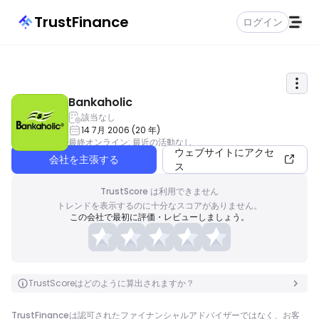
TrustFinance
ログイン
Bankaholic
該当なし
14 7月 2006
(
20
年
)
最終オンライン
:
最近の活動なし
ウェブサイトにアクセ
会社を主張する
ス
TrustScore は利用できません
トレンドを表示するのに十分なスコアがありません。
この会社で最初に評価・レビューしましょう。
TrustScoreはどのように算出されますか？
TrustFinanceは認可されたファイナンシャルアドバイザーではなく、お客