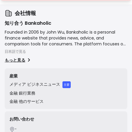
会社情報
知り合う Bankaholic
Founded in 2006 by John Wu, Bankaholic is a personal
finance website that provides news, advice, and
comparison tools for consumers. The platform focuses on
banking products such as high-yield savings accounts,
日本語で見る
certificates of deposit (CDs), and money market
もっと見る
accounts, aiming to help users find the best rates and
make informed financial decisions. The company was
acquired by Bankrate, Inc. in 2008, which was subsequently
産業
acquired by Red Ventures, the current parent company.
メディア
ビジネスニュース
主要
金融
銀行業務
金融
他のサービス
お問い合わせ
-