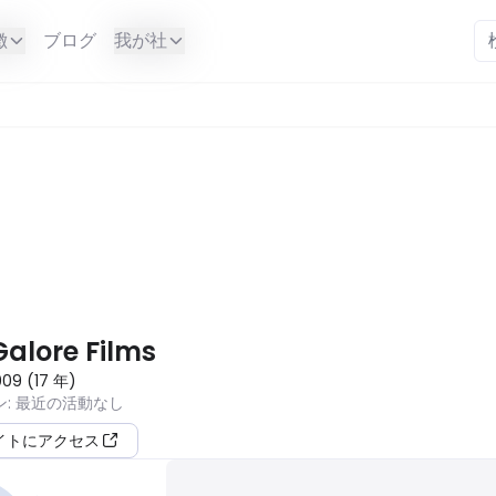
徴
ブログ
我が社
は利用できません。
alore Films
009
(
17
年
)
ン
:
最近の活動なし
イトにアクセス