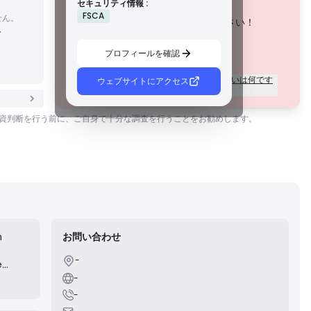
セキュリティ情報 :
B級ライセンス
この会社は現在
未証明
.
FSCA
せん。
尊敬される地域規制当局によって付与されたこれらのライ
潜在的なリスクにご注意ください！
。
センスは、資金の分別管理、財務報告、補償制度などの強
固な安全対策を提供します。ティア1ほど厳格ではありませ
んが、信頼できる地域保護を提供します。
プロフィールを確認
C級ライセンス
新興市場の規制当局によって発行されたこれらのライセン
ライセンスのグレードごとの規制の違いは何です
ウェブサイトにアクセス
スは、最低資本要件やAMLポリシーなどの基本的な保護を
か？
提供します。監督はそれほど厳格ではないため、トレーダ
ーは注意して安全対策を確認する必要があります。
。投資判断を行う前に、ご自身で十分な調査を行うことをお勧めします。
D級ライセンス
監督が最小限の司法管轄区からのこれらのライセンスは、
資金の分別管理や保険などの重要な保護を欠いていること
がよくあります。 運用上の柔軟性には魅力的ですが、トレ
ーダーにとってのリスクが高くなります。
n
お問い合わせ
-
e
ies.
-
-