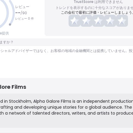
TrustScore は利用できません
レビュー
トレンドを表示するのに十分なスコアがありま
--
この会社で最初に評価・レビューしましょう
/
90
レビュー 0 件
nce提供
れますか？
ファイナンシャルアドバイザーではなく、お客様の地域の金融機関とは提携していません
lore Films
d in Stockholm, Alpha Galore Films is an independent productio
fting and developing unique stories for a global audience. The
 a network of talented directors, writers, and artists to produc
ntent, including feature films, documentaries, and television ser
 engaging and thought-provoking narratives to the screen.