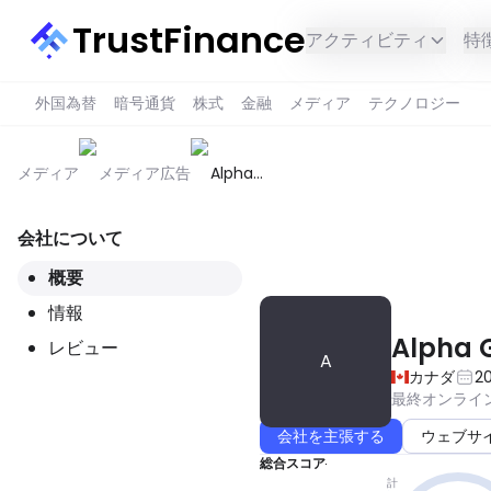
TrustFinance
アクティビティ
特
外国為替
暗号通貨
株式
金融
メディア
テクノロジー
メディア
メディア広告
Alpha
Galore
Films
会社について
このサービスはあなたの地域で
概要
情報
Alpha G
レビュー
A
カナダ
2
最終オンライ
会社を主張する
ウェブサ
総合スコア
計