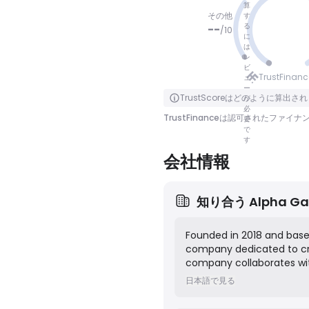
算
その他
す
る
--
/
10
に
は
レ
点数なし
ビ
TrustFina
ュ
ー
クリックで裏返す
TrustScoreはどのように算出さ
が
必
TrustFinanceは認可された
要
で
す
会社情報
知り合う
Alpha Ga
Founded in 2018 and base
company dedicated to cra
company collaborates with
high-quality cinematic co
日本語で見る
Their mission is to bring