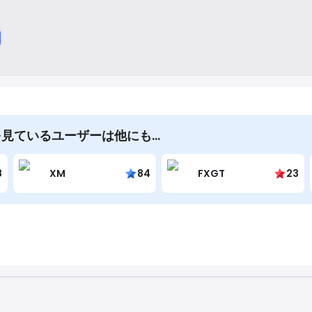
lms を見ているユーザーは他にも…
8
XM
84
FXGT
23