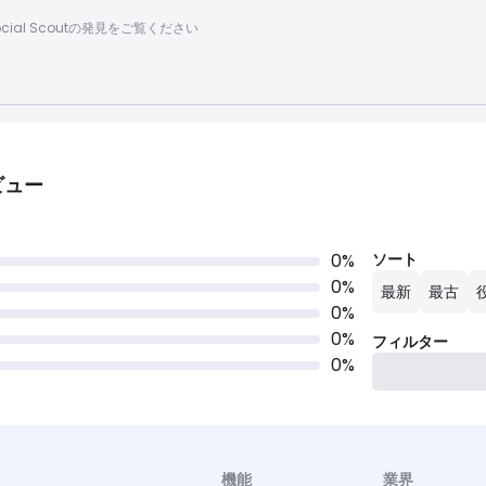
るSocial Scoutの発見をご覧ください
ビュー
0
%
ソート
0
%
最新
最古
0
%
0
%
フィルター
0
%
機能
業界