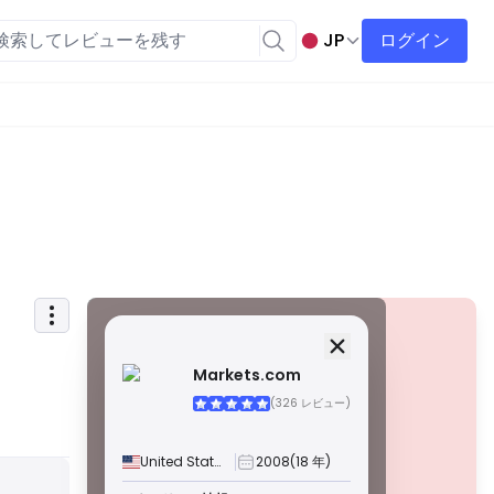
JP
ログイン
セキュリティ情報
ライセンス
Markets.com
A級ライセンス
(326 レビュー)
世界的に有名な規制当局によって発行されたこれらのライ
センスは、厳格なコンプライアンス、資金の分別管理、保
険、定期的な監査を通じて、トレーダーを最大限に保護し
United States
2008
(18 年)
ます。紛争解決とAML/CTF基準の遵守は、セキュリティを
警告
さらに強化します。