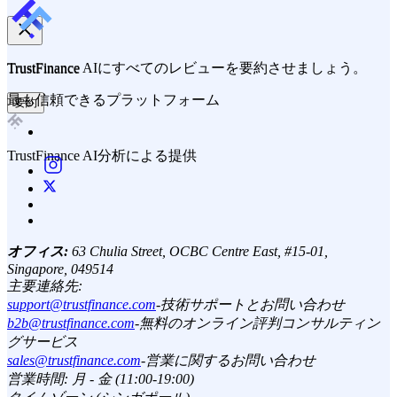
TrustFinance AIにすべてのレビューを要約させましょう。
TrustFinance
最も信頼できるプラットフォーム
要約
TrustFinance AI分析による提供
オフィス:
63 Chulia Street, OCBC Centre East, #15-01,
Singapore, 049514
主要連絡先:
support@trustfinance.com
-
技術サポートとお問い合わせ
b2b@trustfinance.com
-
無料のオンライン評判コンサルティン
グサービス
sales@trustfinance.com
-
営業に関するお問い合わせ
営業時間: 月 - 金 (11:00-19:00)