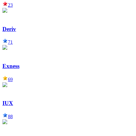
23
Deriv
71
Exness
69
IUX
88