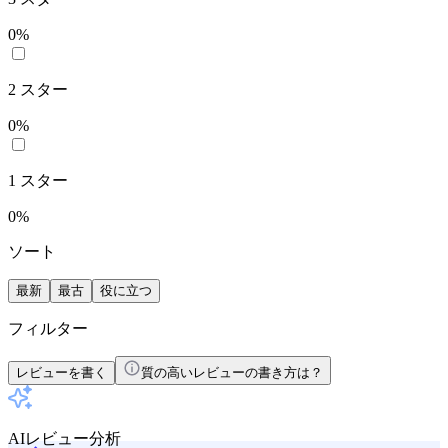
0
%
2
スター
0
%
1
スター
0
%
ソート
最新
最古
役に立つ
フィルター
レビューを書く
質の高いレビューの書き方は？
AIレビュー分析