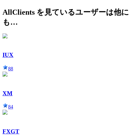
AllClients を見ているユーザーは他に
も…
IUX
88
XM
84
FXGT