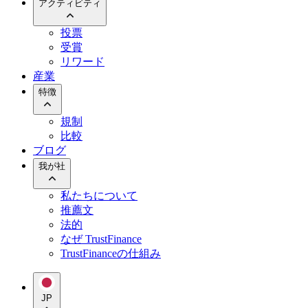
アクティビティ
投票
受賞
リワード
産業
特徴
規制
比較
ブログ
我が社
私たちについて
推薦文
法的
なぜ TrustFinance
TrustFinanceの仕組み
JP