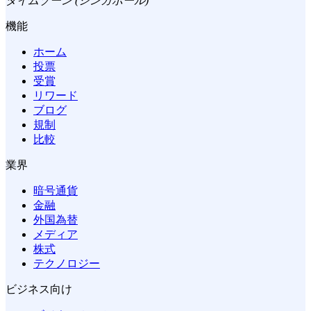
タイムゾーン (シンガポール)
機能
ホーム
投票
受賞
リワード
ブログ
規制
比較
業界
暗号通貨
金融
外国為替
メディア
株式
テクノロジー
ビジネス向け