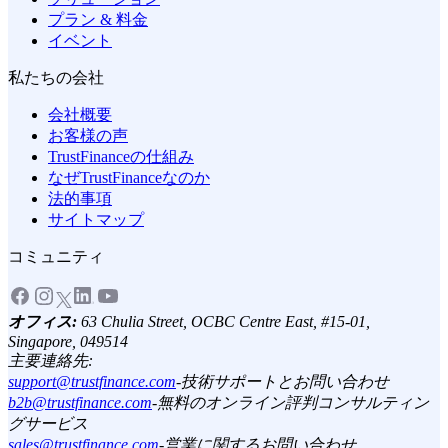
プラン & 料金
イベント
私たちの会社
会社概要
お客様の声
TrustFinanceの仕組み
なぜTrustFinanceなのか
法的事項
サイトマップ
コミュニティ
オフィス:
63 Chulia Street, OCBC Centre East, #15-01,
Singapore, 049514
主要連絡先:
support@trustfinance.com
-
技術サポートとお問い合わせ
b2b@trustfinance.com
-
無料のオンライン評判コンサルティン
グサービス
sales@trustfinance.com
-
営業に関するお問い合わせ