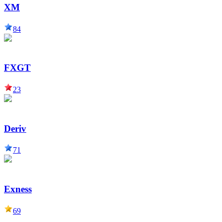
XM
84
FXGT
23
Deriv
71
Exness
69