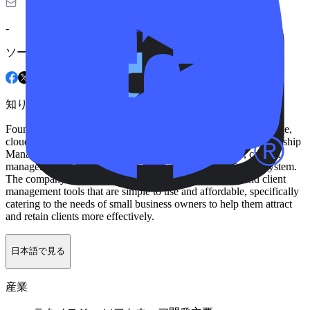
-
ソーシャル
知り合う AllClients
Founded in 2004, AllClients.com, Inc. provides a comprehensive,
cloud-based software solution that combines Customer Relationship
Management (CRM), email marketing, autoresponders, contact
management, and landing pages into a single, user-friendly system.
The company's mission is to offer powerful marketing and client
management tools that are simple to use and affordable, specifically
catering to the needs of small business owners to help them attract
and retain clients more effectively.
日本語で見る
産業