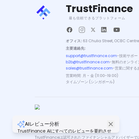
TrustFinance
最も信頼できるプラットフォーム
オフィス:
63 Chulia Street, OCBC Centre
主要連絡先:
support@trustfinance.com
-
技術サポー
b2b@trustfinance.com
-
無料のオンライ
sales@trustfinance.com
-
営業に関する
営業時間: 月 - 金 (11:00-19:00)
タイムゾーン (シンガポール)
AIレビュー分析
Copyright © TrustFinance 2026 | V.2.0
TrustFinance AIにすべてのレビューを要約させ
ましょう。
TrustFinanceは認可されたファイナンシャルアドバ