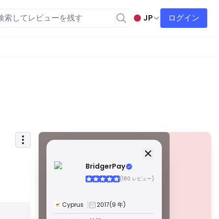
JP
ログイン
セキュリティ情報
ライセンス
BridgerPay
A級ライセンス
(180 レビュー)
世界的に有名な規制当局によって発行されたこれらのライ
センスは、厳格なコンプライアンス、資金の分別管理、保
険、定期的な監査を通じて、トレーダーを最大限に保護し
Cyprus
2017
(9 年)
ます。紛争解決とAML/CTF基準の遵守は、セキュリティを
警告
さらに強化します。