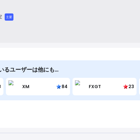
定
主要
を見ているユーザーは他にも…
8
XM
84
FXGT
23