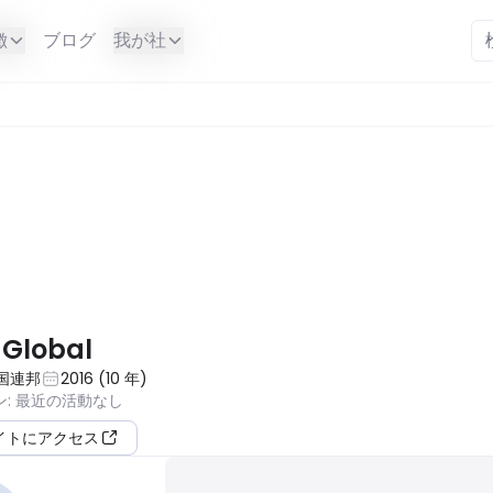
徴
ブログ
我が社
は利用できません。
Global
国連邦
2016
(
10
年
)
ン
:
最近の活動なし
イトにアクセス