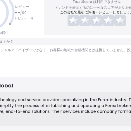
TrustScore は利用できません
レビュー
トレンドを表示するのに十分なスコアがありま
--
この会社で最初に評価・レビューしましょう
/
90
レビュー 0 件
nce提供
れますか？
ファイナンシャルアドバイザーではなく、お客様の地域の金融機関とは提携していません
lobal
hnology and service provider specializing in the Forex industry. 
implify the process of establishing and operating a Forex broke
e, end-to-end solutions. Their services include company forma
ding platforms (MT4/MT5), forex CRM systems, liquidity connecti
ion, and website development, effectively creating a "broker i
ents.