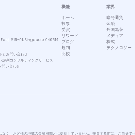
機能
業界
ホーム
暗号通貨
投票
金融
受賞
外国為替
リワード
メディア
 East, #15-01, Singapore, 049514
ブログ
株式
規制
テクノロジー
比較
トとお問い合わせ
ン評判コンサルティングサービス
お問い合わせ
イザーではなく、お客様の地域の金融機関とは提携していません。投資する前に、ご自身