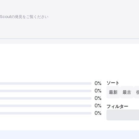
al Scoutの発見をご覧ください
0
%
ソート
0
%
最新
最古
0
%
0
%
フィルター
0
%