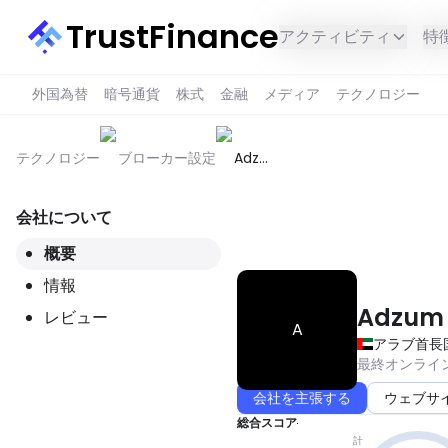
TrustFinance
アクティビティ
特
外国為替
暗号通貨
株式
金融
メディア
テクノロジー
テクノロジー
ブローカー設定
Adzum
Global
会社について
このサービスはあなたの地域で
概要
情報
Adzum 
レビュー
A
アラブ首長
最終オンライ
会社を主張する
ウェブサ
総合スコア
計