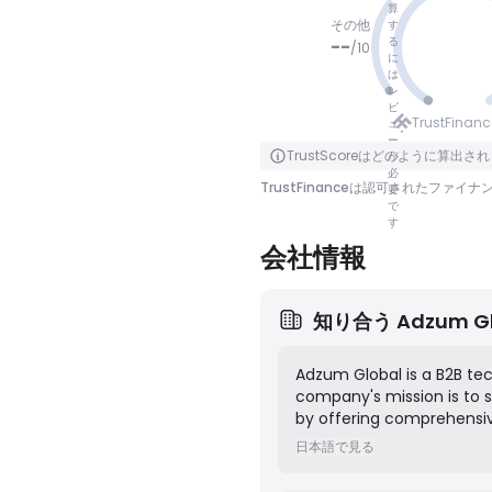
算
その他
す
る
--
/
10
に
は
レ
点数なし
ビ
TrustFina
ュ
ー
クリックで裏返す
TrustScoreはどのように算出さ
が
必
TrustFinanceは認可された
要
で
す
会社情報
知り合う
Adzum G
Adzum Global is a B2B tec
company's mission is to s
by offering comprehensiv
providing white-label tra
日本語で見る
payment gateway integrat
box" package for their cli