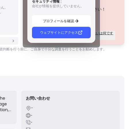
セキュリティ情報 :
B級ライセンス
この会社は現在
未証明
.
会社が情報を提供していません。
せん。
尊敬される地域規制当局によって付与されたこれらのライ
潜在的なリスクにご注意ください！
。
センスは、資金の分別管理、財務報告、補償制度などの強
固な安全対策を提供します。ティア1ほど厳格ではありませ
プロフィールを確認
んが、信頼できる地域保護を提供します。
C級ライセンス
新興市場の規制当局によって発行されたこれらのライセン
ウェブサイトにアクセス
ライセンスのグレードごとの規制の違いは何です
スは、最低資本要件やAMLポリシーなどの基本的な保護を
か？
提供します。監督はそれほど厳格ではないため、トレーダ
ーは注意して安全対策を確認する必要があります。
。投資判断を行う前に、ご自身で十分な調査を行うことをお勧めします。
D級ライセンス
監督が最小限の司法管轄区からのこれらのライセンスは、
資金の分別管理や保険などの重要な保護を欠いていること
がよくあります。 運用上の柔軟性には魅力的ですが、トレ
ーダーにとってのリスクが高くなります。
The
お問い合わせ
rage
-
tion,
ons,
-
n a
-