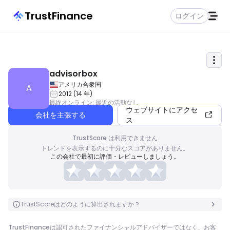
TrustFinance
ログイン
advisorbox
アメリカ合衆国
A
2012
(
14
年
)
最終オンライン
:
最近の活動なし
ウェブサイトにアクセ
会社を主張する
ス
TrustScore は利用できません
トレンドを表示するのに十分なスコアがありません。
この会社で最初に評価・レビューしましょう。
TrustScoreはどのように算出されますか？
TrustFinanceは認可されたファイナンシャルアドバイザーではなく、お客