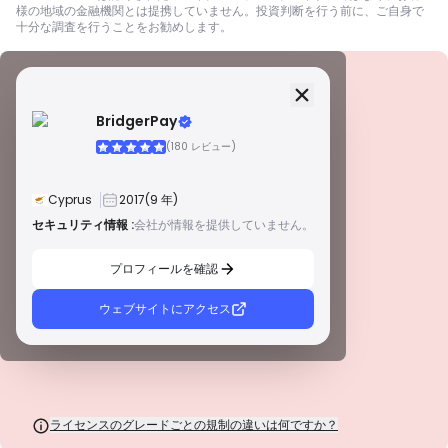
様の地域の金融機関とは提携していません。投資判断を行う前に、ご自身で
十分な調査を行うことをお勧めします。
セキュリティ情報
ライセンス
BridgerPay
A級ライセンス
(180 レビュー)
世界的に有名な規制当局によって発行されたこれらのライセンスは、厳格な
コンプライアンス、資金の分別管理、保険、定期的な監査を通じて、トレー
ダーを最大限に保護します。紛争解決とAML/CTF基準の遵守は、セキュリテ
Cyprus
2017
(9 年)
ィをさらに強化します。
B級ライセンス
セキュリティ情報 :
会社が情報を提供していません。
警告
尊敬される地域規制当局によって付与されたこれらのライセンスは、資金の
この会社は現在
未証明
.
分別管理、財務報告、補償制度などの強固な安全対策を提供します。ティア1
プロフィールを確認
ほど厳格ではありませんが、信頼できる地域保護を提供します。
潜在的なリスクにご注意ください！
C級ライセンス
新興市場の規制当局によって発行されたこれらのライセンスは、最低資本要
ウェブサイトにアクセス
件やAMLポリシーなどの基本的な保護を提供します。監督はそれほど厳格で
はないため、トレーダーは注意して安全対策を確認する必要があります。
D級ライセンス
監督が最小限の司法管轄区からのこれらのライセンスは、資金の分別管理や
保険などの重要な保護を欠いていることがよくあります。 運用上の柔軟性に
は魅力的ですが、トレーダーにとってのリスクが高くなります。
ライセンスのグレードごとの規制の違いは何ですか？