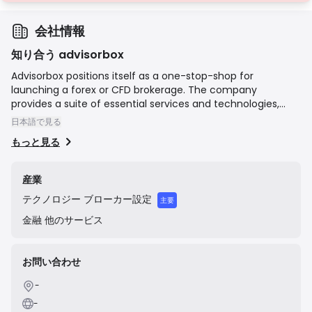
会社情報
知り合う advisorbox
Advisorbox positions itself as a one-stop-shop for
launching a forex or CFD brokerage. The company
provides a suite of essential services and technologies,
including White Label MetaTrader 4 (MT4) and MetaTrader
日本語で見る
5 (MT5) trading platforms, a specialized brokerage CRM,
もっと見る
and connections to liquidity providers. Their offerings also
extend to payment gateway solutions and website
development, aiming to provide a complete, ready-to-
産業
operate business package for aspiring brokers, thereby
テクノロジー
ブローカー設定
simplifying the complex process of entering the financial
主要
trading industry.
金融
他のサービス
お問い合わせ
-
-