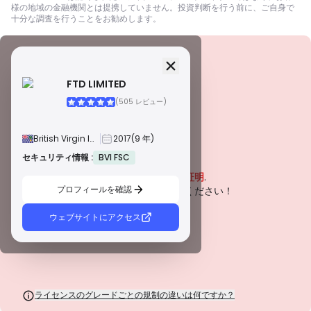
様の地域の金融機関とは提携していません。投資判断を行う前に、ご自身で
十分な調査を行うことをお勧めします。
セキュリティ情報
ライセンス
FTD LIMITED
A級ライセンス
(505 レビュー)
世界的に有名な規制当局によって発行されたこれらのライセンスは、厳格な
コンプライアンス、資金の分別管理、保険、定期的な監査を通じて、トレー
ダーを最大限に保護します。紛争解決とAML/CTF基準の遵守は、セキュリテ
British Virgin Islands
2017
(9 年)
ィをさらに強化します。
B級ライセンス
セキュリティ情報 :
BVI FSC
警告
尊敬される地域規制当局によって付与されたこれらのライセンスは、資金の
この会社は現在
未証明
.
分別管理、財務報告、補償制度などの強固な安全対策を提供します。ティア1
ほど厳格ではありませんが、信頼できる地域保護を提供します。
プロフィールを確認
潜在的なリスクにご注意ください！
C級ライセンス
新興市場の規制当局によって発行されたこれらのライセンスは、最低資本要
ウェブサイトにアクセス
件やAMLポリシーなどの基本的な保護を提供します。監督はそれほど厳格で
はないため、トレーダーは注意して安全対策を確認する必要があります。
D級ライセンス
監督が最小限の司法管轄区からのこれらのライセンスは、資金の分別管理や
保険などの重要な保護を欠いていることがよくあります。 運用上の柔軟性に
は魅力的ですが、トレーダーにとってのリスクが高くなります。
ライセンスのグレードごとの規制の違いは何ですか？