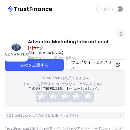
TrustFinance
ログイン
Advantex Marketing International
カナダ
01 1月 1994
(
32
年
)
最終オンライン
:
最近の活動なし
ウェブサイトにアクセ
会社を主張する
ス
TrustScore は利用できません
トレンドを表示するのに十分なスコアがありません。
この会社で最初に評価・レビューしましょう。
TrustScoreはどのように算出されますか？
TrustFinanceは認可されたファイナンシャルアドバイザーではなく、お客