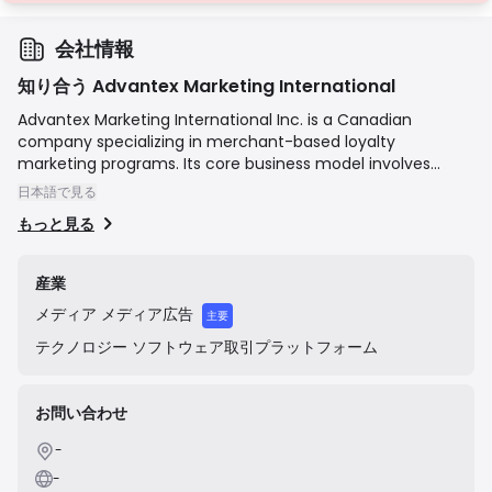
会社情報
知り合う Advantex Marketing International
Advantex Marketing International Inc. is a Canadian
company specializing in merchant-based loyalty
marketing programs. Its core business model involves
providing advance working capital (a form of merchant
日本語で見る
cash advance) to small and medium-sized businesses,
もっと見る
particularly in the restaurant sector. In return for the
capital, merchants enter into a long-term agreement to
participate in Advantex's marketing and loyalty network,
産業
repaying the advance through a percentage of future
メディア
メディア広告
sales processed through the program. Historically, the
主要
company was publicly traded on the Canadian Securities
テクノロジー
ソフトウェア取引プラットフォーム
Exchange (CSE) and had notable partnerships. In 2018,
following a cease trade order for failing to file financial
statements, the company was taken private through an
お問い合わせ
acquisition by an affiliate of Persistence Capital Partners
and was subsequently delisted from the CSE.
-
-