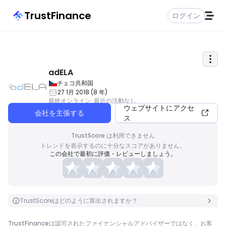
TrustFinance
ログイン
adELA
チェコ共和国
27 1月 2018
(
8
年
)
最終オンライン
:
最近の活動なし
ウェブサイトにアクセ
会社を主張する
ス
TrustScore は利用できません
トレンドを表示するのに十分なスコアがありません。
この会社で最初に評価・レビューしましょう。
TrustScoreはどのように算出されますか？
TrustFinanceは認可されたファイナンシャルアドバイザーではなく、お客