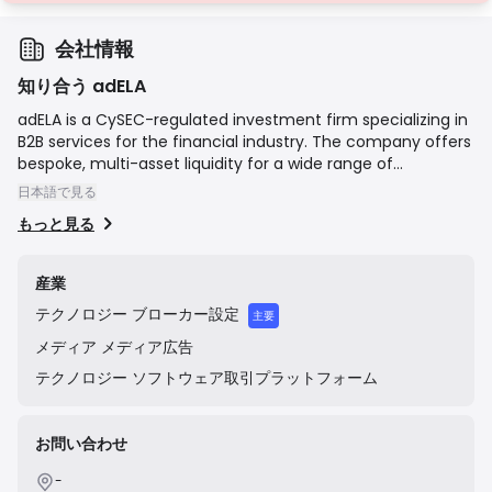
会社情報
知り合う adELA
adELA is a CySEC-regulated investment firm specializing in
B2B services for the financial industry. The company offers
bespoke, multi-asset liquidity for a wide range of
instruments including Forex, cryptocurrencies, indices,
日本語で見る
metals, and stocks. Alongside liquidity, adELA provides a
もっと見る
suite of advanced technological solutions designed to help
clients launch and manage their own brokerage. These
solutions include MT4/MT5 White Label platforms,
産業
proprietary CRM systems, and other essential tools for
テクノロジー
ブローカー設定
brokerage operations. Their mission is to empower brokers
主要
by providing reliable, tailor-made, and technologically
メディア
メディア広告
advanced infrastructure.
テクノロジー
ソフトウェア取引プラットフォーム
お問い合わせ
-