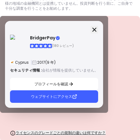
様の地域の金融機関とは提携していません。投資判断を行う前に、ご自身で
十分な調査を行うことをお勧めします。
セキュリティ情報
ライセンス
BridgerPay
A級ライセンス
(180 レビュー)
世界的に有名な規制当局によって発行されたこれらのライセンスは、厳格な
コンプライアンス、資金の分別管理、保険、定期的な監査を通じて、トレー
ダーを最大限に保護します。紛争解決とAML/CTF基準の遵守は、セキュリテ
Cyprus
2017
(9 年)
ィをさらに強化します。
B級ライセンス
セキュリティ情報 :
会社が情報を提供していません。
警告
尊敬される地域規制当局によって付与されたこれらのライセンスは、資金の
この会社は現在
未証明
.
分別管理、財務報告、補償制度などの強固な安全対策を提供します。ティア1
プロフィールを確認
ほど厳格ではありませんが、信頼できる地域保護を提供します。
潜在的なリスクにご注意ください！
C級ライセンス
新興市場の規制当局によって発行されたこれらのライセンスは、最低資本要
ウェブサイトにアクセス
件やAMLポリシーなどの基本的な保護を提供します。監督はそれほど厳格で
はないため、トレーダーは注意して安全対策を確認する必要があります。
D級ライセンス
監督が最小限の司法管轄区からのこれらのライセンスは、資金の分別管理や
保険などの重要な保護を欠いていることがよくあります。 運用上の柔軟性に
は魅力的ですが、トレーダーにとってのリスクが高くなります。
ライセンスのグレードごとの規制の違いは何ですか？