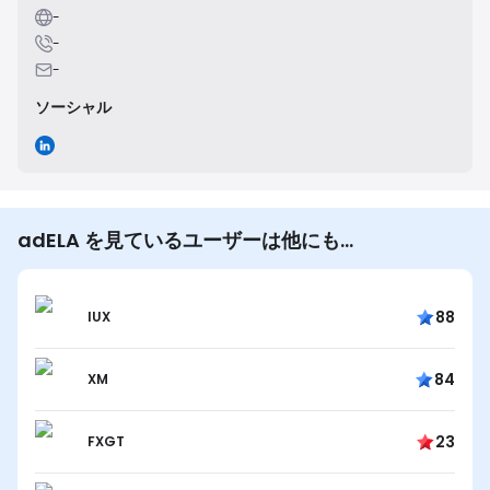
-
-
-
ソーシャル
adELA を見ているユーザーは他にも…
88
IUX
84
XM
23
FXGT