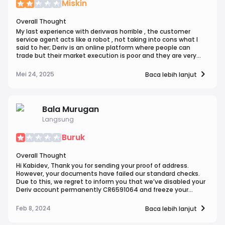
Miskin
indicators with a
trading experience without
their potential impact on
frequently asked
comprehensive suite of
financial risk.
trading strategies. Deriv
questions regarding
strategy indices, catering to the
Overall Thought
aims to expand its
binary options demo
evolving needs of traders.
My last experience with derivwas horrible , the customer
offerings by integrating
accounts and their
service agent acts like a robot , not taking into cons what I
various technical
significance in gaining
said to her; Deriv is an online platform where people can
indicators with a
trading experience
trade but their market execution is poor and they are very
strict with certain markets, their demo is not flexibe at all. if
comprehensive suite of
without financial risk.
you trade on deriv with $100 and below, you are bound to
Mei 24, 2025
Baca lebih lanjut
strategy indices, catering
make more loss than profit. it was a terrible experience.
to the evolving needs of
traders.
Bala Murugan
Langsung
Buruk
Overall Thought
Hi Kabidev, Thank you for sending your proof of address.
However, your documents have failed our standard checks.
Due to this, we regret to inform you that we’ve disabled your
Deriv account permanently CR6591064 and freeze your
balance with it as per our terms and conditions But my
address proof already verified. And i withdrew my funds three
Feb 8, 2024
Baca lebih lanjut
time. But They blocked my account and saying my
document didn't pass . They didn't refund my money. Please