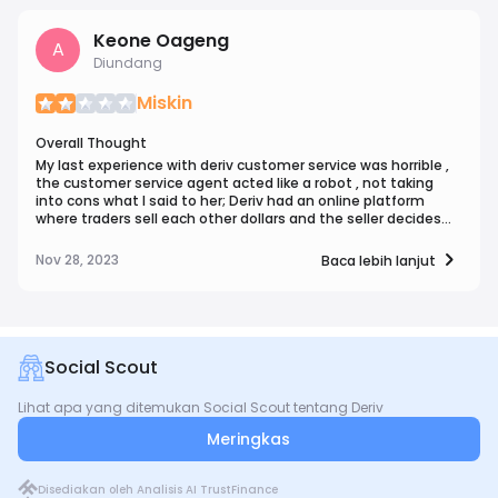
don't try this scam website If you take profit continuously
your account will be deactivated. ..
Keone Oageng
A
Diundang
Miskin
Overall Thought
My last experience with deriv customer service was horrible ,
the customer service agent acted like a robot , not taking
into cons what I said to her; Deriv had an online platform
where traders sell each other dollars and the seller decides
which payment method they prefer, however it turns out
deriv has no idea how to deal with payment methods that
Nov 28, 2023
Baca lebih lanjut
are not bank transfer, since the only method they ask for as
evidence is the bank transfer. I wish they could train their
agents to think outside the box
Social Scout
Lihat apa yang ditemukan Social Scout tentang Deriv
Meringkas
Disediakan oleh Analisis AI TrustFinance