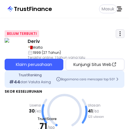
TrustFinance
Masuk
BELUM TERBUKTI
Deriv
Malta
1999
(
27
Tahun
)
Terakhir online
:
1 tahun yang lalu
Klaim perusahaan
Kunjungi Situs Web
TrustRanking
Bagaimana cara mencapai top 50?
#
44
dari
Valuta Asing
SKOR KESELURUHAN
Lisensi
Ulasan
30
41
/
40
/
60
123 ulasan
TrustScore
71
BAIK
/
100