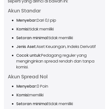
seperti yang dirinci di bawah ini:
Akun Standar
Menyebar:
Dari 0,1 pip
Komisi:
tidak memiliki
Setoran minimal:
tidak memiliki
Jenis Aset:
Aset Keuangan, Indeks Derivatif
Cocok untuk:
Pedagang reguler yang
menginginkan spread rendah dan tanpa
komisi.
Akun Spread Nol
Menyebar:
0 Poin
Komisi:
memiliki
Setoran minimal:
tidak memiliki