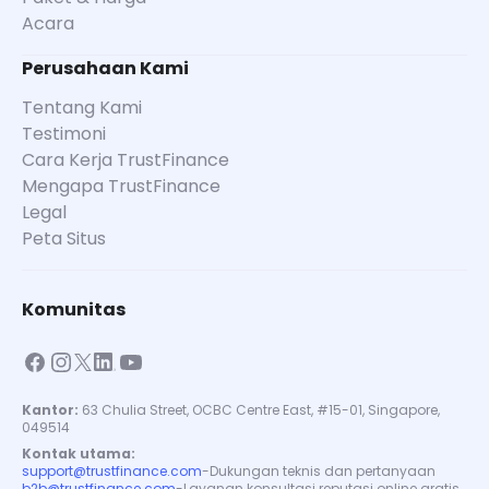
Acara
Perusahaan Kami
Tentang Kami
Testimoni
Cara Kerja TrustFinance
Mengapa TrustFinance
Legal
Peta Situs
Komunitas
Kantor:
63 Chulia Street, OCBC Centre East, #15-01, Singapore,
049514
Kontak utama:
support@trustfinance.com
-
Dukungan teknis dan pertanyaan
b2b@trustfinance.com
-
Layanan konsultasi reputasi online gratis