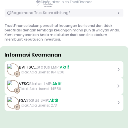
Disediakan oleh TrustFinance
Ketuk Untuk
Ketuk Untuk Membalik
Membalik
Bagaimana TrustScore dihitung?
TrustFinance bukan penasihat keuangan berlisensi dan tidak
berafiliasi dengan lembaga keuangan mana pun di wilayah Anda.
Kami menyarankan Anda melakukan riset sendiri sebelum
membuat keputusan investasi.
Informasi Keamanan
Lisensi
BVI FSC...
Status LMP:
Aktif
Lisensi Kelas A
Tidak Ada Lisensi
:
1841206
Dikeluarkan oleh regulator terkenal secara global, lisensi ini
memastikan perlindungan pedagang tertinggi melalui kepatuhan
VFSC
Status LMP:
Aktif
yang ketat, pemisahan dana, asuransi, dan audit rutin.
Tidak Ada Lisensi
:
14556
Penyelesaian sengketa dan kepatuhan terhadap standar AML/CTF
semakin meningkatkan keamanan.
Lisensi Kelas B
FSA
Status LMP:
Aktif
Diberikan oleh regulator regional yang dihormati, lisensi ini
Tidak Ada Lisensi
:
273
menawarkan langkah-langkah keamanan yang kuat seperti
pemisahan dana, pelaporan keuangan, dan skema kompensasi.
Meskipun sedikit kurang ketat daripada Tingkat 1, lisensi ini
memberikan perlindungan regional yang dapat diandalkan.