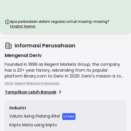
Lisensi Kelas C
Dikeluarkan oleh regulator di pasar negara berkembang, lisensi ini
menawarkan perlindungan dasar seperti persyaratan modal
minimum dan kebijakan AML. Pengawasan kurang ketat, sehingga
pedagang harus berhati-hati dan memverifikasi langkah-
Apa perbedaan dalam regulasi untuk masing-masing?
langkah keamanan.
tingkat lisensi
Lisensi Kelas D
Dari yurisdiksi dengan pengawasan minimal, lisensi ini seringkali
tidak memiliki perlindungan utama seperti pemisahan dana dan
asuransi. Meskipun menarik untuk fleksibilitas operasional, lisensi ini
Informasi Perusahaan
menimbulkan risiko yang lebih tinggi bagi pedagang.
Mengenal Deriv
Founded in 1999 as Regent Markets Group, the company
has a 20+ year history, rebranding from its popular
platform Binary.com to Deriv in 2020. Deriv's mission is to
make online trading accessible to everyone by providing a
Lihat dalam Bahasa Indonesia
suite of intuitive trading platforms (including DMT5, Deriv X,
Tampilkan Lebih Banyak
and DTrader) and diverse financial instruments. It offers
Contracts for Difference (CFDs) and other derivatives on
forex, stocks, stock indices, commodities,
Industri
cryptocurrencies, and proprietary synthetic indices to a
Valuta Asing
Pialang Ritel
global retail client base. The company operates through a
UTAMA
multi-licensed corporate structure to serve clients in
Kripto
Mata uang kripto
different jurisdictions.