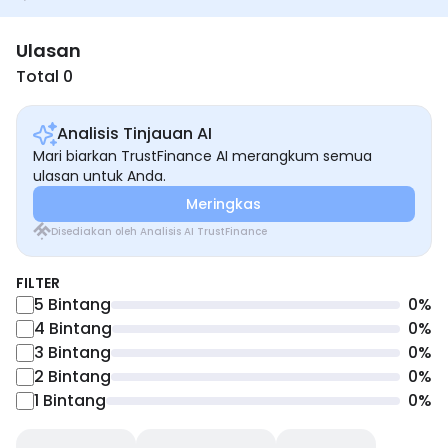
Ulasan
Total 0
Analisis Tinjauan AI
Mari biarkan TrustFinance AI merangkum semua
ulasan untuk Anda.
Meringkas
Disediakan oleh Analisis AI TrustFinance
FILTER
5
Bintang
0
%
4
Bintang
0
%
3
Bintang
0
%
2
Bintang
0
%
1
Bintang
0
%