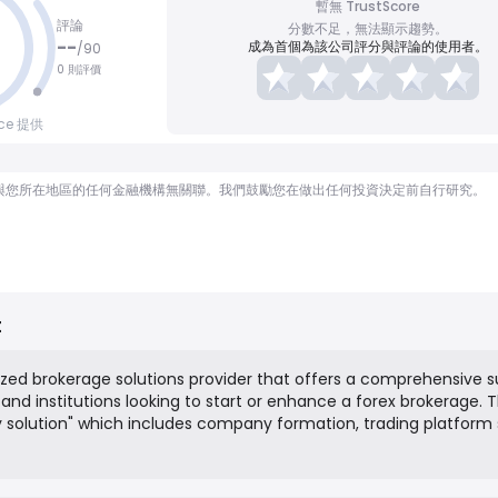
暫無 TrustScore
評論
分數不足，無法顯示趨勢。
--
成為首個為該公司評分與評論的使用者。
/
90
0 則評價
nce 提供
顧問，也與您所在地區的任何金融機構無關聯。我們鼓勵您在做出任何投資決定前自行研究。
t
ized brokerage solutions provider that offers a comprehensive s
s and institutions looking to start or enhance a forex brokerage. T
ey solution" which includes company formation, trading platform
office systems, liquidity solutions, payment system integratio
. The company aims to simplify the complex process of launch
ll the necessary technological and consulting components unde