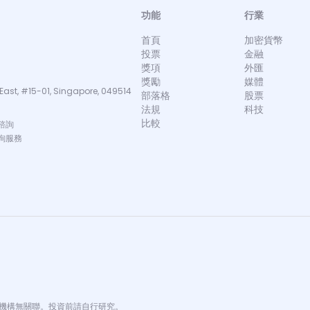
功能
行業
首頁
加密貨幣
投票
金融
獎項
外匯
獎勵
媒體
East, #15-01, Singapore, 049514
部落格
股票
法規
科技
比較
諮詢
詢服務
金融機構無關聯。投資前請自行研究。