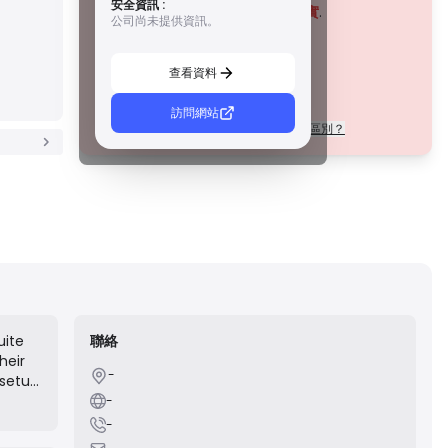
安全資訊 :
措施，例如資金隔離、財務報告和補償計劃。雖然沒有等級 1
該公司目前
未經證實
.
公司尚未提供資訊。
那麼嚴格，但它們提供可靠的區域保護。
請注意潛在風險！
C 級牌照
由新興市場的監管機構頒發，這些許可證提供基本保護，例
查看資料
如最低資本要求和 AML 政策。監管較不嚴格，因此交易者應
謹慎行事並驗證安全措施。
D 級牌照
訪問網站
每個等級的許可證在法規上有什麼區別？
來自監管最少的司法管轄區，這些許可證通常缺乏關鍵保
護，例如資金隔離和保險。雖然它們對營運彈性很有吸引
力，但它們對交易者構成較高的風險。
uite
聯絡
heir
-
 setup
n,
-
ing a
-
r one