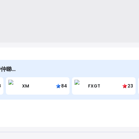
戶仲睇…
8
XM
84
FXGT
23