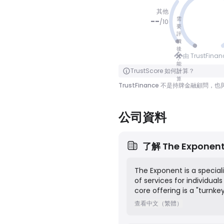
其他
需
--
/
10
要
評
價
冇分數
後
由 TrustFina
才
能
點擊翻轉
TrustScore 如何計算？
計
算
TrustFinance 不是持牌金融
公司資料
了解
The Exponen
The Exponent is a special
of services for individual
core offering is a "turnk
(MT4/MT5), CRM and back-
查看中文（繁體）
and website development
brokerage by providing a