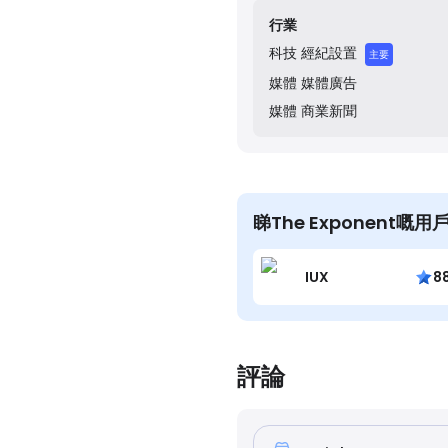
roof.
行業
科技
經紀設置
主要
媒體
媒體廣告
媒體
商業新聞
睇The Exponent嘅用
IUX
8
評論