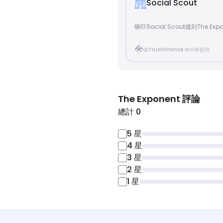
Social Scout
睇吓Social Scout搵到The Exp
由TrustFinance AI分析提供
The Exponent
評論
總計 0
5
星
4
星
3
星
2
星
1
星