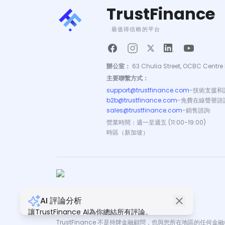
TrustFinance
最值得信賴的平台
辦公室：
63 Chulia Street, OCBC Centre 
主要聯繫方式：
support@trustfinance.com
-
技術支援和
b2b@trustfinance.com
-
免費在線聲譽諮
sales@trustfinance.com
-
銷售諮詢
營業時間：週一至週五 (11:00-19:00)
時區（新加坡）
AI 評論分析
版權所有 © TrustFinance 2026 | V.2.0
讓TrustFinance AI為你總結所有評論。
TrustFinance 不是持牌金融顧問，也與您所在地區的任何