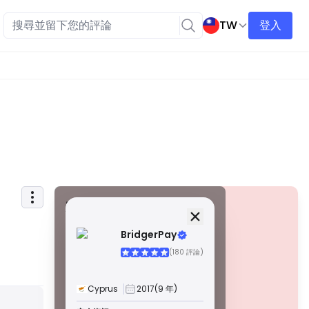
TW
登入
安全資訊
牌照
BridgerPay
甲級牌照
(180 評論)
由全球知名監管機構頒發，這些許可證透過嚴格的合規性、
資金隔離、保險和定期審計，確保最高程度的交易者保護。
爭議解決和遵守 AML/CTF 標準進一步提高了安全性。
Cyprus
2017
(9 年)
B 級牌照
警告
由受尊敬的區域監管機構授予，這些許可證提供強大的安全