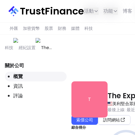
TrustFinance
活動
功能
博客
外匯
加密貨幣
股票
財務
媒體
科技
科技
經紀設置
The
Exponent
關於公司
此服務在您所在的地區不可用。
概覽
資訊
The Ex
評論
T
美利堅合眾
最後上線
:
最
索償公司
訪問網站
綜合得分