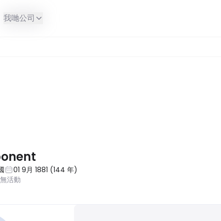
我哋公司
ponent
國
01 9月 1881
(
144
年
)
近無活動