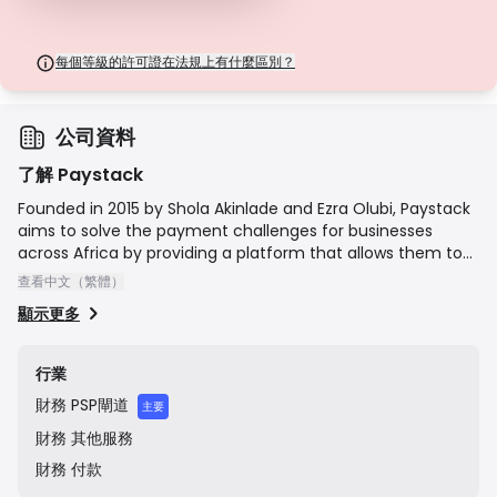
每個等級的許可證在法規上有什麼區別？
公司資料
了解 Paystack
Founded in 2015 by Shola Akinlade and Ezra Olubi, Paystack
aims to solve the payment challenges for businesses
across Africa by providing a platform that allows them to
accept payments from customers via credit card, debit
查看中文（繁體）
card, bank transfer, and mobile money on their websites or
顯示更多
mobile apps. The company's mission is to help businesses
in Africa become profitable, beloved, and respected.
Paystack was acquired by the global payments leader,
行業
Stripe, in October 2020 to accelerate commerce across
財務
PSP閘道
the continent, but it continues to operate independently.
主要
財務
其他服務
財務
付款