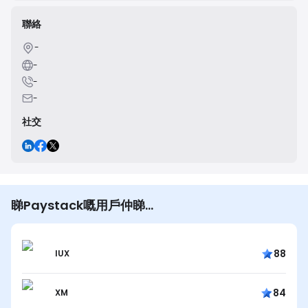
聯絡
-
-
-
-
社交
睇Paystack嘅用戶仲睇…
88
IUX
84
XM