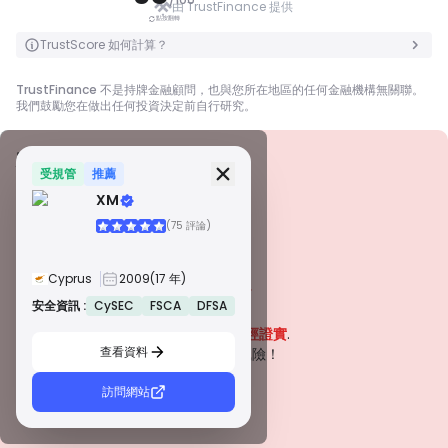
由 TrustFinance 提供
點按翻轉
點按翻轉
TrustScore 如何計算？
TrustFinance 不是持牌金融顧問，也與您所在地區的任何金融機構無關聯。
我們鼓勵您在做出任何投資決定前自行研究。
安全資訊
牌照
受規管
推薦
XM
甲級牌照
(75 評論)
由全球知名監管機構頒發，這些許可證透過嚴格的合規性、資金隔離、保險和
定期審計，確保最高程度的交易者保護。爭議解決和遵守 AML/CTF 標準進一
步提高了安全性。
Cyprus
2009
(17 年)
B 級牌照
由受尊敬的區域監管機構授予，這些許可證提供強大的安全措施，例如資金隔
安全資訊 :
CySEC
FSCA
DFSA
警告
離、財務報告和補償計劃。雖然沒有等級 1 那麼嚴格，但它們提供可靠的區域
該公司目前
未經證實
.
保護。
查看資料
C 級牌照
請注意潛在風險！
由新興市場的監管機構頒發，這些許可證提供基本保護，例如最低資本要求和
AML 政策。監管較不嚴格，因此交易者應謹慎行事並驗證安全措施。
訪問網站
D 級牌照
來自監管最少的司法管轄區，這些許可證通常缺乏關鍵保護，例如資金隔離和
保險。雖然它們對營運彈性很有吸引力，但它們對交易者構成較高的風險。