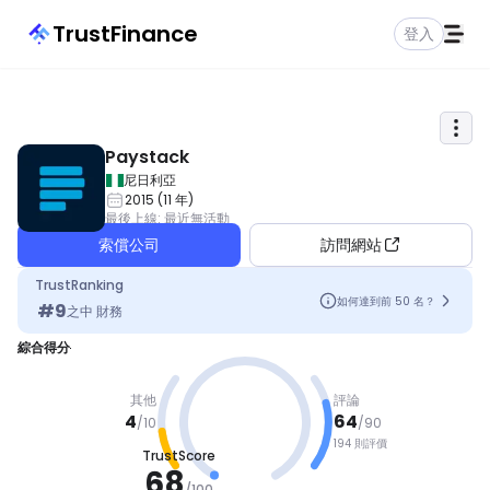
TrustFinance
登入
Paystack
尼日利亞
2015
(
11
年
)
最後上線
:
最近無活動
索償公司
訪問網站
TrustRanking
如何達到前 50 名？
#
9
之中
財務
綜合得分
其他
評論
4
64
/
10
/
90
194 則評價
TrustScore
良好
68
/
100