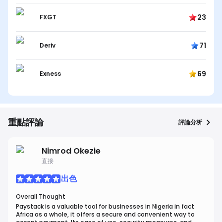
23
FXGT
71
Deriv
69
Exness
重點評論
評論分析
Nimrod Okezie
直接
出色
Overall Thought
Paystack is a valuable tool for businesses in Nigeria in fact
Africa as a whole, it offers a secure and convenient way to