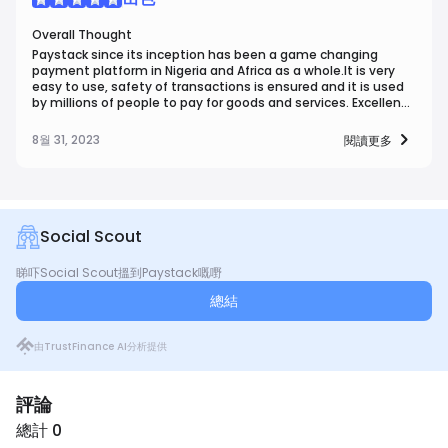
Overall Thought
Paystack since its inception has been a game changing
payment platform in Nigeria and Africa as a whole.It is very
easy to use, safety of transactions is ensured and it is used
by millions of people to pay for goods and services. Excellent
payment system and very reliable.
8월 31, 2023
閱讀更多
Social Scout
睇吓Social Scout搵到Paystack嘅嘢
總結
由TrustFinance AI分析提供
評論
總計 0