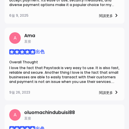
accept payment. Its ease of use, security measures, and
diverse payment options make it a popular choice for my
business; all thanks to Paystack keep up with the good jobs.
6월 9, 2025
閱讀更多
Ama
A
直接
出色
Overall Thought
I love the fact that Paystack is very easy to use. It is also fast,
reliable and secure. Another thing I love is the fact that small
businesses are able to easily transact with their customers
and payment is not an issue when you use their services.
Their customer service and communication with users on
important information is also superb.
9월 26, 2023
閱讀更多
oluomachindubuisi88
A
直接
出色