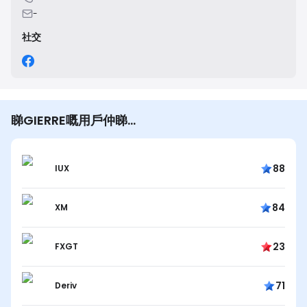
-
社交
睇GIERRE嘅用戶仲睇…
88
IUX
84
XM
23
FXGT
71
Deriv