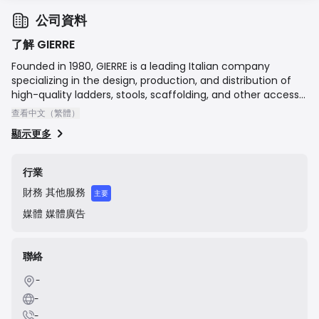
公司資料
了解 GIERRE
Founded in 1980, GIERRE is a leading Italian company
specializing in the design, production, and distribution of
high-quality ladders, stools, scaffolding, and other access
equipment. With a strong focus on safety, innovation, and
查看中文（繁體）
"Made in Italy" quality, the company serves both
顯示更多
professional and domestic markets. Since 2013, GIERRE has
been part of the French group Tubesca-Comabi,
expanding its reach and solidifying its position in the
行業
European market.
財務
其他服務
主要
媒體
媒體廣告
聯絡
-
-
-