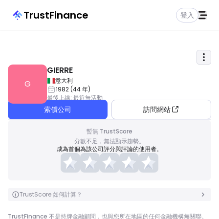
TrustFinance
登入
GIERRE
意大利
G
1982
(
44
年
)
最後上線
:
最近無活動
索償公司
訪問網站
暫無 TrustScore
分數不足，無法顯示趨勢。
成為首個為該公司評分與評論的使用者。
TrustScore 如何計算？
TrustFinance 不是持牌金融顧問，也與您所在地區的任何金融機構無關聯。