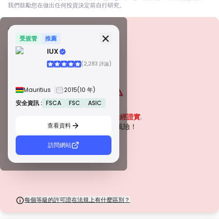
我們鼓勵您在做出任何投資決定前自行研究。
安全資訊
牌照
受規管
推薦
IUX
甲級牌照
(2,283 評論)
由全球知名監管機構頒發，這些許可證透過嚴格的合規性、資金隔離、保險和
定期審計，確保最高程度的交易者保護。爭議解決和遵守 AML/CTF 標準進一
步提高了安全性。
Mauritius
2015
(10 年)
B 級牌照
由受尊敬的區域監管機構授予，這些許可證提供強大的安全措施，例如資金隔
安全資訊 :
FSCA
FSC
ASIC
警告
離、財務報告和補償計劃。雖然沒有等級 1 那麼嚴格，但它們提供可靠的區域
該公司目前
未經證實
.
保護。
查看資料
C 級牌照
請注意潛在風險！
由新興市場的監管機構頒發，這些許可證提供基本保護，例如最低資本要求和
AML 政策。監管較不嚴格，因此交易者應謹慎行事並驗證安全措施。
訪問網站
D 級牌照
來自監管最少的司法管轄區，這些許可證通常缺乏關鍵保護，例如資金隔離和
保險。雖然它們對營運彈性很有吸引力，但它們對交易者構成較高的風險。
每個等級的許可證在法規上有什麼區別？