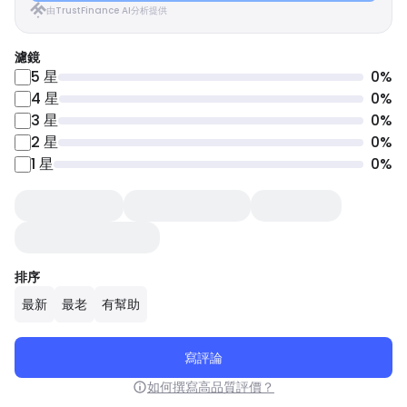
由TrustFinance AI分析提供
濾鏡
5
星
0
%
4
星
0
%
3
星
0
%
2
星
0
%
1
星
0
%
排序
最新
最老
有幫助
寫評論
如何撰寫高品質評價？