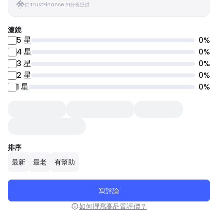
由TrustFinance AI分析提供
濾鏡
5
星
0
%
4
星
0
%
3
星
0
%
2
星
0
%
1
星
0
%
排序
最新
最老
有幫助
寫評論
如何撰寫高品質評價？