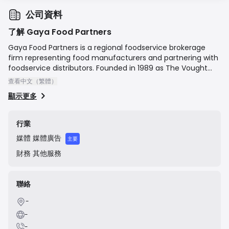
公司資料
了解 Gaya Food Partners
Gaya Food Partners is a regional foodservice brokerage
firm representing food manufacturers and partnering with
foodservice distributors. Founded in 1989 as The Vought
Company and rebranded in 2021, the company focuses on
查看中文（繁體）
creating sales growth and market share for its clients.
顯示更多
Their mission is to be the most sought-after foodservice
agency in the Mid-Atlantic by leveraging established
relationships, culinary expertise, and dedicated sales and
行業
marketing support to build brands from the ground up.
媒體
媒體廣告
主要
財務
其他服務
聯絡
-
-
-