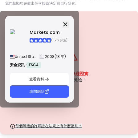
我們鼓勵您在做出任何投資決定前自行研究。
安全資訊
牌照
Markets.com
甲級牌照
(326 評論)
由全球知名監管機構頒發，這些許可證透過嚴格的合規性、資金隔離、保險和
定期審計，確保最高程度的交易者保護。爭議解決和遵守 AML/CTF 標準進一
步提高了安全性。
United States
2008
(18 年)
B 級牌照
由受尊敬的區域監管機構授予，這些許可證提供強大的安全措施，例如資金隔
安全資訊 :
FSCA
警告
離、財務報告和補償計劃。雖然沒有等級 1 那麼嚴格，但它們提供可靠的區域
該公司目前
未經證實
.
保護。
查看資料
C 級牌照
請注意潛在風險！
由新興市場的監管機構頒發，這些許可證提供基本保護，例如最低資本要求和
AML 政策。監管較不嚴格，因此交易者應謹慎行事並驗證安全措施。
訪問網站
D 級牌照
來自監管最少的司法管轄區，這些許可證通常缺乏關鍵保護，例如資金隔離和
保險。雖然它們對營運彈性很有吸引力，但它們對交易者構成較高的風險。
每個等級的許可證在法規上有什麼區別？