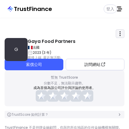
TrustFinance
登入
Gaya Food Partners
法國
G
2023
(
3
年
)
最後上線
:
最近無活動
索償公司
訪問網站
暫無 TrustScore
分數不足，無法顯示趨勢。
成為首個為該公司評分與評論的使用者。
TrustScore 如何計算？
TrustFinance 不是持牌金融顧問，也與您所在地區的任何金融機構無關聯。