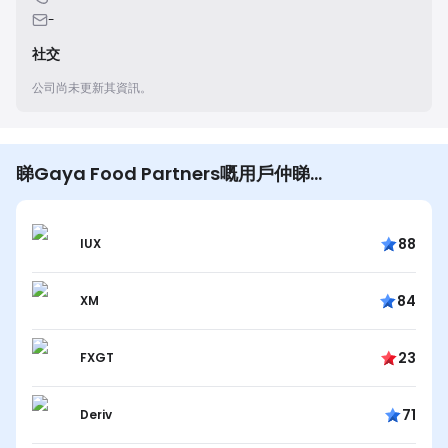
-
社交
公司尚未更新其資訊。
睇Gaya Food Partners嘅用戶仲睇…
88
IUX
84
XM
23
FXGT
71
Deriv