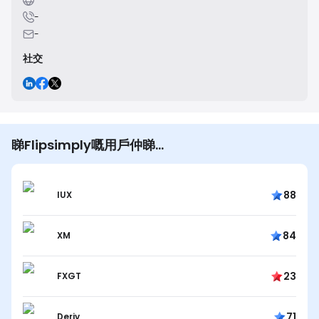
-
-
社交
睇Flipsimply嘅用戶仲睇…
88
IUX
84
XM
23
FXGT
71
Deriv