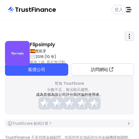
TrustFinance
登入
Flipsimply
西班牙
2016
(
10
年
)
最後上線
:
最近無活動
索償公司
訪問網站
暫無 TrustScore
分數不足，無法顯示趨勢。
成為首個為該公司評分與評論的使用者。
TrustScore 如何計算？
TrustFinance 不是持牌金融顧問，也與您所在地區的任何金融機構無關聯。