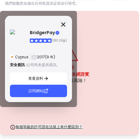
我們鼓勵您在做出任何投資決定前自行研究。
安全資訊
牌照
BridgerPay
甲級牌照
(180 評論)
由全球知名監管機構頒發，這些許可證透過嚴格的合規性、資金隔離、保險和
定期審計，確保最高程度的交易者保護。爭議解決和遵守 AML/CTF 標準進一
步提高了安全性。
Cyprus
2017
(9 年)
B 級牌照
由受尊敬的區域監管機構授予，這些許可證提供強大的安全措施，例如資金隔
安全資訊 :
公司尚未提供資訊。
警告
離、財務報告和補償計劃。雖然沒有等級 1 那麼嚴格，但它們提供可靠的區域
該公司目前
未經證實
.
保護。
查看資料
C 級牌照
請注意潛在風險！
由新興市場的監管機構頒發，這些許可證提供基本保護，例如最低資本要求和
AML 政策。監管較不嚴格，因此交易者應謹慎行事並驗證安全措施。
訪問網站
D 級牌照
來自監管最少的司法管轄區，這些許可證通常缺乏關鍵保護，例如資金隔離和
保險。雖然它們對營運彈性很有吸引力，但它們對交易者構成較高的風險。
每個等級的許可證在法規上有什麼區別？