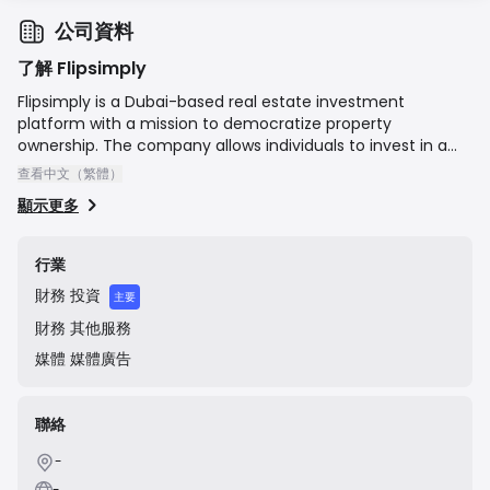
公司資料
了解 Flipsimply
Flipsimply is a Dubai-based real estate investment
platform with a mission to democratize property
ownership. The company allows individuals to invest in a
curated portfolio of income-generating properties with a
查看中文（繁體）
small amount of capital, starting from as little as AED 500.
顯示更多
Flipsimply handles the entire process, from property
acquisition and management to rent distribution and the
eventual sale of the property, providing investors with a
行業
hassle-free way to build a diversified real estate portfolio
財務
投資
and earn passive income.
主要
財務
其他服務
媒體
媒體廣告
聯絡
-
-