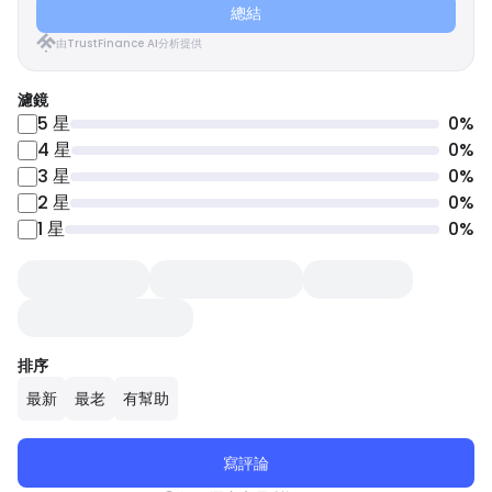
總結
由TrustFinance AI分析提供
濾鏡
5
星
0
%
4
星
0
%
3
星
0
%
2
星
0
%
1
星
0
%
排序
最新
最老
有幫助
寫評論