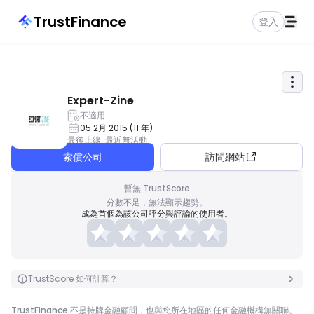
TrustFinance
登入
Expert-Zine
不適用
05 2月 2015
(
11
年
)
最後上線
:
最近無活動
索償公司
訪問網站
暫無 TrustScore
分數不足，無法顯示趨勢。
成為首個為該公司評分與評論的使用者。
TrustScore 如何計算？
TrustFinance 不是持牌金融顧問，也與您所在地區的任何金融機構無關聯。