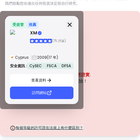
我們鼓勵您在做出任何投資決定前自行研究。
安全資訊
牌照
受規管
推薦
XM
甲級牌照
(75 評論)
由全球知名監管機構頒發，這些許可證透過嚴格的合規性、資金隔離、保險和
定期審計，確保最高程度的交易者保護。爭議解決和遵守 AML/CTF 標準進一
步提高了安全性。
Cyprus
2009
(17 年)
B 級牌照
由受尊敬的區域監管機構授予，這些許可證提供強大的安全措施，例如資金隔
安全資訊 :
CySEC
FSCA
DFSA
警告
離、財務報告和補償計劃。雖然沒有等級 1 那麼嚴格，但它們提供可靠的區域
該公司目前
未經證實
.
保護。
查看資料
C 級牌照
請注意潛在風險！
由新興市場的監管機構頒發，這些許可證提供基本保護，例如最低資本要求和
AML 政策。監管較不嚴格，因此交易者應謹慎行事並驗證安全措施。
訪問網站
D 級牌照
來自監管最少的司法管轄區，這些許可證通常缺乏關鍵保護，例如資金隔離和
保險。雖然它們對營運彈性很有吸引力，但它們對交易者構成較高的風險。
每個等級的許可證在法規上有什麼區別？