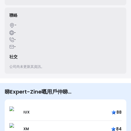
聯絡
-
-
-
-
社交
公司尚未更新其資訊。
睇Expert-Zine嘅用戶仲睇…
88
IUX
84
XM