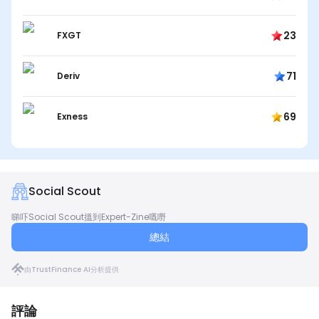
23
FXGT
71
Deriv
69
Exness
Social Scout
睇吓Social Scout搵到Expert-Zine嘅嘢
總結
由TrustFinance AI分析提供
評論