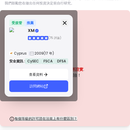
我們鼓勵您在做出任何投資決定前自行研究。
安全資訊
牌照
受規管
推薦
XM
甲級牌照
(75 評論)
由全球知名監管機構頒發，這些許可證透過嚴格的合規性、資金隔離、保險和
定期審計，確保最高程度的交易者保護。爭議解決和遵守 AML/CTF 標準進一
步提高了安全性。
Cyprus
2009
(17 年)
B 級牌照
由受尊敬的區域監管機構授予，這些許可證提供強大的安全措施，例如資金隔
安全資訊 :
CySEC
FSCA
DFSA
警告
離、財務報告和補償計劃。雖然沒有等級 1 那麼嚴格，但它們提供可靠的區域
該公司目前
未經證實
.
保護。
查看資料
C 級牌照
請注意潛在風險！
由新興市場的監管機構頒發，這些許可證提供基本保護，例如最低資本要求和
AML 政策。監管較不嚴格，因此交易者應謹慎行事並驗證安全措施。
訪問網站
D 級牌照
來自監管最少的司法管轄區，這些許可證通常缺乏關鍵保護，例如資金隔離和
保險。雖然它們對營運彈性很有吸引力，但它們對交易者構成較高的風險。
每個等級的許可證在法規上有什麼區別？