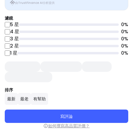
由TrustFinance AI分析提供
濾鏡
5
星
0
%
4
星
0
%
3
星
0
%
2
星
0
%
1
星
0
%
排序
最新
最老
有幫助
寫評論
如何撰寫高品質評價？