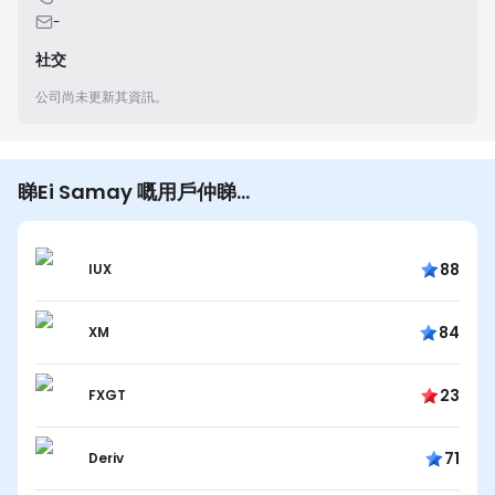
-
社交
公司尚未更新其資訊。
睇Ei Samay 嘅用戶仲睇…
88
IUX
84
XM
23
FXGT
71
Deriv