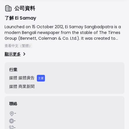
公司資料
了解 Ei Samay
Launched on 15 October 2012, Ei Samay Sangbadpatra is a
modern Bengali newspaper from the stable of The Times
Group (Bennett, Coleman & Co. Ltd.). It was created to
cater to the young, intellectual Bengali reader in Kolkata
查看中文（繁體）
and across West Bengal. The newspaper covers a wide
顯示更多
range of topics including local, national, and international
news, politics, business, sports, entertainment, and lifestyle,
competing directly with established dailies in the region. It
行業
also maintains a strong digital presence through its official
媒體
媒體廣告
website and mobile app.
主要
媒體
商業新聞
聯絡
-
-
-