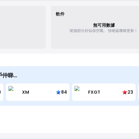
軟件
無可用數據
呢個部分好似係空嘅。
快啲返嚟睇更新！
用戶仲睇…
8
XM
84
FXGT
23