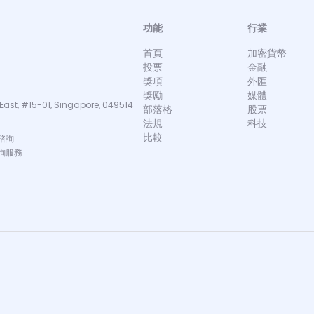
功能
行業
首頁
加密貨幣
投票
金融
獎項
外匯
獎勵
媒體
East, #15-01, Singapore, 049514
部落格
股票
法規
科技
比較
諮詢
詢服務