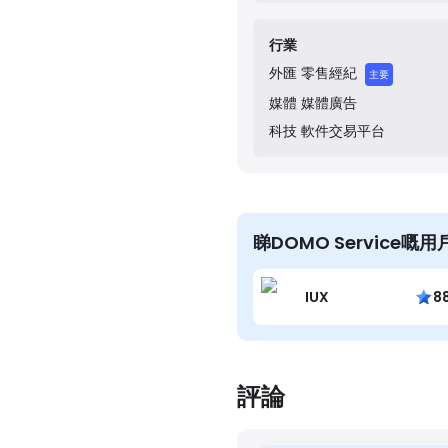
audience.
行業
外匯
零售經紀
主要
媒體
媒體廣告
科技
軟件交易平台
睇DOMO Service嘅
IUX
8
評論