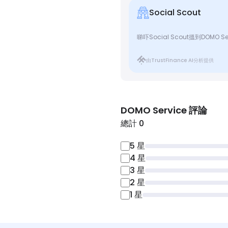
Social Scout
睇吓Social Scout搵到DOMO Se
由TrustFinance AI分析提供
DOMO Service
評論
總計 0
5
星
4
星
3
星
2
星
1
星