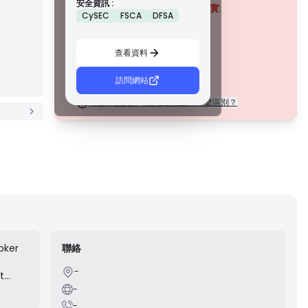
安全資訊 :
措施，例如資金隔離、財務報告和補償計劃。雖然沒有等級 1
該公司目前
未經證實
.
CySEC
FSCA
DFSA
那麼嚴格，但它們提供可靠的區域保護。
請注意潛在風險！
C 級牌照
由新興市場的監管機構頒發，這些許可證提供基本保護，例
查看資料
如最低資本要求和 AML 政策。監管較不嚴格，因此交易者應
謹慎行事並驗證安全措施。
D 級牌照
訪問網站
來自監管最少的司法管轄區，這些許可證通常缺乏關鍵保
護，例如資金隔離和保險。雖然它們對營運彈性很有吸引
每個等級的許可證在法規上有什麼區別？
力，但它們對交易者構成較高的風險。
oker
聯絡
-
t
-
-