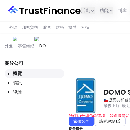
TrustFinance
活動
功能
博客
外匯
加密貨幣
股票
財務
媒體
科技
外匯
零售經紀
DOMO
Service
關於公司
此服務在您所在的地區不可用。
概覽
資訊
DOMO S
評論
捷克共和國
最後上線
:
最
請仔細考慮你的選擇，並選擇最符
索償公司
訪問網站
綜合得分