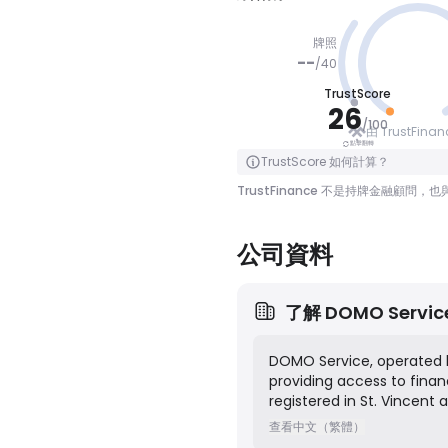
牌照
--
/
40
TrustScore
小心
26
/
100
由 TrustFina
點擊翻轉
點擊翻轉
TrustScore 如何計算？
TrustFinance 不是持牌金融
公司資料
了解
DOMO Servic
DOMO Service, operated by
providing access to finan
registered in St. Vincent
offers clients the ability
查看中文（繁體）
exchange, cryptocurrencie