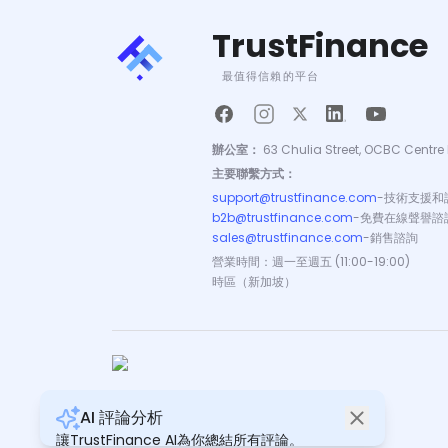
TrustFinance
最值得信賴的平台
辦公室：
63 Chulia Street, OCBC Centre 
主要聯繫方式：
support@trustfinance.com
-
技術支援和
b2b@trustfinance.com
-
免費在線聲譽諮
sales@trustfinance.com
-
銷售諮詢
營業時間：週一至週五 (11:00-19:00)
時區（新加坡）
AI 評論分析
版權所有 © TrustFinance 2026 | V.2.0
讓TrustFinance AI為你總結所有評論。