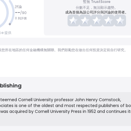
暫無 TrustScore
評論
分數不足，無法顯示趨勢。
--
成為首個為該公司評分與評論的使用者。
/
90
0 則評價
nce 提供
顧問，也與您所在地區的任何金融機構無關聯。我們鼓勵您在做出任何投資決定前自行研究。
blishing
steemed Cornell University professor John Henry Comstock,
ciates is one of the oldest and most respected publishers of bo
t was acquired by Cornell University Press in 1952 and continues it
nt. The press focuses on publishing significant works in all areas
trengths in entomology, ornithology, evolutionary biology, ecolog
 both academic and general audiences.