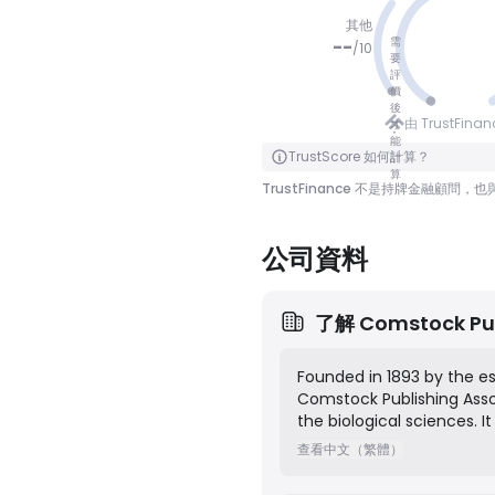
其他
需
--
/
10
要
評
價
冇分數
後
由 TrustFina
才
能
點擊翻轉
TrustScore 如何計算？
計
算
TrustFinance 不是持牌金融
公司資料
了解
Comstock Pu
Founded in 1893 by the e
Comstock Publishing Asso
the biological sciences. I
mission as a premier impri
查看中文（繁體）
biology, with particular s
natural history, serving