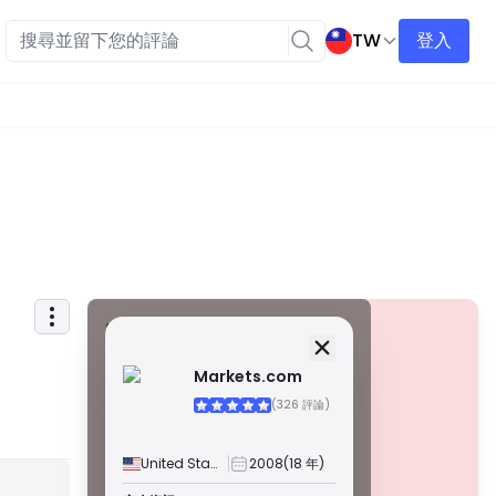
TW
登入
安全資訊
牌照
Markets.com
甲級牌照
(326 評論)
由全球知名監管機構頒發，這些許可證透過嚴格的合規性、
資金隔離、保險和定期審計，確保最高程度的交易者保護。
爭議解決和遵守 AML/CTF 標準進一步提高了安全性。
United States
2008
(18 年)
B 級牌照
警告
由受尊敬的區域監管機構授予，這些許可證提供強大的安全