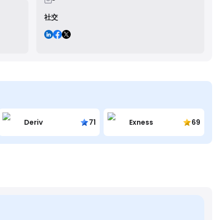
-
社交
Deriv
71
Exness
69