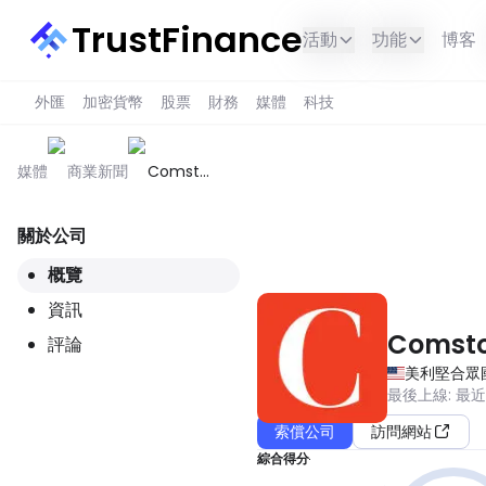
TrustFinance
活動
功能
博客
外匯
加密貨幣
股票
財務
媒體
科技
媒體
商業新聞
Comstock
Publishing
關於公司
此服務在您所在的地區不可用。
概覽
資訊
Comsto
評論
美利堅合眾
最後上線
:
最
索償公司
訪問網站
綜合得分