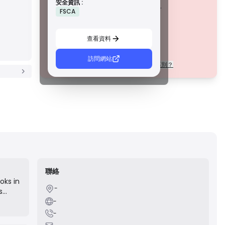
安全資訊 :
措施，例如資金隔離、財務報告和補償計劃。雖然沒有等級 1
該公司目前
未經證實
.
FSCA
那麼嚴格，但它們提供可靠的區域保護。
請注意潛在風險！
C 級牌照
由新興市場的監管機構頒發，這些許可證提供基本保護，例
查看資料
如最低資本要求和 AML 政策。監管較不嚴格，因此交易者應
謹慎行事並驗證安全措施。
D 級牌照
訪問網站
每個等級的許可證在法規上有什麼區別？
來自監管最少的司法管轄區，這些許可證通常缺乏關鍵保
護，例如資金隔離和保險。雖然它們對營運彈性很有吸引
力，但它們對交易者構成較高的風險。
聯絡
oks in
-
s
 of
-
y, and
-