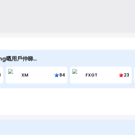
shing嘅用戶仲睇…
8
XM
84
FXGT
23