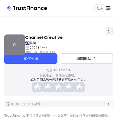
TrustFinance
登入
Channel Creative
英國
C
2022
(
4
年
)
最後上線
:
最近無活動
索償公司
訪問網站
暫無 TrustScore
分數不足，無法顯示趨勢。
成為首個為該公司評分與評論的使用者。
TrustScore 如何計算？
TrustFinance 不是持牌金融顧問，也與您所在地區的任何金融機構無關聯。