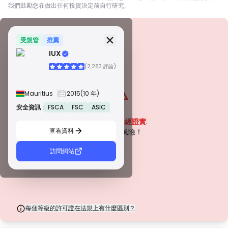
我們鼓勵您在做出任何投資決定前自行研究。
安全資訊
牌照
受規管
推薦
IUX
甲級牌照
(2,283 評論)
由全球知名監管機構頒發，這些許可證透過嚴格的合規性、資金隔離、保險和
定期審計，確保最高程度的交易者保護。爭議解決和遵守 AML/CTF 標準進一
步提高了安全性。
Mauritius
2015
(10 年)
B 級牌照
由受尊敬的區域監管機構授予，這些許可證提供強大的安全措施，例如資金隔
安全資訊 :
FSCA
FSC
ASIC
警告
離、財務報告和補償計劃。雖然沒有等級 1 那麼嚴格，但它們提供可靠的區域
該公司目前
未經證實
.
保護。
查看資料
C 級牌照
請注意潛在風險！
由新興市場的監管機構頒發，這些許可證提供基本保護，例如最低資本要求和
AML 政策。監管較不嚴格，因此交易者應謹慎行事並驗證安全措施。
訪問網站
D 級牌照
來自監管最少的司法管轄區，這些許可證通常缺乏關鍵保護，例如資金隔離和
保險。雖然它們對營運彈性很有吸引力，但它們對交易者構成較高的風險。
每個等級的許可證在法規上有什麼區別？