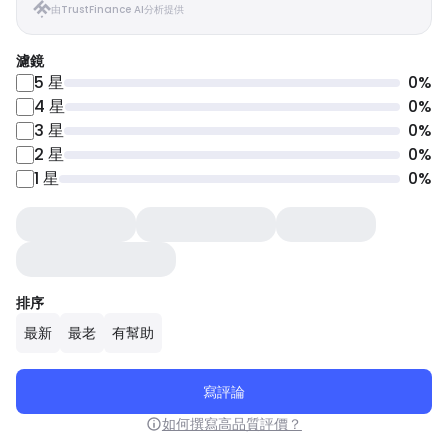
由TrustFinance AI分析提供
濾鏡
5
星
0
%
4
星
0
%
3
星
0
%
2
星
0
%
1
星
0
%
排序
最新
最老
有幫助
寫評論
如何撰寫高品質評價？