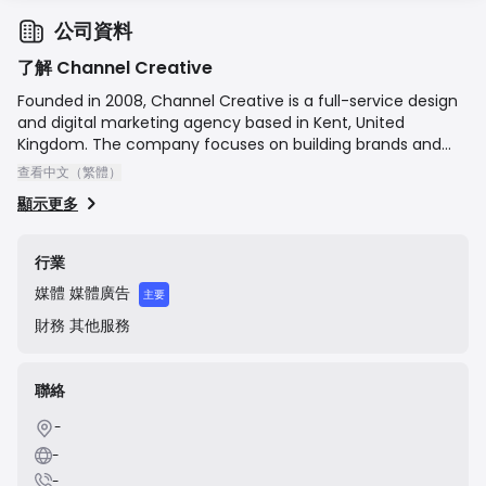
公司資料
了解 Channel Creative
Founded in 2008, Channel Creative is a full-service design
and digital marketing agency based in Kent, United
Kingdom. The company focuses on building brands and
driving measurable results for a diverse range of clients,
查看中文（繁體）
from startups to established enterprises. Their core
顯示更多
services include brand strategy and identity, website
design and development, search engine optimization
(SEO), pay-per-click (PPC) advertising, and social media
行業
management. They pride themselves on a collaborative
媒體
媒體廣告
approach, working as an extension of their clients' teams
主要
to deliver creative and effective marketing solutions.
財務
其他服務
聯絡
-
-
-