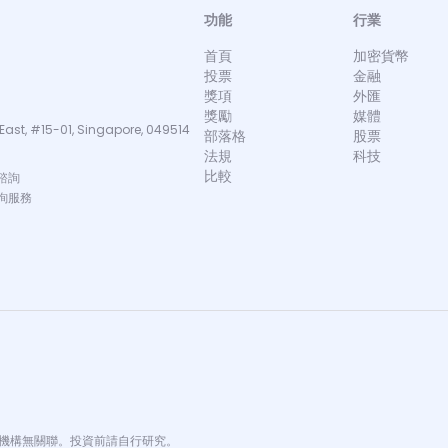
功能
行業
首頁
加密貨幣
投票
金融
獎項
外匯
獎勵
媒體
East, #15-01, Singapore, 049514
部落格
股票
法規
科技
比較
諮詢
詢服務
金融機構無關聯。投資前請自行研究。