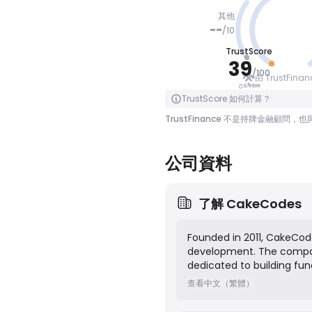
其他
--
/
10
TrustScore
小心
39
/
100
由 TrustFina
點擊翻轉
點擊翻轉
TrustScore 如何計算？
TrustFinance 不是持牌金融
公司資料
了解
CakeCodes
Founded in 2011, CakeCod
development. The compan
dedicated to building func
Their core services incl
查看中文（繁體）
web application developm