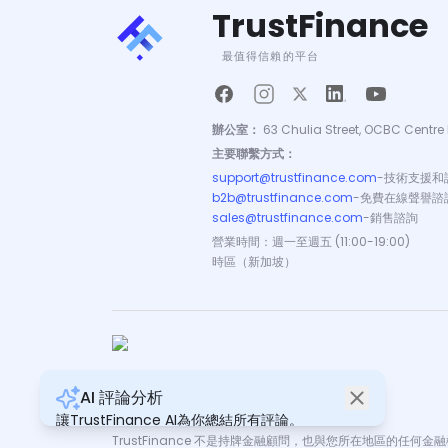
TrustFinance
最值得信賴的平台
辦公室：
63 Chulia Street, OCBC Centre 
主要聯繫方式：
support@trustfinance.com
-
技術支援和
b2b@trustfinance.com
-
免費在線聲譽諮
sales@trustfinance.com
-
銷售諮詢
營業時間：週一至週五 (11:00-19:00)
時區（新加坡）
AI 評論分析
版權所有 © TrustFinance 2026 | V.2.0
讓TrustFinance AI為你總結所有評論。
TrustFinance 不是持牌金融顧問，也與您所在地區的任何