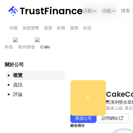
TrustFinance
活動
功能
博客
外匯
加密貨幣
股票
財務
媒體
科技
科技
軟件開發
CakeCodes
關於公司
此服務在您所在的地區不可用。
概覽
資訊
CakeC
評論
C
美利堅合眾
最後上線
:
最
索償公司
訪問網站
綜合得分