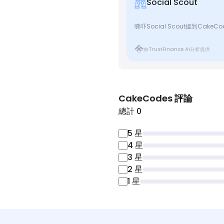
Social Scout
睇吓Social Scout搵到CakeC
由TrustFinance AI分析提供
CakeCodes
評論
總計 0
5
星
4
星
3
星
2
星
1
星