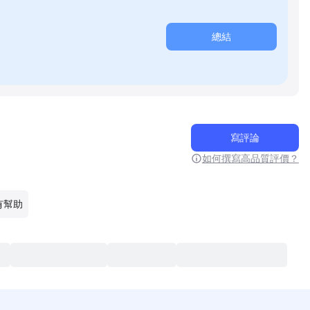
總結
寫評論
如何撰寫高品質評價？
有幫助