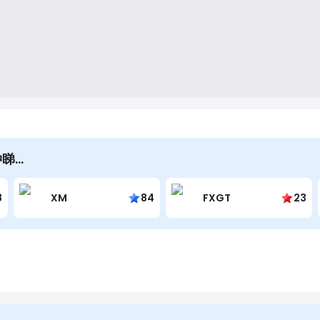
仲睇…
8
XM
84
FXGT
23