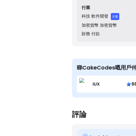
行業
科技
軟件開發
主要
加密貨幣
加密貨幣
財務
付款
睇CakeCodes嘅用戶
IUX
8
評論