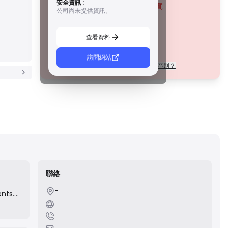
安全資訊 :
措施，例如資金隔離、財務報告和補償計劃。雖然沒有等級 1
該公司目前
未經證實
.
公司尚未提供資訊。
那麼嚴格，但它們提供可靠的區域保護。
請注意潛在風險！
C 級牌照
由新興市場的監管機構頒發，這些許可證提供基本保護，例
查看資料
如最低資本要求和 AML 政策。監管較不嚴格，因此交易者應
謹慎行事並驗證安全措施。
D 級牌照
訪問網站
每個等級的許可證在法規上有什麼區別？
來自監管最少的司法管轄區，這些許可證通常缺乏關鍵保
護，例如資金隔離和保險。雖然它們對營運彈性很有吸引
力，但它們對交易者構成較高的風險。
聯絡
-
ents.
sive
-
-