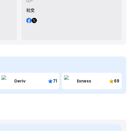
-
社交
Deriv
71
Exness
69