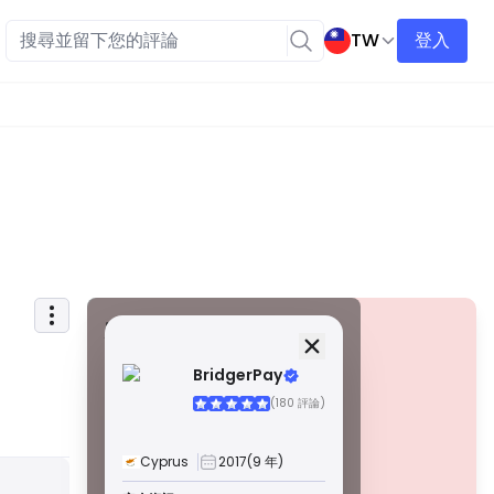
TW
登入
安全資訊
牌照
BridgerPay
甲級牌照
(180 評論)
由全球知名監管機構頒發，這些許可證透過嚴格的合規性、
資金隔離、保險和定期審計，確保最高程度的交易者保護。
爭議解決和遵守 AML/CTF 標準進一步提高了安全性。
Cyprus
2017
(9 年)
B 級牌照
警告
由受尊敬的區域監管機構授予，這些許可證提供強大的安全