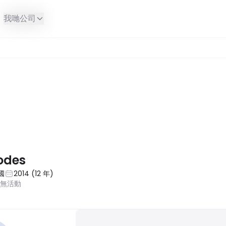
我哋公司
odes
國
2014
(
12
年
)
近無活動