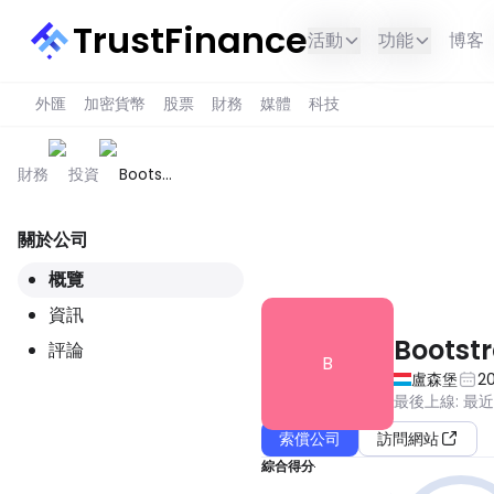
TrustFinance
活動
功能
博客
外匯
加密貨幣
股票
財務
媒體
科技
財務
投資
Bootstrap
Europe
關於公司
此服務在您所在的地區不可用。
概覽
資訊
Bootst
評論
B
盧森堡
20
最後上線
:
最
索償公司
訪問網站
綜合得分