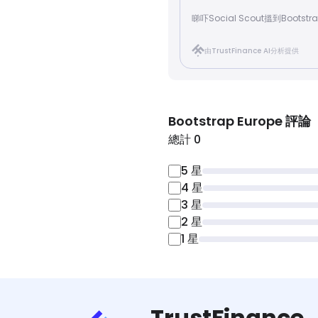
睇吓Social Scout搵到Bootstr
由TrustFinance AI分析提供
Bootstrap Europe
評論
總計 0
5
星
4
星
3
星
2
星
1
星
TrustFinance