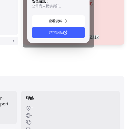
安全資訊 :
措施，例如資金隔離、財務報告和補償計劃。雖然沒有等級 1
該公司目前
未經證實
.
公司尚未提供資訊。
那麼嚴格，但它們提供可靠的區域保護。
請注意潛在風險！
C 級牌照
由新興市場的監管機構頒發，這些許可證提供基本保護，例
查看資料
如最低資本要求和 AML 政策。監管較不嚴格，因此交易者應
謹慎行事並驗證安全措施。
D 級牌照
訪問網站
每個等級的許可證在法規上有什麼區別？
來自監管最少的司法管轄區，這些許可證通常缺乏關鍵保
護，例如資金隔離和保險。雖然它們對營運彈性很有吸引
力，但它們對交易者構成較高的風險。
or-
聯絡
pport
-
ished
-
lerate
-