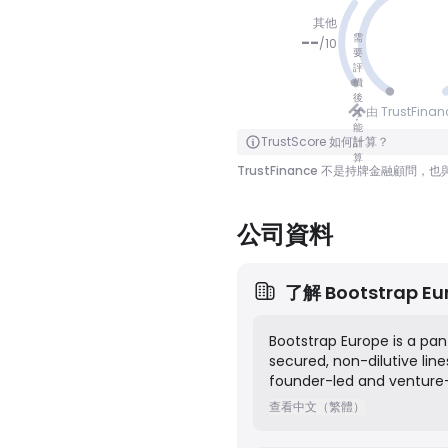
其他
需
--
/
10
要
評
價
冇分數
後
由 TrustFina
才
能
點擊翻轉
TrustScore 如何計算？
計
算
TrustFinance 不是持牌金融
公司資料
了解
Bootstrap Eu
Bootstrap Europe is a pan
secured, non-dilutive lin
founder-led and venture-b
enable growth without for
查看中文（繁體）
to fill a market gap for 
growth, and extend their