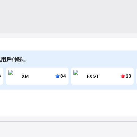
pe嘅用戶仲睇…
8
XM
84
FXGT
23