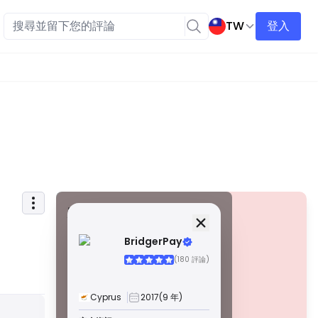
TW
登入
安全資訊
牌照
BridgerPay
甲級牌照
(180 評論)
由全球知名監管機構頒發，這些許可證透過嚴格的合規性、
資金隔離、保險和定期審計，確保最高程度的交易者保護。
爭議解決和遵守 AML/CTF 標準進一步提高了安全性。
Cyprus
2017
(9 年)
B 級牌照
警告
由受尊敬的區域監管機構授予，這些許可證提供強大的安全