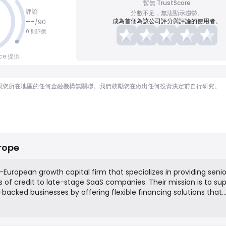
暫無 TrustScore
評論
分數不足，無法顯示趨勢。
--
成為首個為該公司評分與評論的使用者。
/
90
0 則評價
nce 提供
顧問，也與您所在地區的任何金融機構無關聯。我們鼓勵您在做出任何投資決定前自行研究。
rope
-European growth capital firm that specializes in providing seni
es of credit to late-stage SaaS companies. Their mission is to su
acked businesses by offering flexible financing solutions that
cing founders to give up equity or control. The firm was establ
growth capital, allowing companies to scale their operations, acce
 runway between equity rounds.