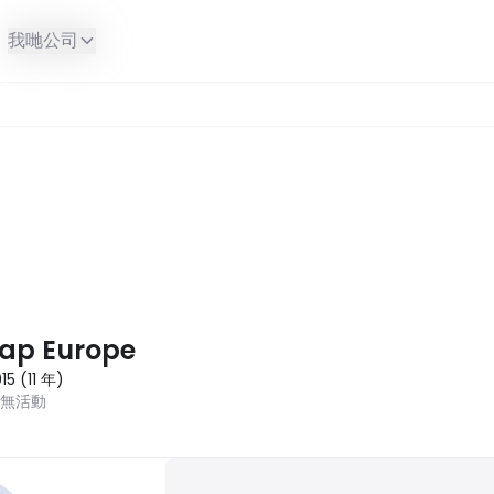
我哋公司
rap Europe
15
(
11
年
)
近無活動