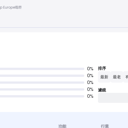
ap Europe嘅嘢
0
%
排序
0
%
最新
最老
0
%
0
%
濾鏡
0
%
功能
行業