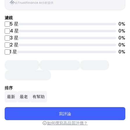
由TrustFinance AI分析提供
濾鏡
5
星
0
%
4
星
0
%
3
星
0
%
2
星
0
%
1
星
0
%
排序
最新
最老
有幫助
寫評論
如何撰寫高品質評價？