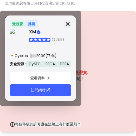
我們鼓勵您在做出任何投資決定前自行研究。
安全資訊
牌照
受規管
推薦
XM
甲級牌照
(75 評論)
由全球知名監管機構頒發，這些許可證透過嚴格的合規性、資金隔離、保險和
定期審計，確保最高程度的交易者保護。爭議解決和遵守 AML/CTF 標準進一
步提高了安全性。
Cyprus
2009
(17 年)
B 級牌照
由受尊敬的區域監管機構授予，這些許可證提供強大的安全措施，例如資金隔
安全資訊 :
CySEC
FSCA
DFSA
警告
離、財務報告和補償計劃。雖然沒有等級 1 那麼嚴格，但它們提供可靠的區域
該公司目前
未經證實
.
保護。
查看資料
C 級牌照
請注意潛在風險！
由新興市場的監管機構頒發，這些許可證提供基本保護，例如最低資本要求和
AML 政策。監管較不嚴格，因此交易者應謹慎行事並驗證安全措施。
訪問網站
D 級牌照
來自監管最少的司法管轄區，這些許可證通常缺乏關鍵保護，例如資金隔離和
保險。雖然它們對營運彈性很有吸引力，但它們對交易者構成較高的風險。
每個等級的許可證在法規上有什麼區別？