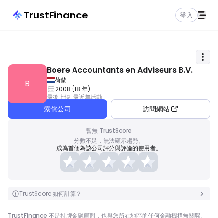
TrustFinance
登入
Boere Accountants en Adviseurs B.V.
荷蘭
B
2008
(
18
年
)
最後上線
:
最近無活動
索償公司
訪問網站
暫無 TrustScore
分數不足，無法顯示趨勢。
成為首個為該公司評分與評論的使用者。
TrustScore 如何計算？
TrustFinance 不是持牌金融顧問，也與您所在地區的任何金融機構無關聯。