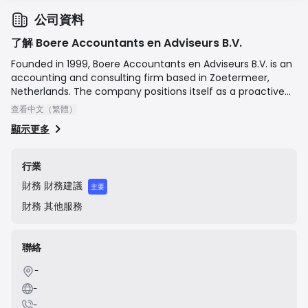
公司資料
了解 Boere Accountants en Adviseurs B.V.
Founded in 1999, Boere Accountants en Adviseurs B.V. is an
accounting and consulting firm based in Zoetermeer,
Netherlands. The company positions itself as a proactive
partner for small and medium-sized enterprises (SMEs),
查看中文（繁體）
offering a comprehensive range of services including
顯示更多
accountancy, tax advice, corporate finance, and payroll
administration. Their mission is to provide personal, high-
quality, and practical advice to help entrepreneurs achieve
行業
their business goals.
財務
財務建議
主要
財務
其他服務
聯絡
-
-
-