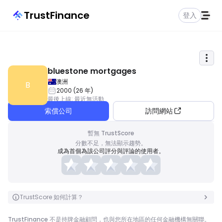
TrustFinance
登入
bluestone mortgages
澳洲
B
2000
(
26
年
)
最後上線
:
最近無活動
索償公司
訪問網站
暫無 TrustScore
分數不足，無法顯示趨勢。
成為首個為該公司評分與評論的使用者。
TrustScore 如何計算？
TrustFinance 不是持牌金融顧問，也與您所在地區的任何金融機構無關聯。