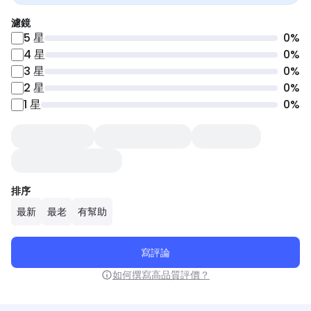
濾鏡
5
星
0
%
4
星
0
%
3
星
0
%
2
星
0
%
1
星
0
%
排序
最新
最老
有幫助
寫評論
如何撰寫高品質評價？