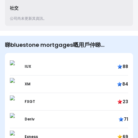
社交
公司尚未更新其資訊。
睇bluestone mortgages嘅用戶仲睇…
88
IUX
84
XM
23
FXGT
71
Deriv
69
Exness