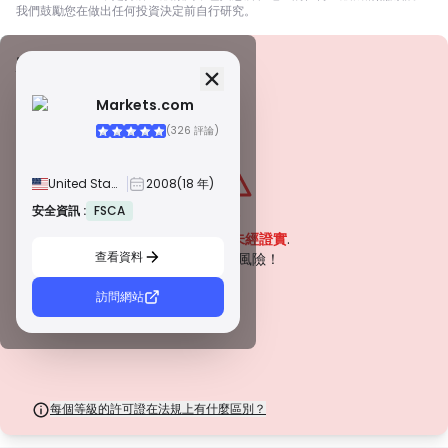
我們鼓勵您在做出任何投資決定前自行研究。
安全資訊
牌照
Markets.com
甲級牌照
(326 評論)
由全球知名監管機構頒發，這些許可證透過嚴格的合規性、資金隔離、保險和
定期審計，確保最高程度的交易者保護。爭議解決和遵守 AML/CTF 標準進一
步提高了安全性。
United States
2008
(18 年)
B 級牌照
由受尊敬的區域監管機構授予，這些許可證提供強大的安全措施，例如資金隔
安全資訊 :
FSCA
警告
離、財務報告和補償計劃。雖然沒有等級 1 那麼嚴格，但它們提供可靠的區域
該公司目前
未經證實
.
保護。
查看資料
C 級牌照
請注意潛在風險！
由新興市場的監管機構頒發，這些許可證提供基本保護，例如最低資本要求和
AML 政策。監管較不嚴格，因此交易者應謹慎行事並驗證安全措施。
訪問網站
D 級牌照
來自監管最少的司法管轄區，這些許可證通常缺乏關鍵保護，例如資金隔離和
保險。雖然它們對營運彈性很有吸引力，但它們對交易者構成較高的風險。
每個等級的許可證在法規上有什麼區別？