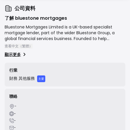
公司資料
了解 bluestone mortgages
Bluestone Mortgages Limited is a UK-based specialist
mortgage lender, part of the wider Bluestone Group, a
global financial services business. Founded to help
customers who do not fit the traditional lending criteria of
查看中文（繁體）
high-street banks, the company specializes in mortgages
顯示更多
for the self-employed, contractors, and those with
complex or adverse credit histories. They do not deal
directly with the public but operate exclusively through a
行業
network of regulated mortgage intermediaries and
財務
其他服務
brokers. Their mission is to provide flexible and accessible
主要
lending solutions tailored to individual circumstances.
聯絡
-
-
-
-