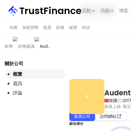
TrustFinance
活動
功能
博客
外匯
加密貨幣
股票
財務
媒體
科技
財務
財務建議
Audentia
Global
關於公司
此服務在您所在的地區不可用。
概覽
資訊
Audent
評論
A
英國
201
最後上線
:
最
索償公司
訪問網站
綜合得分