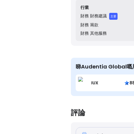
行業
財務
財務建議
主要
財務
籌款
財務
其他服務
睇Audentia Globa
IUX
8
評論