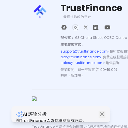
TrustFinance
最值得信賴的平台
辦公室：
63 Chulia Street, OCBC Centre 
主要聯繫方式：
support@trustfinance.com
-
技術支援和
b2b@trustfinance.com
-
免費在線聲譽諮
sales@trustfinance.com
-
銷售諮詢
營業時間：週一至週五 (11:00-19:00)
時區（新加坡）
AI 評論分析
版權所有 © TrustFinance 2026 | V.2.0
讓TrustFinance AI為你總結所有評論。
TrustFinance 不是持牌金融顧問，也與您所在地區的任何