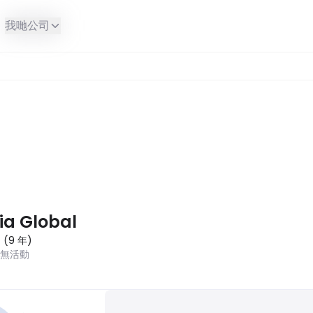
我哋公司
ia Global
7
(
9
年
)
近無活動