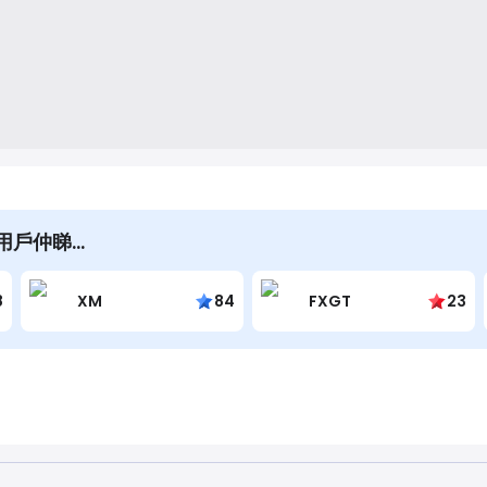
l嘅用戶仲睇…
8
XM
84
FXGT
23