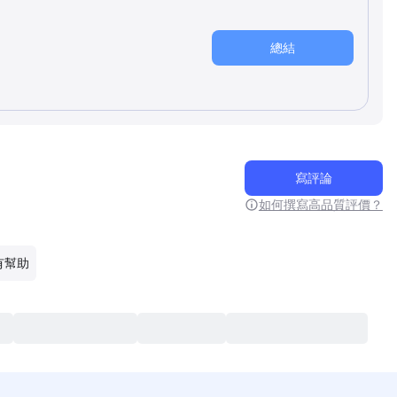
總結
寫評論
如何撰寫高品質評價？
有幫助