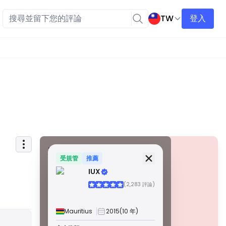
TW
登入
安全資訊
牌照
受規管
推薦
IUX
甲級牌照
(2,283 評論)
由全球知名監管機構頒發，這些許可證透過嚴格的合規性、
資金隔離、保險和定期審計，確保最高程度的交易者保護。
爭議解決和遵守 AML/CTF 標準進一步提高了安全性。
Mauritius
2015
(10 年)
B 級牌照
警告
由受尊敬的區域監管機構授予，這些許可證提供強大的安全