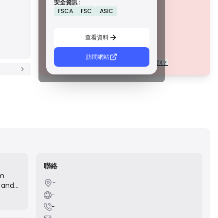
安全資訊 :
措施，例如資金隔離、財務報告和補償計劃。雖然沒有等級 1
該公司目前
未經證實
.
FSCA
FSC
ASIC
那麼嚴格，但它們提供可靠的區域保護。
請注意潛在風險！
C 級牌照
由新興市場的監管機構頒發，這些許可證提供基本保護，例
查看資料
如最低資本要求和 AML 政策。監管較不嚴格，因此交易者應
謹慎行事並驗證安全措施。
D 級牌照
訪問網站
每個等級的許可證在法規上有什麼區別？
來自監管最少的司法管轄區，這些許可證通常缺乏關鍵保
護，例如資金隔離和保險。雖然它們對營運彈性很有吸引
力，但它們對交易者構成較高的風險。
聯絡
rm
-
e and
-
-