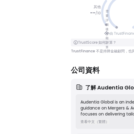
其他
需
--
/
10
要
評
價
冇分數
後
由 TrustFina
才
能
點擊翻轉
TrustScore 如何計算？
計
算
TrustFinance 不是持牌金融
公司資料
了解
Audentia Glo
Audentia Global is an ind
guidance on Mergers & Acq
focuses on delivering tail
public companies, entrepr
查看中文（繁體）
achieve their strategic o
transactional experience