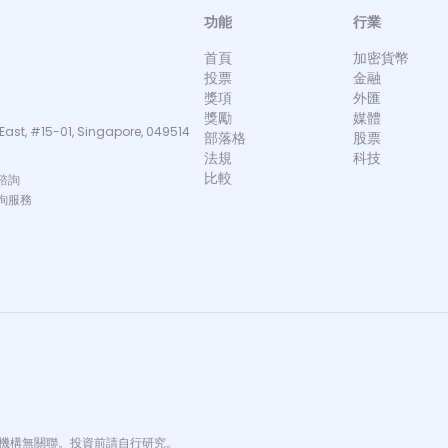
功能
行業
首頁
加密貨幣
投票
金融
獎項
外匯
獎勵
媒體
East, #15-01, Singapore, 049514
部落格
股票
法規
科技
比較
諮詢
詢服務
金融機構無關聯。投資前請自行研究。