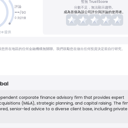
暫無 TrustScore
評論
分數不足，無法顯示趨勢。
--
成為首個為該公司評分與評論的使用者。
/
90
0 則評價
nce 提供
顧問，也與您所在地區的任何金融機構無關聯。我們鼓勵您在做出任何投資決定前自行研究。
bal
ependent corporate finance advisory firm that provides expert
uisitions (M&A), strategic planning, and capital raising. The fi
ored, senior-led advice to a diverse client base, including privat
eneurs, and financial sponsors. Their mission is to help clients
bjectives by leveraging deep industry knowledge and extensive
 to navigate complex financial landscapes.