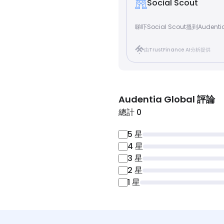
Social Scout
睇吓Social Scout搵到Audenti
由TrustFinance AI分析提供
Audentia Global
評論
總計 0
5
星
4
星
3
星
2
星
1
星