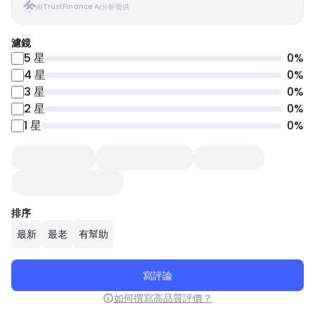
由TrustFinance AI分析提供
濾鏡
5
星
0
%
4
星
0
%
3
星
0
%
2
星
0
%
1
星
0
%
排序
最新
最老
有幫助
寫評論
如何撰寫高品質評價？