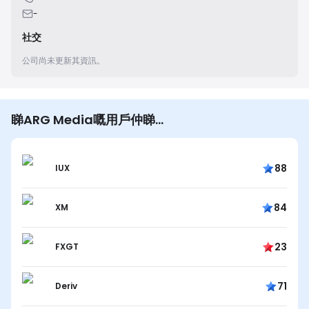
-
社交
公司尚未更新其資訊。
睇ARG Media嘅用戶仲睇…
88
IUX
84
XM
23
FXGT
71
Deriv