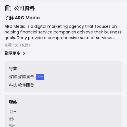
公司資料
了解 ARG Media
ARG Media is a digital marketing agency that focuses on
helping financial service companies achieve their business
goals. They provide a comprehensive suite of services
tailored to the finance industry, including targeted lead
查看中文（繁體）
generation, search engine optimization (SEO), content
顯示更多
marketing, and affiliate marketing, aiming to enhance
brand visibility and customer acquisition for their clients.
行業
媒體
媒體廣告
主要
科技
軟件開發
聯絡
-
-
-