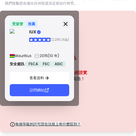
我們鼓勵您在做出任何投資決定前自行研究。
安全資訊
牌照
受規管
推薦
IUX
甲級牌照
(2,283 評論)
由全球知名監管機構頒發，這些許可證透過嚴格的合規性、資金隔離、保險和
定期審計，確保最高程度的交易者保護。爭議解決和遵守 AML/CTF 標準進一
步提高了安全性。
Mauritius
2015
(10 年)
B 級牌照
由受尊敬的區域監管機構授予，這些許可證提供強大的安全措施，例如資金隔
安全資訊 :
FSCA
FSC
ASIC
警告
離、財務報告和補償計劃。雖然沒有等級 1 那麼嚴格，但它們提供可靠的區域
該公司目前
未經證實
.
保護。
查看資料
C 級牌照
請注意潛在風險！
由新興市場的監管機構頒發，這些許可證提供基本保護，例如最低資本要求和
AML 政策。監管較不嚴格，因此交易者應謹慎行事並驗證安全措施。
訪問網站
D 級牌照
來自監管最少的司法管轄區，這些許可證通常缺乏關鍵保護，例如資金隔離和
保險。雖然它們對營運彈性很有吸引力，但它們對交易者構成較高的風險。
每個等級的許可證在法規上有什麼區別？