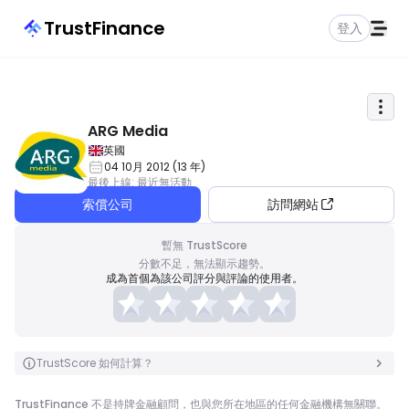
TrustFinance
登入
ARG Media
英國
04 10月 2012
(
13
年
)
最後上線
:
最近無活動
索償公司
訪問網站
暫無 TrustScore
分數不足，無法顯示趨勢。
成為首個為該公司評分與評論的使用者。
TrustScore 如何計算？
TrustFinance 不是持牌金融顧問，也與您所在地區的任何金融機構無關聯。