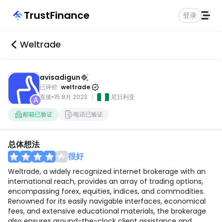
TrustFinance
登录
Weltrade
avisadigun
已评价
weltrade
|
直接
•
15 8月 2023
尼日利亚
A
邮箱已验证
电话已验证
总体想法
很好
Weltrade, a widely recognized internet brokerage with an
international reach, provides an array of trading options,
encompassing forex, equities, indices, and commodities.
Renowned for its easily navigable interfaces, economical
fees, and extensive educational materials, the brokerage
also ensures around-the-clock client assistance and