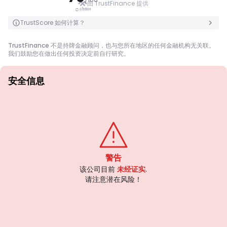
由 TrustFinance 提供
点按翻转
点按翻转
TrustScore 如何计算？
TrustFinance 不是持牌金融顾问，也与您所在地区的任何金融机构无关联。
我们鼓励您在做出任何投资决定前自行研究。
安全信息
牌照
甲級牌照
由全球知名监管机构颁发，这些许可证通过严格的合规性、资金隔离、保险和
定期审计，确保最高程度的交易者保护。争议解决和遵守 AML/CTF 标准进一
步提高了安全性。
B 級牌照
由受尊敬的区域监管机构授予，这些许可证提供强大的安全措施，例如资金隔
警告
离、财务报告和补偿计划。虽然没有等级 1 那么严格，但它们提供可靠的区域
该公司目前
未经证实
.
保护。
C 級牌照
请注意潜在风险！
由新兴市场的监管机构颁发，这些许可证提供基本保护，例如最低资本要求和
AML 政策。监管较不严格，因此交易者应谨慎行事并验证安全措施。
D 級牌照
来自监管最少的司法管辖区，这些许可证通常缺乏关键保护，例如资金隔离和
保险。虽然它们对运营弹性很有吸引力，但它们对交易者构成较高的风险。