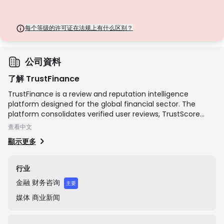
每个等级的许可证在法规上有什么区别？
公司資料
了解 TrustFinance
TrustFinance is a review and reputation intelligence
platform designed for the global financial sector. The
platform consolidates verified user reviews, TrustScore
ratings, and essential company data, providing individuals
查看中文
and businesses with insights to evaluate financial service
顯示更多
providers effectively. By connecting users with financial
companies, including brokers, payment solutions, fintech
firms, and crypto exchanges, TrustFinance supports
行业
transparency, encourages responsible practices, and helps
金融
财务咨询
inform decision-making across the financial ecosystem.
主要
媒体
商业新闻