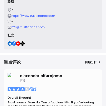
联络
-
https://www.trustfinance.com
-
b2b@trustfinance.com
社交
重点评论
回顾分析
alexanderibifurojama
直接
很好
Overall Thought
Trustfinance. More like Trust-fabulous! 💸✨ If you’re looking