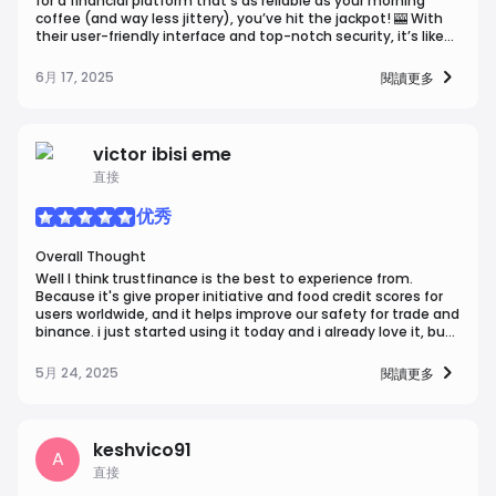
for a financial platform that’s as reliable as your morning
coffee (and way less jittery), you’ve hit the jackpot! 🎰 With
their user-friendly interface and top-notch security, it’s like
having a financial superhero in your pocket—minus the cape,
you’ve got peace of mind🦸‍♂️💼 🚀💰
6月 17, 2025
閱讀更多
victor ibisi eme
直接
优秀
Overall Thought
Well I think trustfinance is the best to experience from.
Because it's give proper initiative and food credit scores for
users worldwide, and it helps improve our safety for trade and
binance. i just started using it today and i already love it, but i
want to confirm how i earn because i have not yet seen any
withdrawal or earning, but so far so good, i will say it is the
5月 24, 2025
閱讀更多
best.
keshvico91
A
直接