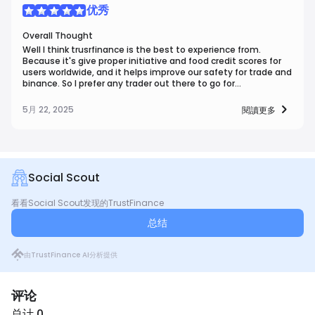
优秀
Overall Thought
Well I think trusrfinance is the best to experience from.
Because it's give proper initiative and food credit scores for
users worldwide, and it helps improve our safety for trade and
binance. So I prefer any trader out there to go for
"Trusrfinance"
5月 22, 2025
閱讀更多
Social Scout
看看Social Scout发现的TrustFinance
总结
由TrustFinance AI分析提供
评论
总计 0