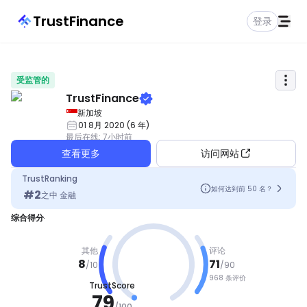
TrustFinance
登录
受监管的
TrustFinance
新加坡
01 8月 2020
(
6
年
)
最后在线
:
7小时前
查看更多
访问网站
TrustRanking
如何达到前 50 名？
#
2
之中
金融
综合得分
其他
评论
8
71
/
10
/
90
968 条评价
TrustScore
良好
79
/
100