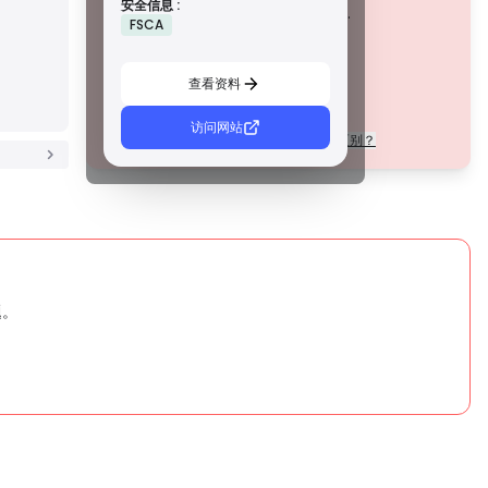
安全信息 :
措施，例如资金隔离、财务报告和补偿计划。虽然没有等级 1
该公司目前
未经证实
.
FSCA
那么严格，但它们提供可靠的区域保护。
请注意潜在风险！
C 級牌照
由新兴市场的监管机构颁发，这些许可证提供基本保护，例
查看资料
如最低资本要求和 AML 政策。监管较不严格，因此交易者应
谨慎行事并验证安全措施。
D 級牌照
访问网站
每个等级的许可证在法规上有什么区别？
来自监管最少的司法管辖区，这些许可证通常缺乏关键保
护，例如资金隔离和保险。虽然它们对运营弹性很有吸引
力，但它们对交易者构成较高的风险。
题。