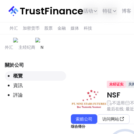
TrustFinance
活动
特征
博客
外汇
加密货币
股票
金融
媒体
科技
外汇
主经纪商
NSF
關於公司
此服务在您所在的地区不可用。
概覽
未经证实
关
資訊
NSF
評論
不适用
最后在线
:
最
索赔公司
访问网站
综合得分