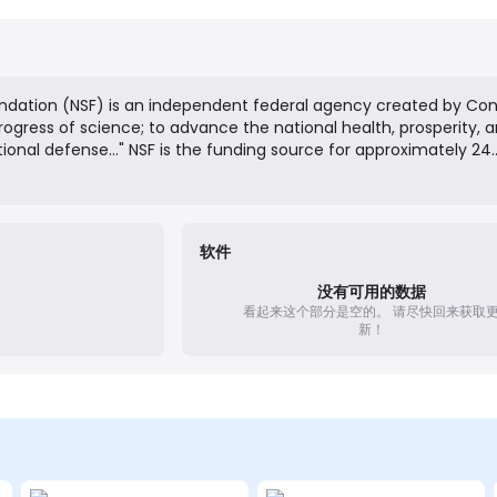
ndation (NSF) is an independent federal agency created by Co
rogress of science; to advance the national health, prosperity, 
tional defense…" NSF is the funding source for approximately 24
 supported basic research conducted by America's colleges and
elds such as mathematics, computer science and the social scien
f federal backing.
软件
没有可用的数据
看起来这个部分是空的。
请尽快回来获取
新！