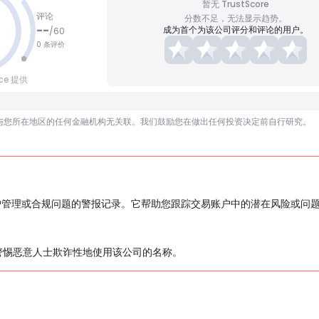
暂无 TrustScore
评论
分数不足，无法显示趋势。
--
成为首个为该公司评分和评论的用户。
/
60
0 条评价
nce 提供
顾问，也与您所在地区的任何金融机构无关联。我们鼓励您在做出任何投资决定前自行研究。
户管理或合规问题的警报记录。它帮助您跟踪交易账户中的潜在风险或问
警惕恶意人士欺诈性地使用该公司的名称。