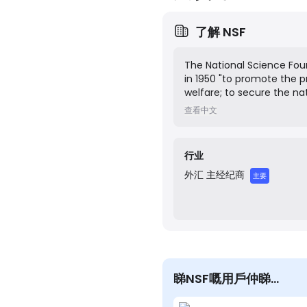
了解
NSF
The National Science Fou
in 1950 "to promote the p
welfare; to secure the na
percent of all federally
查看中文
universities. In many fi
NSF is the major source o
行业
外汇
主经纪商
主要
睇NSF嘅用戶仲睇…