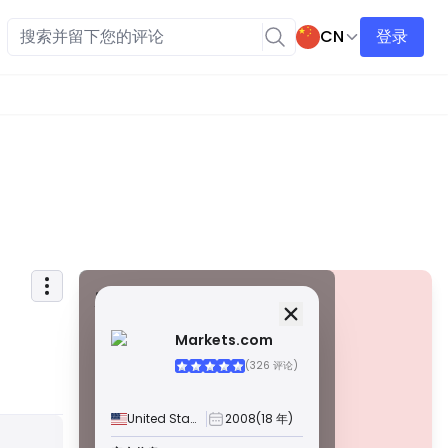
CN
登录
安全信息
牌照
Markets.com
甲級牌照
(326 评论)
由全球知名监管机构颁发，这些许可证通过严格的合规性、
资金隔离、保险和定期审计，确保最高程度的交易者保护。
争议解决和遵守 AML/CTF 标准进一步提高了安全性。
United States
2008
(18 年)
B 級牌照
警告
由受尊敬的区域监管机构授予，这些许可证提供强大的安全