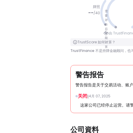
牌照
需
--
/
40
要
评
价
没有分数
后
由 TrustFina
才
能
点击翻转
TrustScore 如何计算？
计
算
TrustFinance 不是持牌金融
警告报告
警告报告是关于交易活动、账
关闭
|
4月 07, 2025
这家公司已经停止运营。请
公司資料