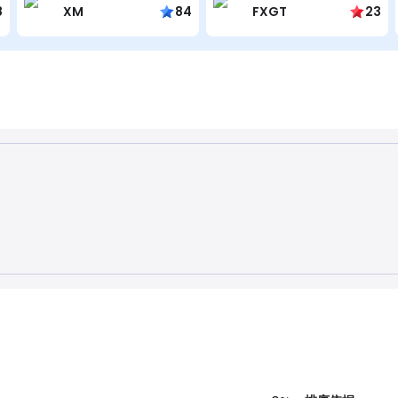
8
XM
84
FXGT
23