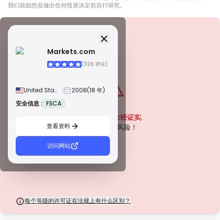
我们鼓励您在做出任何投资决定前自行研究。
安全信息
牌照
Markets.com
甲級牌照
(326 评论)
由全球知名监管机构颁发，这些许可证通过严格的合规性、资金隔离、保险和
定期审计，确保最高程度的交易者保护。争议解决和遵守 AML/CTF 标准进一
步提高了安全性。
United States
2008
(18 年)
B 級牌照
由受尊敬的区域监管机构授予，这些许可证提供强大的安全措施，例如资金隔
安全信息 :
FSCA
警告
离、财务报告和补偿计划。虽然没有等级 1 那么严格，但它们提供可靠的区域
该公司目前
未经证实
.
保护。
查看资料
C 級牌照
请注意潜在风险！
由新兴市场的监管机构颁发，这些许可证提供基本保护，例如最低资本要求和
AML 政策。监管较不严格，因此交易者应谨慎行事并验证安全措施。
访问网站
D 級牌照
来自监管最少的司法管辖区，这些许可证通常缺乏关键保护，例如资金隔离和
保险。虽然它们对运营弹性很有吸引力，但它们对交易者构成较高的风险。
每个等级的许可证在法规上有什么区别？