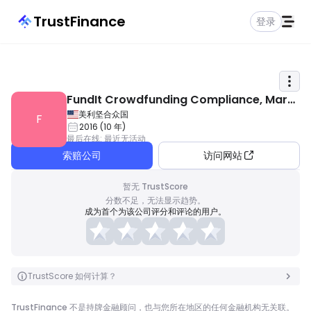
TrustFinance
登录
FundIt Crowdfunding Compliance, Mark
eting & Fintech Event
美利坚合众国
F
2016
(
10
年
)
最后在线
:
最近无活动
索赔公司
访问网站
暂无 TrustScore
分数不足，无法显示趋势。
成为首个为该公司评分和评论的用户。
TrustScore 如何计算？
TrustFinance 不是持牌金融顾问，也与您所在地区的任何金融机构无关联。