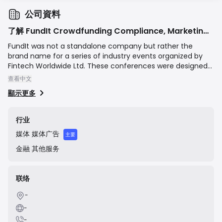
公司資料
了解 FundIt Crowdfunding Compliance, Marketing & Fintech Event
FundIt was not a standalone company but rather the
brand name for a series of industry events organized by
Fintech Worldwide Ltd. These conferences were designed
to bring together key players in the alternative finance and
查看中文
fintech sectors, including startups, investors, platform
顯示更多
operators, and legal experts. The events focused on
critical industry topics such as FCA regulations, marketing
strategies for crowdfunding campaigns, and emerging
行业
fintech innovations. The last major events under this brand
媒体
媒体广告
appear to have taken place around 2016-2017, and the
主要
brand is now inactive.
金融
其他服务
联络
-
-
-